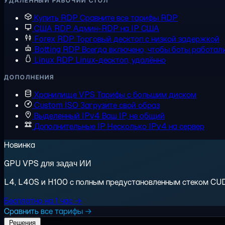
УДАЛЁННЫЙ РАБОЧИЙ СТОЛ
Купить RDP
Сравните все тарифы RDP
США RDP
Админ-RDP на IP США
Forex RDP
Торговый десктоп с низкой задержкой
Botting RDP
Всегда включено, чтобы боты работал
Linux RDP
Linux-десктоп, удалённо
ДОПОЛНЕНИЯ
Хранилище VPS
Тарифы с большим диском
Custom ISO
Загрузите свой образ
Выделенный IPv4
Ваш IP, не общий
Дополнительные IP
Несколько IPv4 на сервер
Новинка
GPU VPS для задач ИИ
L4, L40S и H100 с полным предустановленным стеком CUDA.
Бесплатно на 1 час →
Сравнить все тарифы →
Решения