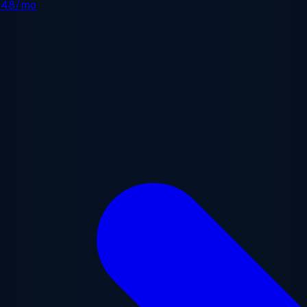
.48/mo