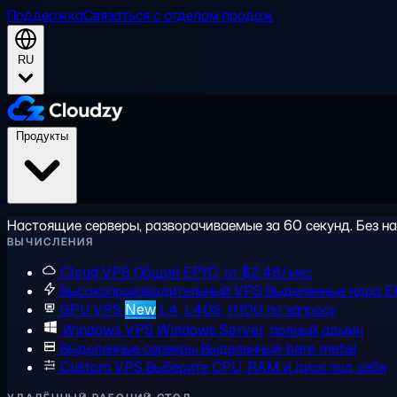
Поддержка
Связаться с отделом продаж
RU
Продукты
Настоящие серверы, разворачиваемые за 60 секунд. Без на
ВЫЧИСЛЕНИЯ
Cloud VPS
Общий EPYC, от $2,48/мес
Высокопроизводительный VPS
Выделенные ядра E
GPU VPS
New
L4, L40S, H100 по запросу
Windows VPS
Windows Server, полный админ
Выделенные серверы
Выделенный bare metal
Custom VPS
Выберите CPU, RAM и диск под себя