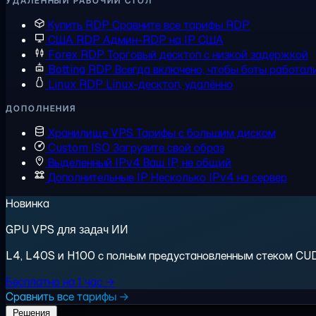
УДАЛЁННЫЙ РАБОЧИЙ СТОЛ
Купить RDP
Сравните все тарифы RDP
США RDP
Админ-RDP на IP США
Forex RDP
Торговый десктоп с низкой задержкой
Botting RDP
Всегда включено, чтобы боты работал
Linux RDP
Linux-десктоп, удалённо
ДОПОЛНЕНИЯ
Хранилище VPS
Тарифы с большим диском
Custom ISO
Загрузите свой образ
Выделенный IPv4
Ваш IP, не общий
Дополнительные IP
Несколько IPv4 на сервер
Новинка
GPU VPS для задач ИИ
L4, L40S и H100 с полным предустановленным стеком CUDA.
Бесплатно на 1 час →
Сравнить все тарифы →
Решения