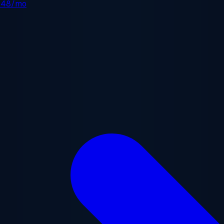
.48/mo