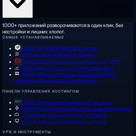
1000+ приложений разворачиваются в один клик, без
настройки и лишних хлопот.
САМЫЕ УСТАНАВЛИВАЕМЫЕ
MikroTik CHR
RouterOS в облаке
aaPanel
Лёгкая панель хостинга
WireGuard
Современное быстрое ядро VPN
MetaTrader 4
Стандарт Forex-трейдинга
Hiddify Manager
Панель управления VPN с
поддержкой нескольких протоколов
ПАНЕЛИ УПРАВЛЕНИЯ ХОСТИНГОМ
Plesk
Полноценная панель веб-хостинга
FastPanel
Бесплатная быстрая серверная панель
CloudPanel
Панель для PHP и Node.js
cPanel
Классическая панель хостинга
VPN И ИНСТРУМЕНТЫ