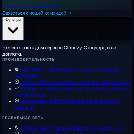
Посмотреть задачи ИИ →
Связаться с нашей командой →
Функции
Что есть в каждом сервере Cloudzy. Стандарт, а не
доплата.
ПРОИЗВОДИТЕЛЬНОСТЬ
AMD EPYC + DDR5
Ядра и память последнего
поколения
Чистое NVMe-хранилище
Никаких HDD, никогда
10 Gbps Bandwidth
Тарифы с высокой пропускной
способностью
Виртуализация KVM
Настоящая аппаратная
изоляция
ГЛОБАЛЬНАЯ СЕТЬ
13 локаций
С. Америка, Европа, Бл. Восток, АТР