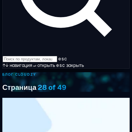
esc
↑↓
навигация
↵
открыть
esc
закрыть
БЛОГ CLOUDZY
Страница
28 of 49