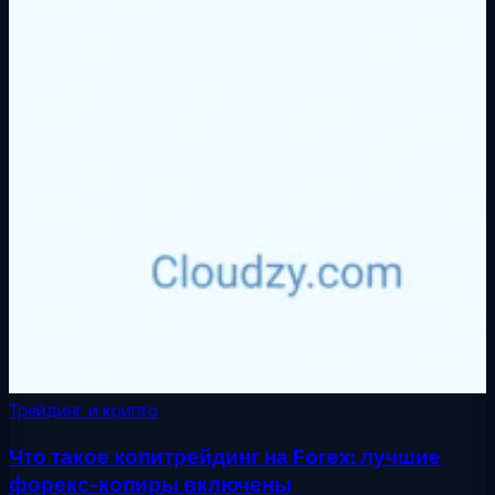
Трейдинг и крипто
Что такое копитрейдинг на Forex: лучшие
форекс-копиры включены