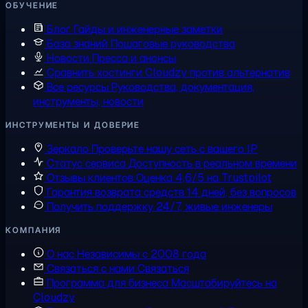
ОБУЧЕНИЕ
Блог
Гайды и инженерные заметки
База знаний
Пошаговые руководства
Новости
Пресса и анонсы
Сравнить хостинги
Cloudzy против альтернатив
Все ресурсы
Руководства, документация,
инструменты, новости
ИНСТРУМЕНТЫ И ДОВЕРИЕ
Зеркало
Проверьте нашу сеть с вашего IP
Статус сервиса
Доступность в реальном времени
Отзывы клиентов
Оценка 4,6/5 на Trustpilot
Гарантия возврата средств
14 дней, без вопросов
Получить поддержку
24/7, живые инженеры
КОМПАНИЯ
О нас
Независимы с 2008 года
Связаться с нами
Связаться
Программа для бизнеса
Масштабируйтесь на
Cloudzy