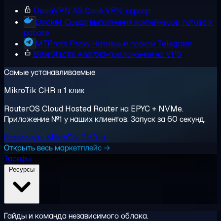
OpenVPN AS
Свой VPN-сервер
Docker
Среда выполнения контейнеров, готова к
работе
MTProto Proxy
Нативный прокси Telegram
BlueStacks
Android-приложения на VPS
Самые устанавливаемые
MikroTik CHR в 1 клик
RouterOS Cloud Hosted Router на EPYC + NVMe.
Приложение №1 у наших клиентов. Запуск за 60 секунд.
Развернуть MikroTik CHR →
Открыть весь маркетплейс →
Тарифы
Ресурсы
Гайды и команда независимого облака.