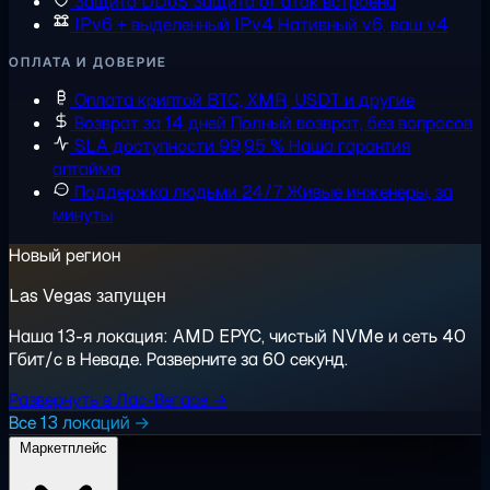
Защита DDoS
Защита от атак встроена
IPv6 + выделенный IPv4
Нативный v6, ваш v4
ОПЛАТА И ДОВЕРИЕ
Оплата криптой
BTC, XMR, USDT и другие
Возврат за 14 дней
Полный возврат, без вопросов
SLA доступности 99,95 %
Наша гарантия
аптайма
Поддержка людьми 24/7
Живые инженеры, за
минуты
Новый регион
Las Vegas запущен
Наша 13-я локация: AMD EPYC, чистый NVMe и сеть 40
Гбит/с в Неваде. Разверните за 60 секунд.
Развернуть в Лас-Вегасе →
Все 13 локаций →
Маркетплейс