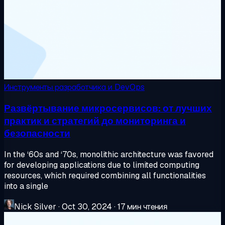
Инструменты разработчика и DevOps
Развёртывание микросервисов: от лучших
практик и стратегий до мониторинга и
безопасности
In the ‘60s and ‘70s, monolithic architecture was favored
for developing applications due to limited computing
resources, which required combining all functionalities
into a single
Nick Silver
·
Oct 30, 2024
·
17 мин чтения