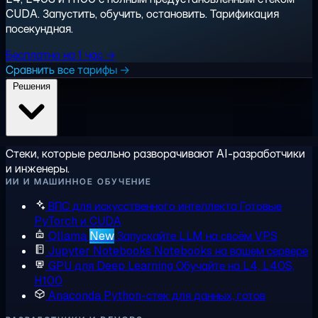
CUDA. Запустить, обучить, остановить. Тарификация
посекундная.
Бесплатно на 1 час →
Сравнить все тарифы →
Решения
Стеки, которые реально разворачивают AI-разработчики
и инженеры.
ИИ И МАШИННОЕ ОБУЧЕНИЕ
ВПС для искусственного интеллекта
Готовые
PyTorch и CUDA
Ollama
New
Запускайте LLM на своём VPS
Jupyter Notebooks
Notebooks на вашем сервере
GPU для Deep Learning
Обучайте на L4, L40S,
H100
Anaconda
Python-стек для данных, готов