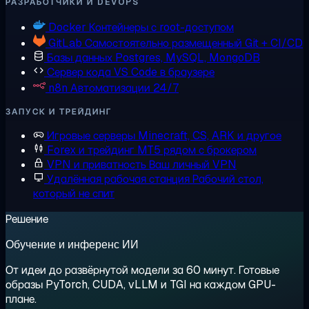
РАЗРАБОТЧИКИ И DEVOPS
Docker
Контейнеры с root-доступом
GitLab
Самостоятельно размещенный Git + CI/CD
Базы данных
Postgres, MySQL, MongoDB
Сервер кода
VS Code в браузере
n8n
Автоматизации 24/7
ЗАПУСК И ТРЕЙДИНГ
Игровые серверы
Minecraft, CS, ARK и другое
Forex и трейдинг
MT5 рядом с брокером
VPN и приватность
Ваш личный VPN
Удалённая рабочая станция
Рабочий стол,
который не спит
Решение
Обучение и инференс ИИ
От идеи до развёрнутой модели за 60 минут. Готовые
образы PyTorch, CUDA, vLLM и TGI на каждом GPU-
плане.