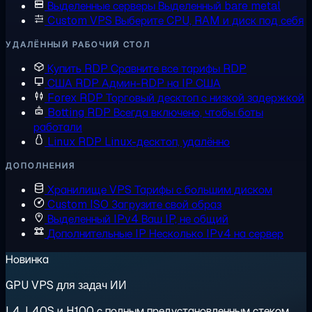
Выделенные серверы
Выделенный bare metal
Custom VPS
Выберите CPU, RAM и диск под себя
УДАЛЁННЫЙ РАБОЧИЙ СТОЛ
Купить RDP
Сравните все тарифы RDP
США RDP
Админ-RDP на IP США
Forex RDP
Торговый десктоп с низкой задержкой
Botting RDP
Всегда включено, чтобы боты
работали
Linux RDP
Linux-десктоп, удалённо
ДОПОЛНЕНИЯ
Хранилище VPS
Тарифы с большим диском
Custom ISO
Загрузите свой образ
Выделенный IPv4
Ваш IP, не общий
Дополнительные IP
Несколько IPv4 на сервер
Новинка
GPU VPS для задач ИИ
L4, L40S и H100 с полным предустановленным стеком