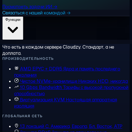
Посмотреть задачи ИИ →
Связаться с нашей командой →
Функции
Что есть в каждом сервере Cloudzy. Стандарт, а не
доплата.
ПРОИЗВОДИТЕЛЬНОСТЬ
AMD EPYC + DDR5
Ядра и память последнего
поколения
Чистое NVMe-хранилище
Никаких HDD, никогда
10 Gbps Bandwidth
Тарифы с высокой пропускной
способностью
Виртуализация KVM
Настоящая аппаратная
изоляция
ГЛОБАЛЬНАЯ СЕТЬ
13 локаций
С. Америка, Европа, Бл. Восток, АТР