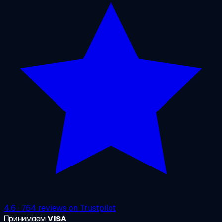
4.6
·
764
reviews on
Trustpilot
Принимаем
VISA