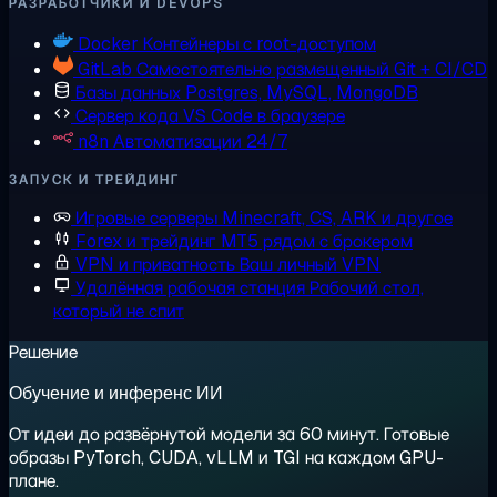
РАЗРАБОТЧИКИ И DEVOPS
Docker
Контейнеры с root-доступом
GitLab
Самостоятельно размещенный Git + CI/CD
Базы данных
Postgres, MySQL, MongoDB
Сервер кода
VS Code в браузере
n8n
Автоматизации 24/7
ЗАПУСК И ТРЕЙДИНГ
Игровые серверы
Minecraft, CS, ARK и другое
Forex и трейдинг
MT5 рядом с брокером
VPN и приватность
Ваш личный VPN
Удалённая рабочая станция
Рабочий стол,
который не спит
Решение
Обучение и инференс ИИ
От идеи до развёрнутой модели за 60 минут. Готовые
образы PyTorch, CUDA, vLLM и TGI на каждом GPU-
плане.