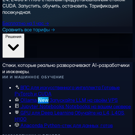
CUDA. Запустить, обучить, остановить. Тарификация
посекундная.
Бесплатно на 1 час →
Сравнить все тарифы →
Решения
Стеки, которые реально разворачивают AI-разработчики
и инженеры.
ИИ И МАШИННОЕ ОБУЧЕНИЕ
ВПС для искусственного интеллекта
Готовые
PyTorch и CUDA
Ollama
New
Запускайте LLM на своём VPS
Jupyter Notebooks
Notebooks на вашем сервере
GPU для Deep Learning
Обучайте на L4, L40S,
H100
Anaconda
Python-стек для данных, готов