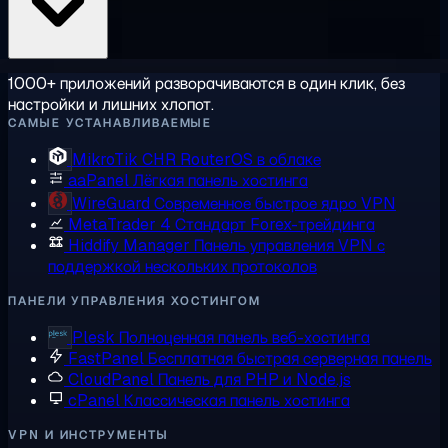
1000+ приложений разворачиваются в один клик, без
настройки и лишних хлопот.
САМЫЕ УСТАНАВЛИВАЕМЫЕ
MikroTik CHR
RouterOS в облаке
aaPanel
Лёгкая панель хостинга
WireGuard
Современное быстрое ядро VPN
MetaTrader 4
Стандарт Forex-трейдинга
Hiddify Manager
Панель управления VPN с
поддержкой нескольких протоколов
ПАНЕЛИ УПРАВЛЕНИЯ ХОСТИНГОМ
Plesk
Полноценная панель веб-хостинга
FastPanel
Бесплатная быстрая серверная панель
CloudPanel
Панель для PHP и Node.js
cPanel
Классическая панель хостинга
VPN И ИНСТРУМЕНТЫ