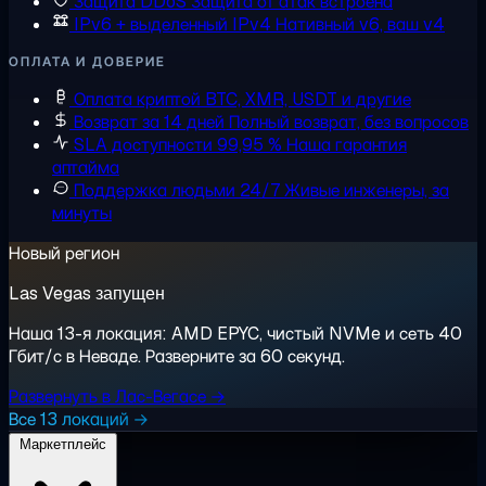
Защита DDoS
Защита от атак встроена
IPv6 + выделенный IPv4
Нативный v6, ваш v4
ОПЛАТА И ДОВЕРИЕ
Оплата криптой
BTC, XMR, USDT и другие
Возврат за 14 дней
Полный возврат, без вопросов
SLA доступности 99,95 %
Наша гарантия
аптайма
Поддержка людьми 24/7
Живые инженеры, за
минуты
Новый регион
Las Vegas запущен
Наша 13-я локация: AMD EPYC, чистый NVMe и сеть 40
Гбит/с в Неваде. Разверните за 60 секунд.
Развернуть в Лас-Вегасе →
Все 13 локаций →
Маркетплейс