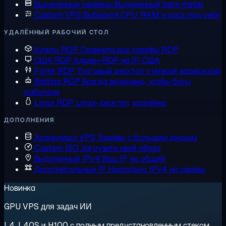
Выделенные серверы
Выделенный bare metal
Custom VPS
Выберите CPU, RAM и диск под себя
УДАЛЁННЫЙ РАБОЧИЙ СТОЛ
Купить RDP
Сравните все тарифы RDP
США RDP
Админ-RDP на IP США
Forex RDP
Торговый десктоп с низкой задержкой
Botting RDP
Всегда включено, чтобы боты
работали
Linux RDP
Linux-десктоп, удалённо
ДОПОЛНЕНИЯ
Хранилище VPS
Тарифы с большим диском
Custom ISO
Загрузите свой образ
Выделенный IPv4
Ваш IP, не общий
Дополнительные IP
Несколько IPv4 на сервер
Новинка
GPU VPS для задач ИИ
L4, L40S и H100 с полным предустановленным стеком