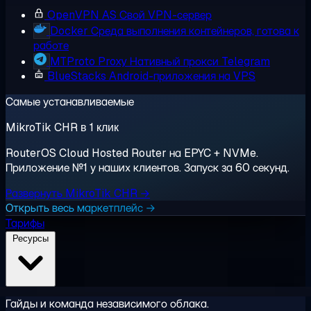
OpenVPN AS
Свой VPN-сервер
Docker
Среда выполнения контейнеров, готова к
работе
MTProto Proxy
Нативный прокси Telegram
BlueStacks
Android-приложения на VPS
Самые устанавливаемые
MikroTik CHR в 1 клик
RouterOS Cloud Hosted Router на EPYC + NVMe.
Приложение №1 у наших клиентов. Запуск за 60 секунд.
Развернуть MikroTik CHR →
Открыть весь маркетплейс →
Тарифы
Ресурсы
Гайды и команда независимого облака.