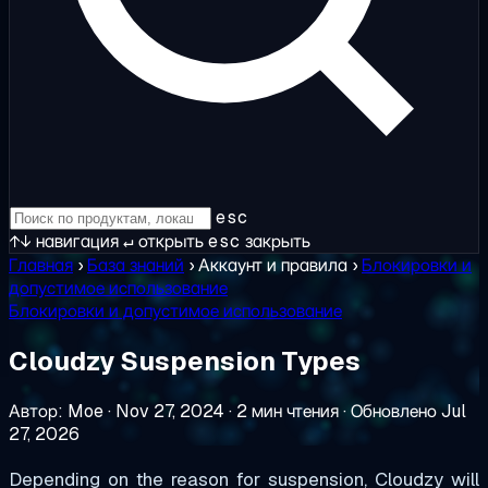
esc
↑↓
навигация
↵
открыть
esc
закрыть
Главная
›
База знаний
›
Аккаунт и правила
›
Блокировки и
допустимое использование
Блокировки и допустимое использование
Cloudzy Suspension Types
Автор: Moe
·
Nov 27, 2024
·
2 мин чтения
·
Обновлено Jul
27, 2026
Depending on the reason for suspension, Cloudzy will