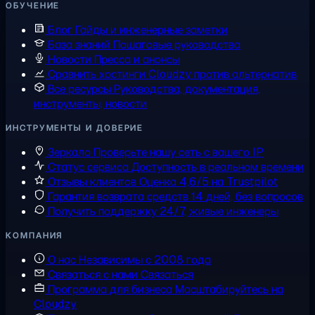
ОБУЧЕНИЕ
Блог
Гайды и инженерные заметки
База знаний
Пошаговые руководства
Новости
Пресса и анонсы
Сравнить хостинги
Cloudzy против альтернатив
Все ресурсы
Руководства, документация,
инструменты, новости
ИНСТРУМЕНТЫ И ДОВЕРИЕ
Зеркало
Проверьте нашу сеть с вашего IP
Статус сервиса
Доступность в реальном времени
Отзывы клиентов
Оценка 4,6/5 на Trustpilot
Гарантия возврата средств
14 дней, без вопросов
Получить поддержку
24/7, живые инженеры
КОМПАНИЯ
О нас
Независимы с 2008 года
Связаться с нами
Связаться
Программа для бизнеса
Масштабируйтесь на
Cloudzy