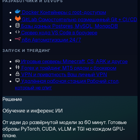
РАЗРАБОТЧИКИ И DEVOPS
Docker
Контейнеры с root-доступом
GitLab
Самостоятельно размещенный Git + CI/CD
Базы данных
Postgres, MySQL, MongoDB
Сервер кода
VS Code в браузере
n8n
Автоматизации 24/7
ЗАПУСК И ТРЕЙДИНГ
Игровые серверы
Minecraft, CS, ARK и другое
Forex и трейдинг
MT5 рядом с брокером
VPN и приватность
Ваш личный VPN
Удалённая рабочая станция
Рабочий стол,
который не спит
Решение
Обучение и инференс ИИ
От идеи до развёрнутой модели за 60 минут. Готовые
образы PyTorch, CUDA, vLLM и TGI на каждом GPU-
плане.