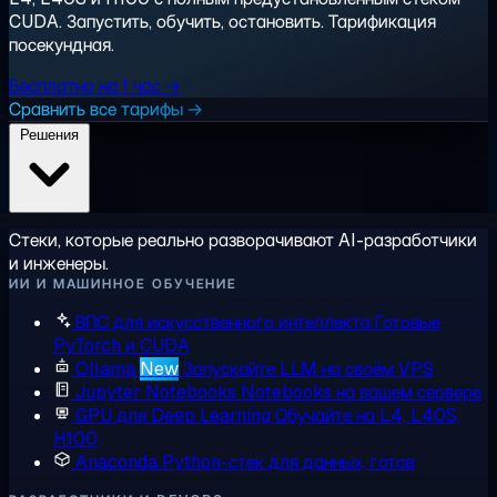
CUDA. Запустить, обучить, остановить. Тарификация
посекундная.
Бесплатно на 1 час →
Сравнить все тарифы →
Решения
Стеки, которые реально разворачивают AI-разработчики
и инженеры.
ИИ И МАШИННОЕ ОБУЧЕНИЕ
ВПС для искусственного интеллекта
Готовые
PyTorch и CUDA
Ollama
New
Запускайте LLM на своём VPS
Jupyter Notebooks
Notebooks на вашем сервере
GPU для Deep Learning
Обучайте на L4, L40S,
H100
Anaconda
Python-стек для данных, готов