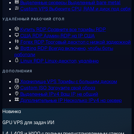
Выделенные серверы
Выделенный bare metal
Custom VPS
Выберите CPU, RAM и диск под себя
УДАЛЁННЫЙ РАБОЧИЙ СТОЛ
Купить RDP
Сравните все тарифы RDP
США RDP
Админ-RDP на IP США
Forex RDP
Торговый десктоп с низкой задержкой
Botting RDP
Всегда включено, чтобы боты
работали
Linux RDP
Linux-десктоп, удалённо
ДОПОЛНЕНИЯ
Хранилище VPS
Тарифы с большим диском
Custom ISO
Загрузите свой образ
Выделенный IPv4
Ваш IP, не общий
Дополнительные IP
Несколько IPv4 на сервер
Новинка
GPU VPS для задач ИИ
L4, L40S и H100 с полным предустановленным стеком