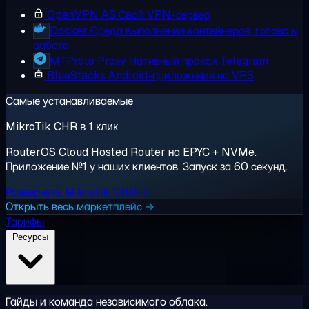
OpenVPN AS
Свой VPN-сервер
Docker
Среда выполнения контейнеров, готова к
работе
MTProto Proxy
Нативный прокси Telegram
BlueStacks
Android-приложения на VPS
Самые устанавливаемые
MikroTik CHR в 1 клик
RouterOS Cloud Hosted Router на EPYC + NVMe.
Приложение №1 у наших клиентов. Запуск за 60 секунд.
Развернуть MikroTik CHR →
Открыть весь маркетплейс →
Тарифы
Ресурсы
Гайды и команда независимого облака.