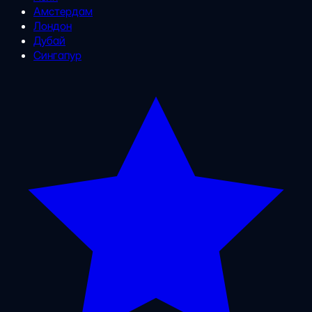
Амстердам
Лондон
Дубай
Сингапур