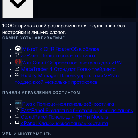
1000+ приложений разворачиваются в один клик, без
настройки и лишних хлопот.
САМЫЕ УСТАНАВЛИВАЕМЫЕ
MikroTik CHR
RouterOS в облаке
aaPanel
Лёгкая панель хостинга
WireGuard
Современное быстрое ядро VPN
MetaTrader 4
Стандарт Forex-трейдинга
Hiddify Manager
Панель управления VPN с
поддержкой нескольких протоколов
ПАНЕЛИ УПРАВЛЕНИЯ ХОСТИНГОМ
Plesk
Полноценная панель веб-хостинга
FastPanel
Бесплатная быстрая серверная панель
CloudPanel
Панель для PHP и Node.js
cPanel
Классическая панель хостинга
VPN И ИНСТРУМЕНТЫ