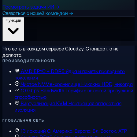
Посмотреть задачи ИИ →
Связаться с нашей командой →
Функции
Что есть в каждом сервере Cloudzy. Стандарт, а не
доплата.
ПРОИЗВОДИТЕЛЬНОСТЬ
AMD EPYC + DDR5
Ядра и память последнего
поколения
Чистое NVMe-хранилище
Никаких HDD, никогда
10 Gbps Bandwidth
Тарифы с высокой пропускной
способностью
Виртуализация KVM
Настоящая аппаратная
изоляция
ГЛОБАЛЬНАЯ СЕТЬ
13 локаций
С. Америка, Европа, Бл. Восток, АТР