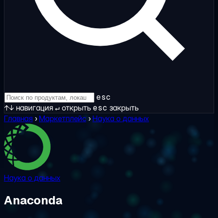
esc
↑↓
навигация
↵
открыть
esc
закрыть
Главная
›
Маркетплейс
›
Наука о данных
Наука о данных
Anaconda