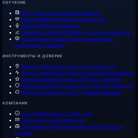
ОБУЧЕНИЕ
Блог
Гайды и инженерные заметки
База знаний
Пошаговые руководства
Новости
Пресса и анонсы
Сравнить хостинги
Cloudzy против альтернатив
Все ресурсы
Руководства, документация,
инструменты, новости
ИНСТРУМЕНТЫ И ДОВЕРИЕ
Зеркало
Проверьте нашу сеть с вашего IP
Статус сервиса
Доступность в реальном времени
Отзывы клиентов
Оценка 4,6/5 на Trustpilot
Гарантия возврата средств
14 дней, без вопросов
Получить поддержку
24/7, живые инженеры
КОМПАНИЯ
О нас
Независимы с 2008 года
Связаться с нами
Связаться
Программа для бизнеса
Масштабируйтесь на
Cloudzy