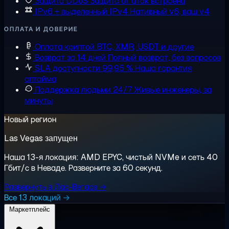
Защита DDoS
Защита от атак встроена
IPv6 + выделенный IPv4
Нативный v6, ваш v4
ОПЛАТА И ДОВЕРИЕ
Оплата криптой
BTC, XMR, USDT и другие
Возврат за 14 дней
Полный возврат, без вопросов
SLA доступности 99,95 %
Наша гарантия
аптайма
Поддержка людьми 24/7
Живые инженеры, за
минуты
Новый регион
Las Vegas запущен
Наша 13-я локация: AMD EPYC, чистый NVMe и сеть 40
Гбит/с в Неваде. Разверните за 60 секунд.
Развернуть в Лас-Вегасе →
Все 13 локаций →
Маркетплейс