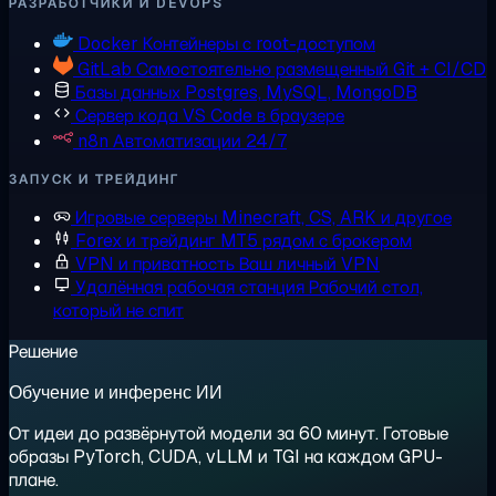
РАЗРАБОТЧИКИ И DEVOPS
Docker
Контейнеры с root-доступом
GitLab
Самостоятельно размещенный Git + CI/CD
Базы данных
Postgres, MySQL, MongoDB
Сервер кода
VS Code в браузере
n8n
Автоматизации 24/7
ЗАПУСК И ТРЕЙДИНГ
Игровые серверы
Minecraft, CS, ARK и другое
Forex и трейдинг
MT5 рядом с брокером
VPN и приватность
Ваш личный VPN
Удалённая рабочая станция
Рабочий стол,
который не спит
Решение
Обучение и инференс ИИ
От идеи до развёрнутой модели за 60 минут. Готовые
образы PyTorch, CUDA, vLLM и TGI на каждом GPU-
плане.