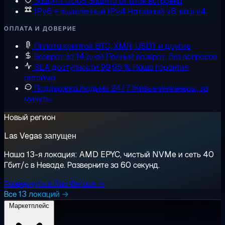
Защита DDoS
Защита от атак встроена
IPv6 + выделенный IPv4
Нативный v6, ваш v4
ОПЛАТА И ДОВЕРИЕ
Оплата криптой
BTC, XMR, USDT и другие
Возврат за 14 дней
Полный возврат, без вопросов
SLA доступности 99,95 %
Наша гарантия
аптайма
Поддержка людьми 24/7
Живые инженеры, за
минуты
Новый регион
Las Vegas запущен
Наша 13-я локация: AMD EPYC, чистый NVMe и сеть 40
Гбит/с в Неваде. Разверните за 60 секунд.
Развернуть в Лас-Вегасе →
Все 13 локаций →
Маркетплейс