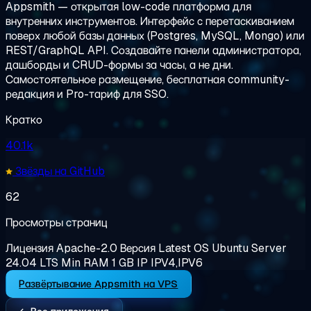
Appsmith — открытая low-code платформа для
внутренних инструментов. Интерфейс с перетаскиванием
поверх любой базы данных (Postgres, MySQL, Mongo) или
REST/GraphQL API. Создавайте панели администратора,
дашборды и CRUD-формы за часы, а не дни.
Самостоятельное размещение, бесплатная community-
редакция и Pro-тариф для SSO.
Кратко
40.1k
Звёзды на GitHub
62
Просмотры страниц
Лицензия
Apache-2.0
Версия
Latest
OS
Ubuntu Server
24.04 LTS
Min RAM
1 GB
IP
IPV4,IPV6
Развёртывание Appsmith на VPS