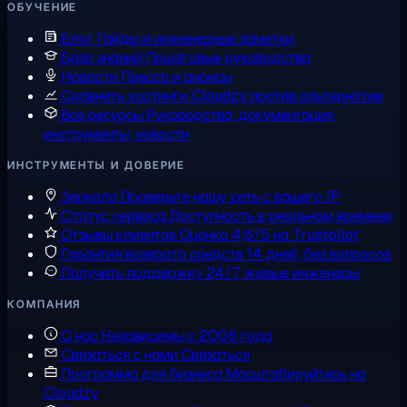
ОБУЧЕНИЕ
Блог
Гайды и инженерные заметки
База знаний
Пошаговые руководства
Новости
Пресса и анонсы
Сравнить хостинги
Cloudzy против альтернатив
Все ресурсы
Руководства, документация,
инструменты, новости
ИНСТРУМЕНТЫ И ДОВЕРИЕ
Зеркало
Проверьте нашу сеть с вашего IP
Статус сервиса
Доступность в реальном времени
Отзывы клиентов
Оценка 4,6/5 на Trustpilot
Гарантия возврата средств
14 дней, без вопросов
Получить поддержку
24/7, живые инженеры
КОМПАНИЯ
О нас
Независимы с 2008 года
Связаться с нами
Связаться
Программа для бизнеса
Масштабируйтесь на
Cloudzy