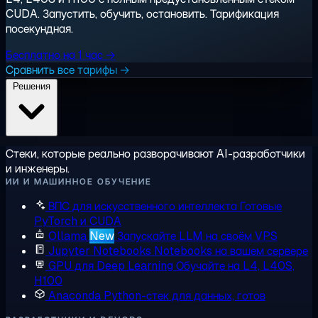
CUDA. Запустить, обучить, остановить. Тарификация
посекундная.
Бесплатно на 1 час →
Сравнить все тарифы →
Решения
Стеки, которые реально разворачивают AI-разработчики
и инженеры.
ИИ И МАШИННОЕ ОБУЧЕНИЕ
ВПС для искусственного интеллекта
Готовые
PyTorch и CUDA
Ollama
New
Запускайте LLM на своём VPS
Jupyter Notebooks
Notebooks на вашем сервере
GPU для Deep Learning
Обучайте на L4, L40S,
H100
Anaconda
Python-стек для данных, готов