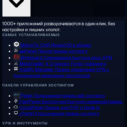
1000+ приложений разворачиваются в один клик, без
настройки и лишних хлопот.
САМЫЕ УСТАНАВЛИВАЕМЫЕ
MikroTik CHR
RouterOS в облаке
aaPanel
Лёгкая панель хостинга
WireGuard
Современное быстрое ядро VPN
MetaTrader 4
Стандарт Forex-трейдинга
Hiddify Manager
Панель управления VPN с
поддержкой нескольких протоколов
ПАНЕЛИ УПРАВЛЕНИЯ ХОСТИНГОМ
Plesk
Полноценная панель веб-хостинга
FastPanel
Бесплатная быстрая серверная панель
CloudPanel
Панель для PHP и Node.js
cPanel
Классическая панель хостинга
VPN И ИНСТРУМЕНТЫ