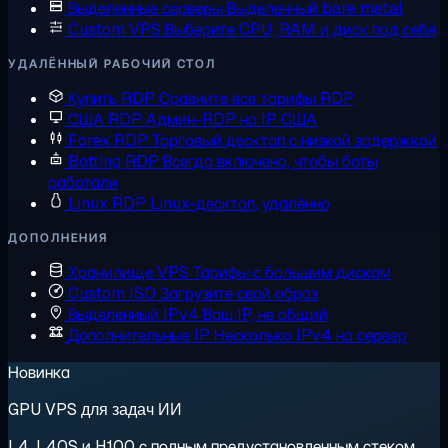
Выделенные серверы
Выделенный bare metal
Custom VPS
Выберите CPU, RAM и диск под себя
УДАЛЁННЫЙ РАБОЧИЙ СТОЛ
Купить RDP
Сравните все тарифы RDP
США RDP
Админ-RDP на IP США
Forex RDP
Торговый десктоп с низкой задержкой
Botting RDP
Всегда включено, чтобы боты
работали
Linux RDP
Linux-десктоп, удалённо
ДОПОЛНЕНИЯ
Хранилище VPS
Тарифы с большим диском
Custom ISO
Загрузите свой образ
Выделенный IPv4
Ваш IP, не общий
Дополнительные IP
Несколько IPv4 на сервер
Новинка
GPU VPS для задач ИИ
L4, L40S и H100 с полным предустановленным стеком