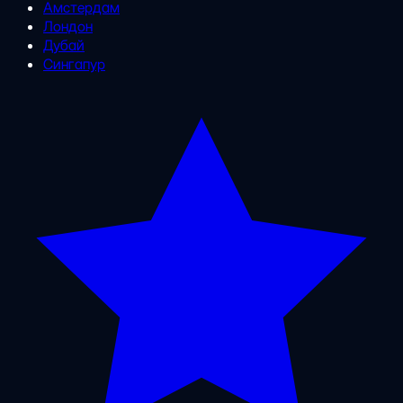
Амстердам
Лондон
Дубай
Сингапур