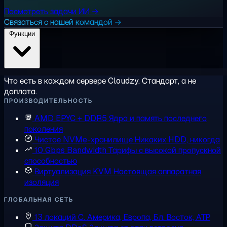
Посмотреть задачи ИИ →
Связаться с нашей командой →
Функции
Что есть в каждом сервере Cloudzy. Стандарт, а не
доплата.
ПРОИЗВОДИТЕЛЬНОСТЬ
AMD EPYC + DDR5
Ядра и память последнего
поколения
Чистое NVMe-хранилище
Никаких HDD, никогда
10 Gbps Bandwidth
Тарифы с высокой пропускной
способностью
Виртуализация KVM
Настоящая аппаратная
изоляция
ГЛОБАЛЬНАЯ СЕТЬ
13 локаций
С. Америка, Европа, Бл. Восток, АТР