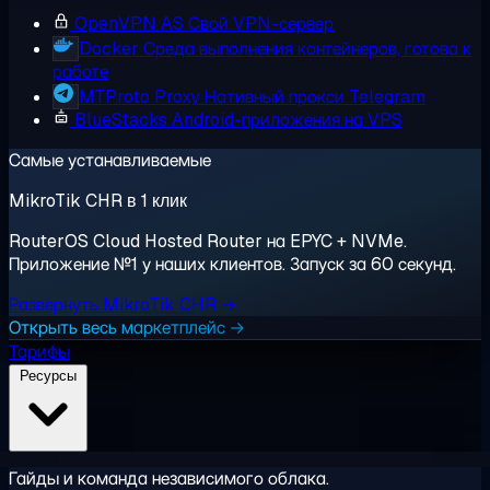
OpenVPN AS
Свой VPN-сервер
Docker
Среда выполнения контейнеров, готова к
работе
MTProto Proxy
Нативный прокси Telegram
BlueStacks
Android-приложения на VPS
Самые устанавливаемые
MikroTik CHR в 1 клик
RouterOS Cloud Hosted Router на EPYC + NVMe.
Приложение №1 у наших клиентов. Запуск за 60 секунд.
Развернуть MikroTik CHR →
Открыть весь маркетплейс →
Тарифы
Ресурсы
Гайды и команда независимого облака.