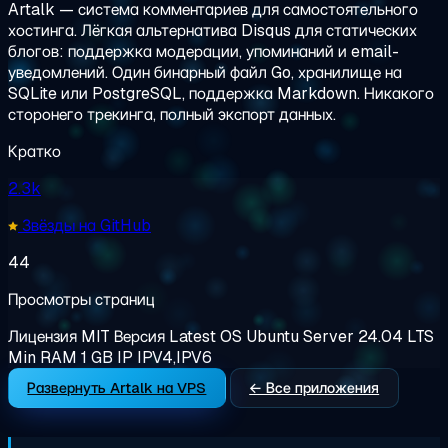
Artalk — система комментариев для самостоятельного
хостинга. Лёгкая альтернатива Disqus для статических
блогов: поддержка модерации, упоминаний и email-
уведомлений. Один бинарный файл Go, хранилище на
SQLite или PostgreSQL, поддержка Markdown. Никакого
сторонего трекинга, полный экспорт данных.
Кратко
2.3k
Звёзды на GitHub
44
Просмотры страниц
Лицензия
MIT
Версия
Latest
OS
Ubuntu Server 24.04 LTS
Min RAM
1 GB
IP
IPV4,IPV6
Развернуть Artalk на VPS
← Все приложения