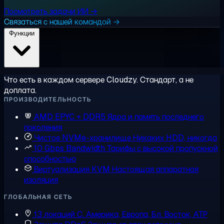
Посмотреть задачи ИИ →
Связаться с нашей командой →
Функции
Что есть в каждом сервере Cloudzy. Стандарт, а не
доплата.
ПРОИЗВОДИТЕЛЬНОСТЬ
AMD EPYC + DDR5
Ядра и память последнего
поколения
Чистое NVMe-хранилище
Никаких HDD, никогда
10 Gbps Bandwidth
Тарифы с высокой пропускной
способностью
Виртуализация KVM
Настоящая аппаратная
изоляция
ГЛОБАЛЬНАЯ СЕТЬ
13 локаций
С. Америка, Европа, Бл. Восток, АТР