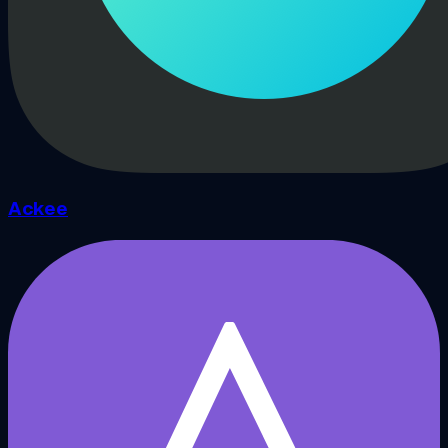
Ackee