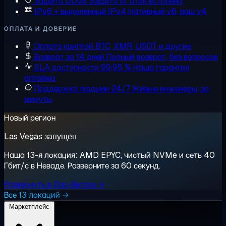
Защита DDoS
Защита от атак встроена
IPv6 + выделенный IPv4
Нативный v6, ваш v4
ОПЛАТА И ДОВЕРИЕ
Оплата криптой
BTC, XMR, USDT и другие
Возврат за 14 дней
Полный возврат, без вопросов
SLA доступности 99,95 %
Наша гарантия
аптайма
Поддержка людьми 24/7
Живые инженеры, за
минуты
Новый регион
Las Vegas запущен
Наша 13-я локация: AMD EPYC, чистый NVMe и сеть 40
Гбит/с в Неваде. Разверните за 60 секунд.
Развернуть в Лас-Вегасе →
Все 13 локаций →
Маркетплейс