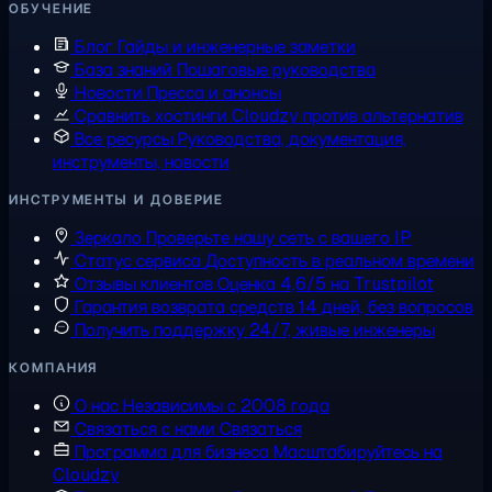
ОБУЧЕНИЕ
Блог
Гайды и инженерные заметки
База знаний
Пошаговые руководства
Новости
Пресса и анонсы
Сравнить хостинги
Cloudzy против альтернатив
Все ресурсы
Руководства, документация,
инструменты, новости
ИНСТРУМЕНТЫ И ДОВЕРИЕ
Зеркало
Проверьте нашу сеть с вашего IP
Статус сервиса
Доступность в реальном времени
Отзывы клиентов
Оценка 4,6/5 на Trustpilot
Гарантия возврата средств
14 дней, без вопросов
Получить поддержку
24/7, живые инженеры
КОМПАНИЯ
О нас
Независимы с 2008 года
Связаться с нами
Связаться
Программа для бизнеса
Масштабируйтесь на
Cloudzy