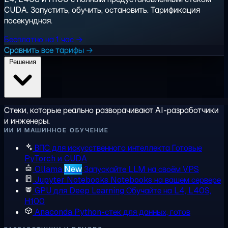
CUDA. Запустить, обучить, остановить. Тарификация
посекундная.
Бесплатно на 1 час →
Сравнить все тарифы →
Решения
Стеки, которые реально разворачивают AI-разработчики
и инженеры.
ИИ И МАШИННОЕ ОБУЧЕНИЕ
ВПС для искусственного интеллекта
Готовые
PyTorch и CUDA
Ollama
New
Запускайте LLM на своём VPS
Jupyter Notebooks
Notebooks на вашем сервере
GPU для Deep Learning
Обучайте на L4, L40S,
H100
Anaconda
Python-стек для данных, готов