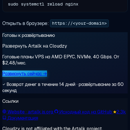
Открыть в браузере:
https://<your-domain>
Готовы к развёртыванию
Развернуть Artalk на Cloudzy
Готовые планы VPS на AMD EPYC, NVMe, 40 Gbps. От
$2,48/мес.
Развернуть сейчас →
Возврат денег в течение 14 дней · развёртывание за 60
секунд
Ссылки
Website
· artalk.js.org
Исходный код на GitHub
2.3k
Документация
Cloudzy is not affiliated with the Artalk project.