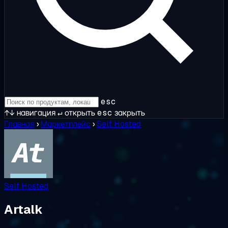
esc
↑↓
навигация
↵
открыть
esc
закрыть
Главная
›
Маркетплейс
›
Self Hosted
Self Hosted
Artalk