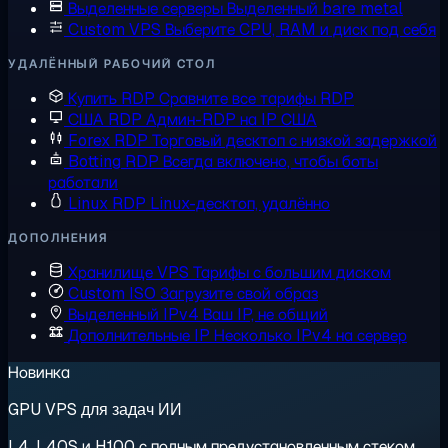
Выделенные серверы
Выделенный bare metal
Custom VPS
Выберите CPU, RAM и диск под себя
УДАЛЁННЫЙ РАБОЧИЙ СТОЛ
Купить RDP
Сравните все тарифы RDP
США RDP
Админ-RDP на IP США
Forex RDP
Торговый десктоп с низкой задержкой
Botting RDP
Всегда включено, чтобы боты
работали
Linux RDP
Linux-десктоп, удалённо
ДОПОЛНЕНИЯ
Хранилище VPS
Тарифы с большим диском
Custom ISO
Загрузите свой образ
Выделенный IPv4
Ваш IP, не общий
Дополнительные IP
Несколько IPv4 на сервер
Новинка
GPU VPS для задач ИИ
L4, L40S и H100 с полным предустановленным стеком