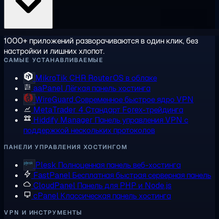
1000+ приложений разворачиваются в один клик, без
настройки и лишних хлопот.
САМЫЕ УСТАНАВЛИВАЕМЫЕ
MikroTik CHR
RouterOS в облаке
aaPanel
Лёгкая панель хостинга
WireGuard
Современное быстрое ядро VPN
MetaTrader 4
Стандарт Forex-трейдинга
Hiddify Manager
Панель управления VPN с
поддержкой нескольких протоколов
ПАНЕЛИ УПРАВЛЕНИЯ ХОСТИНГОМ
Plesk
Полноценная панель веб-хостинга
FastPanel
Бесплатная быстрая серверная панель
CloudPanel
Панель для PHP и Node.js
cPanel
Классическая панель хостинга
VPN И ИНСТРУМЕНТЫ