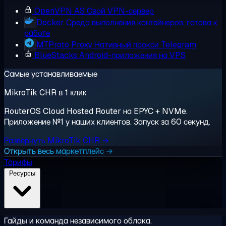
OpenVPN AS
Свой VPN-сервер
Docker
Среда выполнения контейнеров, готова к
работе
MTProto Proxy
Нативный прокси Telegram
BlueStacks
Android-приложения на VPS
Самые устанавливаемые
MikroTik CHR в 1 клик
RouterOS Cloud Hosted Router на EPYC + NVMe.
Приложение №1 у наших клиентов. Запуск за 60 секунд.
Развернуть MikroTik CHR →
Открыть весь маркетплейс →
Тарифы
Ресурсы
Гайды и команда независимого облака.