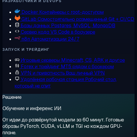
РАЗРАБОТЧИКИ И DEVOPS
Docker
Контейнеры с root-доступом
GitLab
Самостоятельно размещенный Git + CI/CD
Базы данных
Postgres, MySQL, MongoDB
Сервер кода
VS Code в браузере
n8n
Автоматизации 24/7
ЗАПУСК И ТРЕЙДИНГ
Игровые серверы
Minecraft, CS, ARK и другое
Forex и трейдинг
MT5 рядом с брокером
VPN и приватность
Ваш личный VPN
Удалённая рабочая станция
Рабочий стол,
который не спит
Решение
Обучение и инференс ИИ
От идеи до развёрнутой модели за 60 минут. Готовые
образы PyTorch, CUDA, vLLM и TGI на каждом GPU-
плане.