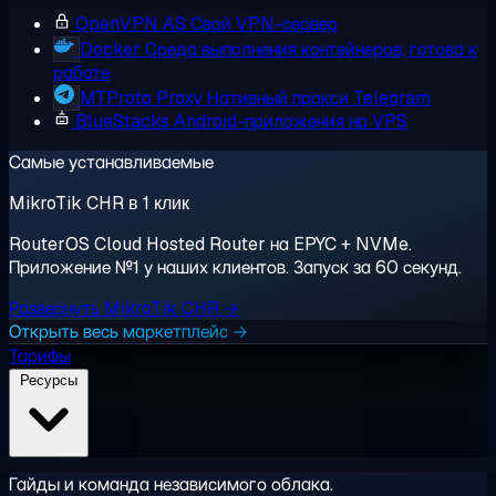
OpenVPN AS
Свой VPN-сервер
Docker
Среда выполнения контейнеров, готова к
работе
MTProto Proxy
Нативный прокси Telegram
BlueStacks
Android-приложения на VPS
Самые устанавливаемые
MikroTik CHR в 1 клик
RouterOS Cloud Hosted Router на EPYC + NVMe.
Приложение №1 у наших клиентов. Запуск за 60 секунд.
Развернуть MikroTik CHR →
Открыть весь маркетплейс →
Тарифы
Ресурсы
Гайды и команда независимого облака.