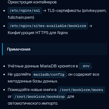
Оркестрация контейнеров
→ TLS-сертификаты (privkey.pem,
/etc/nginx/ssl
fullchain.pem)
→
/etc/nginx/sites-available/booklore
Конфигурация HTTPS для Nginx
Примечания
Учётные данные MariaDB хранятся в
.
.env
Не удаляйте
; он содержит все
mariadb/config
метаданные базы данных.
Помещайте новые книги в
/root/booklore/books
or
для
/root/booklore/bookdrop
автоматического импорта.