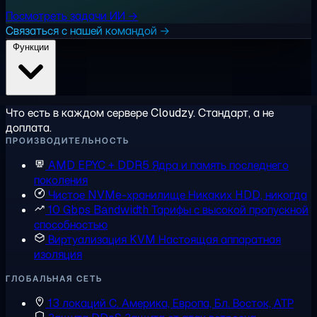
Посмотреть задачи ИИ →
Связаться с нашей командой →
Функции
Что есть в каждом сервере Cloudzy. Стандарт, а не
доплата.
ПРОИЗВОДИТЕЛЬНОСТЬ
AMD EPYC + DDR5
Ядра и память последнего
поколения
Чистое NVMe-хранилище
Никаких HDD, никогда
10 Gbps Bandwidth
Тарифы с высокой пропускной
способностью
Виртуализация KVM
Настоящая аппаратная
изоляция
ГЛОБАЛЬНАЯ СЕТЬ
13 локаций
С. Америка, Европа, Бл. Восток, АТР