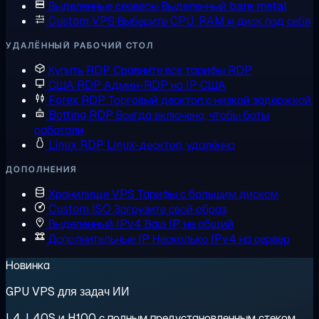
Выделенные серверы
Выделенный bare metal
Custom VPS
Выберите CPU, RAM и диск под себя
УДАЛЁННЫЙ РАБОЧИЙ СТОЛ
Купить RDP
Сравните все тарифы RDP
США RDP
Админ-RDP на IP США
Forex RDP
Торговый десктоп с низкой задержкой
Botting RDP
Всегда включено, чтобы боты
работали
Linux RDP
Linux-десктоп, удалённо
ДОПОЛНЕНИЯ
Хранилище VPS
Тарифы с большим диском
Custom ISO
Загрузите свой образ
Выделенный IPv4
Ваш IP, не общий
Дополнительные IP
Несколько IPv4 на сервер
Новинка
GPU VPS для задач ИИ
L4, L40S и H100 с полным предустановленным стеком