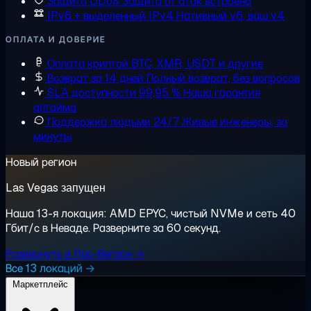
Защита DDoS
Защита от атак встроена
IPv6 + выделенный IPv4
Нативный v6, ваш v4
ОПЛАТА И ДОВЕРИЕ
Оплата криптой
BTC, XMR, USDT и другие
Возврат за 14 дней
Полный возврат, без вопросов
SLA доступности 99,95 %
Наша гарантия
аптайма
Поддержка людьми 24/7
Живые инженеры, за
минуты
Новый регион
Las Vegas запущен
Наша 13-я локация: AMD EPYC, чистый NVMe и сеть 40
Гбит/с в Неваде. Разверните за 60 секунд.
Развернуть в Лас-Вегасе →
Все 13 локаций →
Маркетплейс