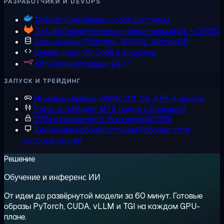
РАЗРАБОТЧИКИ И DEVOPS
Docker
Контейнеры с root-доступом
GitLab
Самостоятельно размещенный Git + CI/CD
Базы данных
Postgres, MySQL, MongoDB
Сервер кода
VS Code в браузере
n8n
Автоматизации 24/7
ЗАПУСК И ТРЕЙДИНГ
Игровые серверы
Minecraft, CS, ARK и другое
Forex и трейдинг
MT5 рядом с брокером
VPN и приватность
Ваш личный VPN
Удалённая рабочая станция
Рабочий стол,
который не спит
Решение
Обучение и инференс ИИ
От идеи до развёрнутой модели за 60 минут. Готовые
образы PyTorch, CUDA, vLLM и TGI на каждом GPU-
плане.