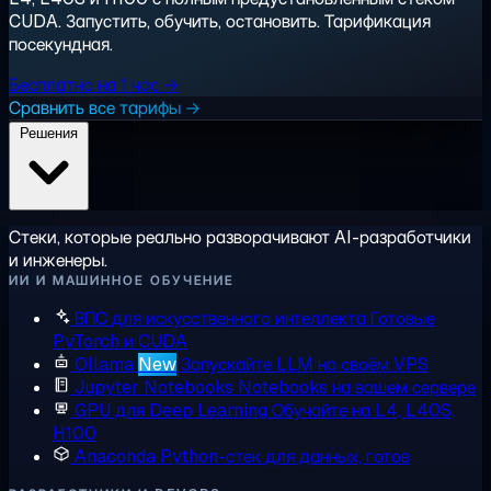
CUDA. Запустить, обучить, остановить. Тарификация
посекундная.
Бесплатно на 1 час →
Сравнить все тарифы →
Решения
Стеки, которые реально разворачивают AI-разработчики
и инженеры.
ИИ И МАШИННОЕ ОБУЧЕНИЕ
ВПС для искусственного интеллекта
Готовые
PyTorch и CUDA
Ollama
New
Запускайте LLM на своём VPS
Jupyter Notebooks
Notebooks на вашем сервере
GPU для Deep Learning
Обучайте на L4, L40S,
H100
Anaconda
Python-стек для данных, готов