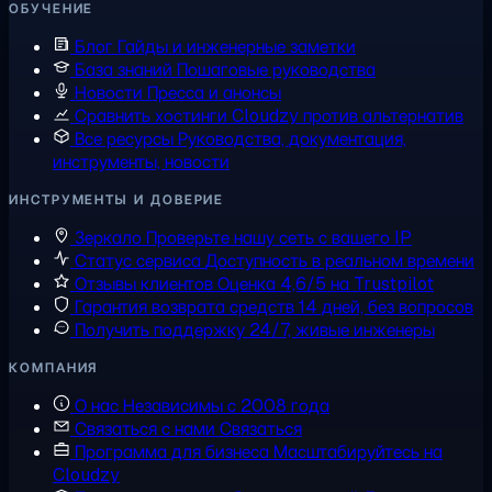
ОБУЧЕНИЕ
Блог
Гайды и инженерные заметки
База знаний
Пошаговые руководства
Новости
Пресса и анонсы
Сравнить хостинги
Cloudzy против альтернатив
Все ресурсы
Руководства, документация,
инструменты, новости
ИНСТРУМЕНТЫ И ДОВЕРИЕ
Зеркало
Проверьте нашу сеть с вашего IP
Статус сервиса
Доступность в реальном времени
Отзывы клиентов
Оценка 4,6/5 на Trustpilot
Гарантия возврата средств
14 дней, без вопросов
Получить поддержку
24/7, живые инженеры
КОМПАНИЯ
О нас
Независимы с 2008 года
Связаться с нами
Связаться
Программа для бизнеса
Масштабируйтесь на
Cloudzy