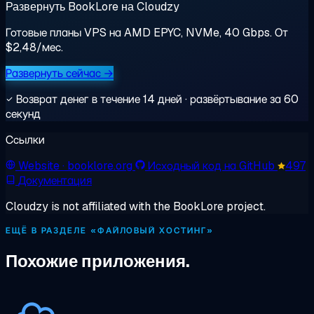
Развернуть BookLore на Cloudzy
Готовые планы VPS на AMD EPYC, NVMe, 40 Gbps. От
$2,48/мес.
Развернуть сейчас →
Возврат денег в течение 14 дней · развёртывание за 60
секунд
Ссылки
Website
· booklore.org
Исходный код на GitHub
497
Документация
Cloudzy is not affiliated with the BookLore project.
ЕЩЁ В РАЗДЕЛЕ «ФАЙЛОВЫЙ ХОСТИНГ»
Похожие приложения.