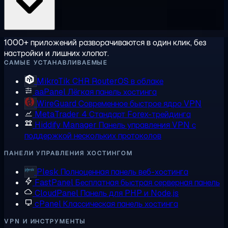
1000+ приложений разворачиваются в один клик, без
настройки и лишних хлопот.
САМЫЕ УСТАНАВЛИВАЕМЫЕ
MikroTik CHR
RouterOS в облаке
aaPanel
Лёгкая панель хостинга
WireGuard
Современное быстрое ядро VPN
MetaTrader 4
Стандарт Forex-трейдинга
Hiddify Manager
Панель управления VPN с
поддержкой нескольких протоколов
ПАНЕЛИ УПРАВЛЕНИЯ ХОСТИНГОМ
Plesk
Полноценная панель веб-хостинга
FastPanel
Бесплатная быстрая серверная панель
CloudPanel
Панель для PHP и Node.js
cPanel
Классическая панель хостинга
VPN И ИНСТРУМЕНТЫ