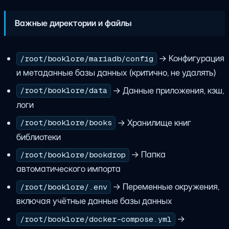
Важные директории и файлы
→ Конфигурация
/root/booklore/mariadb/config
и метаданные базы данных (критично, не удалять)
→ Данные приложения, кэш,
/root/booklore/data
логи
→ Хранилище книг
/root/booklore/books
библиотеки
→ Папка
/root/booklore/bookdrop
автоматического импорта
→ Переменные окружения,
/root/booklore/.env
включая учётные данные базы данных
→
/root/booklore/docker-compose.yml