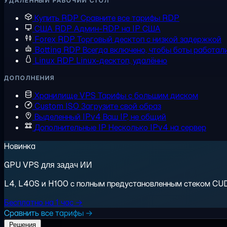
УДАЛЁННЫЙ РАБОЧИЙ СТОЛ
Купить RDP
Сравните все тарифы RDP
США RDP
Админ-RDP на IP США
Forex RDP
Торговый десктоп с низкой задержкой
Botting RDP
Всегда включено, чтобы боты работал
Linux RDP
Linux-десктоп, удалённо
ДОПОЛНЕНИЯ
Хранилище VPS
Тарифы с большим диском
Custom ISO
Загрузите свой образ
Выделенный IPv4
Ваш IP, не общий
Дополнительные IP
Несколько IPv4 на сервер
Новинка
GPU VPS для задач ИИ
L4, L40S и H100 с полным предустановленным стеком CUDA.
Бесплатно на 1 час →
Сравнить все тарифы →
Решения