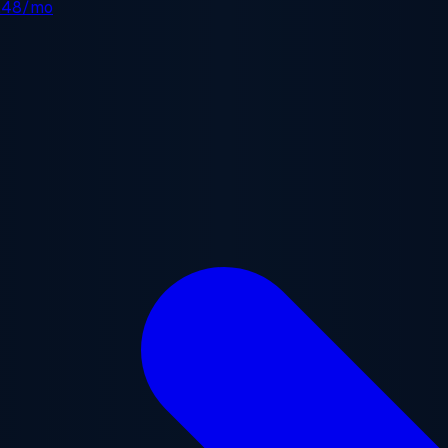
.48/mo