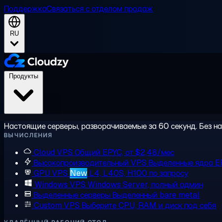
Поддержка
Связаться с отделом продаж
RU
Продукты
Настоящие серверы, разворачиваемые за 60 секунд. Без на
ВЫЧИСЛЕНИЯ
Cloud VPS
Общий EPYC, от $2,48/мес
Высокопроизводительный VPS
Выделенные ядра E
GPU VPS
New
L4, L40S, H100 по запросу
Windows VPS
Windows Server, полный админ
Выделенные серверы
Выделенный bare metal
Custom VPS
Выберите CPU, RAM и диск под себя