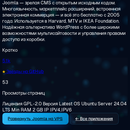
Joomla — зрелая CMS с открытым исходным кодом.
Многоязычность, маркетплейс расширений, встроенная
электронная коммерция — и всё это бесплатно с 2005
года. Используется в Harvard, MTV и IKEA Foundation.
Надёжная альтернатива WordPress с более широкими
возможностями мультисайтовости и управления правами
доступа из коробки.
Кратко
5.1k
Звёзды на GitHub
53
Просмотры страниц
Лицензия
GPL-2.0
Версия
Latest
OS
Ubuntu Server 24.04
LTS
Min RAM
2 GB
IP
IPV4,IPV6
Развернуть Joomla на VPS
← Все приложения