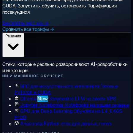
CUDA. Запустить, обучить, остановить. Тарификация
посекундная.
Бесплатно на 1 час →
Сравнить все тарифы →
Решения
Стеки, которые реально разворачивают AI-разработчики
и инженеры.
ИИ И МАШИННОЕ ОБУЧЕНИЕ
ВПС для искусственного интеллекта
Готовые
PyTorch и CUDA
Ollama
New
Запускайте LLM на своём VPS
Jupyter Notebooks
Notebooks на вашем сервере
GPU для Deep Learning
Обучайте на L4, L40S,
H100
Anaconda
Python-стек для данных, готов