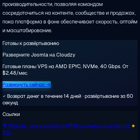
производительности, позволяя командам
сосредоточиться на контенте, сообществе и продажах,
пока платформа в фоне обеспечивает скорость, аптайм
и масштабирование.
Готовы к развёртыванию
Разверните Joomla на Cloudzy
Готовые планы VPS на AMD EPYC, NVMe, 40 Gbps. От
$2,48/мес.
Развернуть сейчас →
Возврат денег в течение 14 дней · развёртывание за 60
секунд
Ссылки
Website
· www.joomla.org
Исходный код на GitHub
5.1k