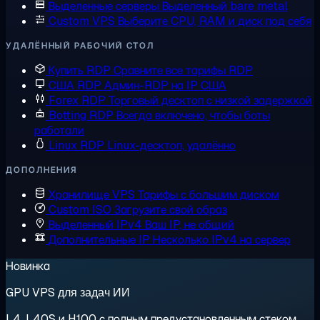
Выделенные серверы
Выделенный bare metal
Custom VPS
Выберите CPU, RAM и диск под себя
УДАЛЁННЫЙ РАБОЧИЙ СТОЛ
Купить RDP
Сравните все тарифы RDP
США RDP
Админ-RDP на IP США
Forex RDP
Торговый десктоп с низкой задержкой
Botting RDP
Всегда включено, чтобы боты
работали
Linux RDP
Linux-десктоп, удалённо
ДОПОЛНЕНИЯ
Хранилище VPS
Тарифы с большим диском
Custom ISO
Загрузите свой образ
Выделенный IPv4
Ваш IP, не общий
Дополнительные IP
Несколько IPv4 на сервер
Новинка
GPU VPS для задач ИИ
L4, L40S и H100 с полным предустановленным стеком