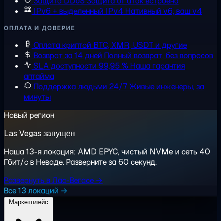
Защита DDoS
Защита от атак встроена
IPv6 + выделенный IPv4
Нативный v6, ваш v4
ОПЛАТА И ДОВЕРИЕ
Оплата криптой
BTC, XMR, USDT и другие
Возврат за 14 дней
Полный возврат, без вопросов
SLA доступности 99,95 %
Наша гарантия
аптайма
Поддержка людьми 24/7
Живые инженеры, за
минуты
Новый регион
Las Vegas запущен
Наша 13-я локация: AMD EPYC, чистый NVMe и сеть 40
Гбит/с в Неваде. Разверните за 60 секунд.
Развернуть в Лас-Вегасе →
Все 13 локаций →
Маркетплейс