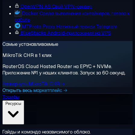
OpenVPN AS
Свой VPN-сервер
Docker
Среда выполнения контейнеров, готова к
работе
MTProto Proxy
Нативный прокси Telegram
BlueStacks
Android-приложения на VPS
Самые устанавливаемые
MikroTik CHR в 1 клик
RouterOS Cloud Hosted Router на EPYC + NVMe.
Приложение №1 у наших клиентов. Запуск за 60 секунд.
Развернуть MikroTik CHR →
Открыть весь маркетплейс →
Тарифы
Ресурсы
Гайды и команда независимого облака.