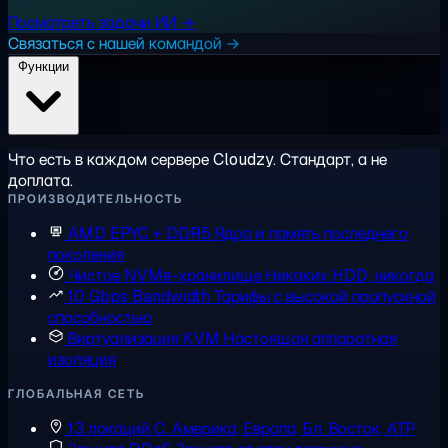
Посмотреть задачи ИИ →
Связаться с нашей командой →
Функции
Что есть в каждом сервере Cloudzy. Стандарт, а не
доплата.
ПРОИЗВОДИТЕЛЬНОСТЬ
AMD EPYC + DDR5
Ядра и память последнего
поколения
Чистое NVMe-хранилище
Никаких HDD, никогда
10 Gbps Bandwidth
Тарифы с высокой пропускной
способностью
Виртуализация KVM
Настоящая аппаратная
изоляция
ГЛОБАЛЬНАЯ СЕТЬ
13 локаций
С. Америка, Европа, Бл. Восток, АТР