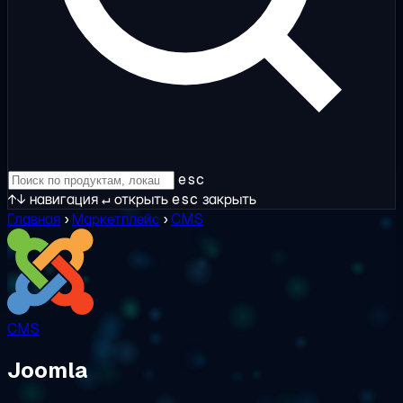
esc
↑↓
навигация
↵
открыть
esc
закрыть
Главная
›
Маркетплейс
›
CMS
CMS
Joomla