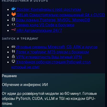
РАЗРАБОТЧИКИ И DEVOPS
Docker
Контейнеры с root-доступом
GitLab
Самостоятельно размещенный Git + CI/CD
Базы данных
Postgres, MySQL, MongoDB
Сервер кода
VS Code в браузере
n8n
Автоматизации 24/7
ЗАПУСК И ТРЕЙДИНГ
Игровые серверы
Minecraft, CS, ARK и другое
Forex и трейдинг
MT5 рядом с брокером
VPN и приватность
Ваш личный VPN
Удалённая рабочая станция
Рабочий стол,
который не спит
Решение
Обучение и инференс ИИ
От идеи до развёрнутой модели за 60 минут. Готовые
образы PyTorch, CUDA, vLLM и TGI на каждом GPU-
плане.