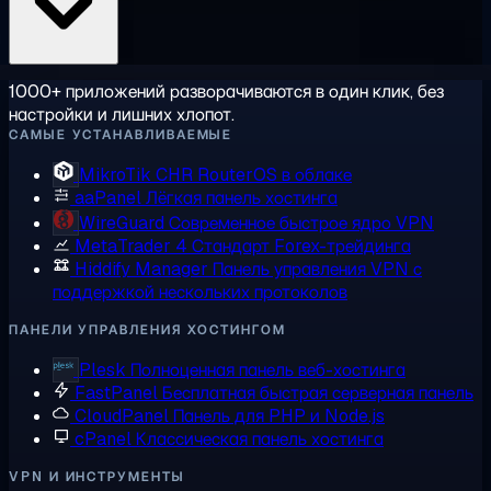
1000+ приложений разворачиваются в один клик, без
настройки и лишних хлопот.
САМЫЕ УСТАНАВЛИВАЕМЫЕ
MikroTik CHR
RouterOS в облаке
aaPanel
Лёгкая панель хостинга
WireGuard
Современное быстрое ядро VPN
MetaTrader 4
Стандарт Forex-трейдинга
Hiddify Manager
Панель управления VPN с
поддержкой нескольких протоколов
ПАНЕЛИ УПРАВЛЕНИЯ ХОСТИНГОМ
Plesk
Полноценная панель веб-хостинга
FastPanel
Бесплатная быстрая серверная панель
CloudPanel
Панель для PHP и Node.js
cPanel
Классическая панель хостинга
VPN И ИНСТРУМЕНТЫ