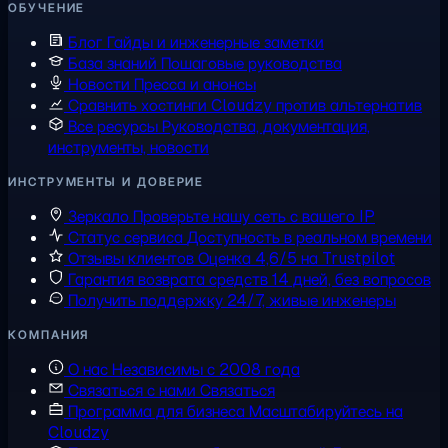
ОБУЧЕНИЕ
Блог
Гайды и инженерные заметки
База знаний
Пошаговые руководства
Новости
Пресса и анонсы
Сравнить хостинги
Cloudzy против альтернатив
Все ресурсы
Руководства, документация,
инструменты, новости
ИНСТРУМЕНТЫ И ДОВЕРИЕ
Зеркало
Проверьте нашу сеть с вашего IP
Статус сервиса
Доступность в реальном времени
Отзывы клиентов
Оценка 4,6/5 на Trustpilot
Гарантия возврата средств
14 дней, без вопросов
Получить поддержку
24/7, живые инженеры
КОМПАНИЯ
О нас
Независимы с 2008 года
Связаться с нами
Связаться
Программа для бизнеса
Масштабируйтесь на
Cloudzy