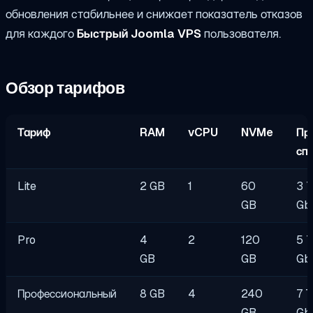
обновления стабильнее и снижает показатель отказов
для каждого
Быстрый Joomla VPS
пользователя.
Обзор тарифов
Тариф
RAM
vCPU
NVMe
Пр
сп
Lite
2 GB
1
60
3 
GB
Gb
Pro
4
2
120
5 
GB
GB
Gb
Профессиональный
8 GB
4
240
7 
GB
Gb