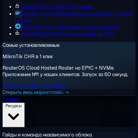
OpenVPN AS
Свой VPN-сервер
Docker
Среда выполнения контейнеров, готова к
работе
MTProto Proxy
Нативный прокси Telegram
BlueStacks
Android-приложения на VPS
Самые устанавливаемые
MikroTik CHR в 1 клик
RouterOS Cloud Hosted Router на EPYC + NVMe.
Приложение №1 у наших клиентов. Запуск за 60 секунд.
Развернуть MikroTik CHR →
Открыть весь маркетплейс →
Тарифы
Ресурсы
Гайды и команда независимого облака.