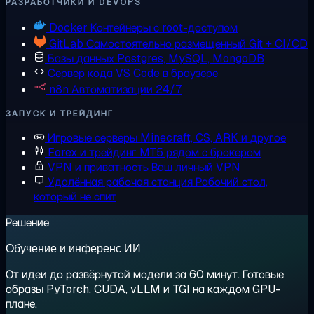
РАЗРАБОТЧИКИ И DEVOPS
Docker
Контейнеры с root-доступом
GitLab
Самостоятельно размещенный Git + CI/CD
Базы данных
Postgres, MySQL, MongoDB
Сервер кода
VS Code в браузере
n8n
Автоматизации 24/7
ЗАПУСК И ТРЕЙДИНГ
Игровые серверы
Minecraft, CS, ARK и другое
Forex и трейдинг
MT5 рядом с брокером
VPN и приватность
Ваш личный VPN
Удалённая рабочая станция
Рабочий стол,
который не спит
Решение
Обучение и инференс ИИ
От идеи до развёрнутой модели за 60 минут. Готовые
образы PyTorch, CUDA, vLLM и TGI на каждом GPU-
плане.