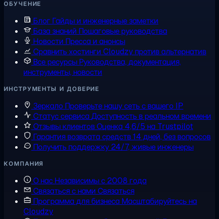
ОБУЧЕНИЕ
Блог
Гайды и инженерные заметки
База знаний
Пошаговые руководства
Новости
Пресса и анонсы
Сравнить хостинги
Cloudzy против альтернатив
Все ресурсы
Руководства, документация,
инструменты, новости
ИНСТРУМЕНТЫ И ДОВЕРИЕ
Зеркало
Проверьте нашу сеть с вашего IP
Статус сервиса
Доступность в реальном времени
Отзывы клиентов
Оценка 4,6/5 на Trustpilot
Гарантия возврата средств
14 дней, без вопросов
Получить поддержку
24/7, живые инженеры
КОМПАНИЯ
О нас
Независимы с 2008 года
Связаться с нами
Связаться
Программа для бизнеса
Масштабируйтесь на
Cloudzy