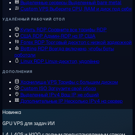
Выделенные серверы
Выделенный bare metal
Custom VPS
Выберите CPU, RAM и диск под себя
УДАЛЁННЫЙ РАБОЧИЙ СТОЛ
Купить RDP
Сравните все тарифы RDP
США RDP
Админ-RDP на IP США
Forex RDP
Торговый десктоп с низкой задержкой
Botting RDP
Всегда включено, чтобы боты
работали
Linux RDP
Linux-десктоп, удалённо
ДОПОЛНЕНИЯ
Хранилище VPS
Тарифы с большим диском
Custom ISO
Загрузите свой образ
Выделенный IPv4
Ваш IP, не общий
Дополнительные IP
Несколько IPv4 на сервер
Новинка
GPU VPS для задач ИИ
L4, L40S и H100 с полным предустановленным стеком