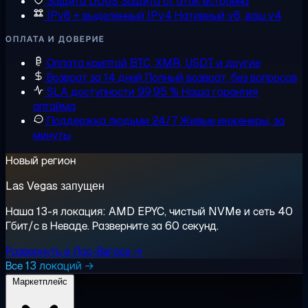
Защита DDoS
Защита от атак встроена
IPv6 + выделенный IPv4
Нативный v6, ваш v4
ОПЛАТА И ДОВЕРИЕ
Оплата криптой
BTC, XMR, USDT и другие
Возврат за 14 дней
Полный возврат, без вопросов
SLA доступности 99,95 %
Наша гарантия
аптайма
Поддержка людьми 24/7
Живые инженеры, за
минуты
Новый регион
Las Vegas запущен
Наша 13-я локация: AMD EPYC, чистый NVMe и сеть 40
Гбит/с в Неваде. Разверните за 60 секунд.
Развернуть в Лас-Вегасе →
Все 13 локаций →
Маркетплейс