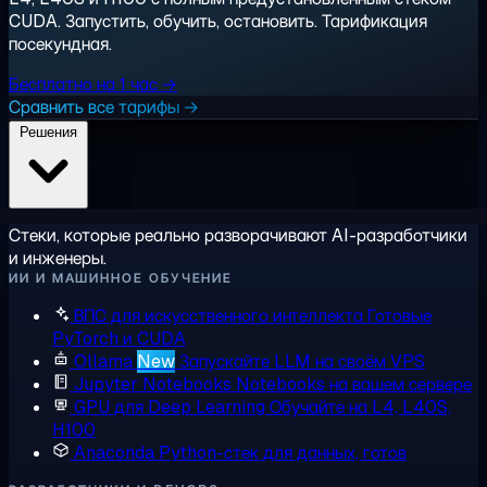
CUDA. Запустить, обучить, остановить. Тарификация
посекундная.
Бесплатно на 1 час →
Сравнить все тарифы →
Решения
Стеки, которые реально разворачивают AI-разработчики
и инженеры.
ИИ И МАШИННОЕ ОБУЧЕНИЕ
ВПС для искусственного интеллекта
Готовые
PyTorch и CUDA
Ollama
New
Запускайте LLM на своём VPS
Jupyter Notebooks
Notebooks на вашем сервере
GPU для Deep Learning
Обучайте на L4, L40S,
H100
Anaconda
Python-стек для данных, готов