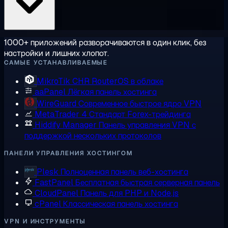
1000+ приложений разворачиваются в один клик, без
настройки и лишних хлопот.
САМЫЕ УСТАНАВЛИВАЕМЫЕ
MikroTik CHR
RouterOS в облаке
aaPanel
Лёгкая панель хостинга
WireGuard
Современное быстрое ядро VPN
MetaTrader 4
Стандарт Forex-трейдинга
Hiddify Manager
Панель управления VPN с
поддержкой нескольких протоколов
ПАНЕЛИ УПРАВЛЕНИЯ ХОСТИНГОМ
Plesk
Полноценная панель веб-хостинга
FastPanel
Бесплатная быстрая серверная панель
CloudPanel
Панель для PHP и Node.js
cPanel
Классическая панель хостинга
VPN И ИНСТРУМЕНТЫ