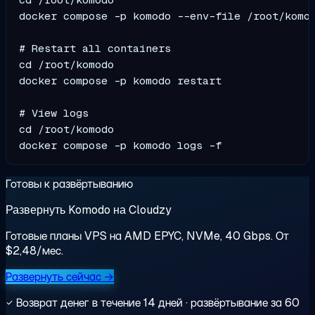
docker compose -p komodo --env-file /root/komod
# Restart all containers

cd /root/komodo

docker compose -p komodo restart

# View logs

cd /root/komodo

Готовы к развёртыванию
Развернуть Komodo на Cloudzy
Готовые планы VPS на AMD EPYC, NVMe, 40 Gbps. От
$2,48/мес.
Развернуть сейчас →
Возврат денег в течение 14 дней · развёртывание за 60