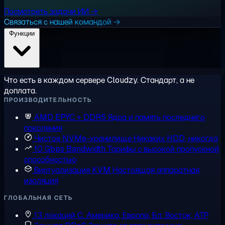
Посмотреть задачи ИИ →
Связаться с нашей командой →
Функции
Что есть в каждом сервере Cloudzy. Стандарт, а не
доплата.
ПРОИЗВОДИТЕЛЬНОСТЬ
AMD EPYC + DDR5
Ядра и память последнего
поколения
Чистое NVMe-хранилище
Никаких HDD, никогда
10 Gbps Bandwidth
Тарифы с высокой пропускной
способностью
Виртуализация KVM
Настоящая аппаратная
изоляция
ГЛОБАЛЬНАЯ СЕТЬ
13 локаций
С. Америка, Европа, Бл. Восток, АТР