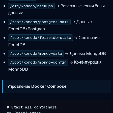
→ Резервные копии базы
/etc/komodo/backups
данных
→ Данные
/root/komodo/postgres-data
FerretDB/Postgres
→ Состояние
/root/komodo/ferretdb-state
FerretDB
→ Данные MongoDB
/root/komodo/mongo-data
→ Конфигурация
/root/komodo/mongo-config
MongoDB
Управление Docker Compose
# Start all containers

cd /root/komodo
