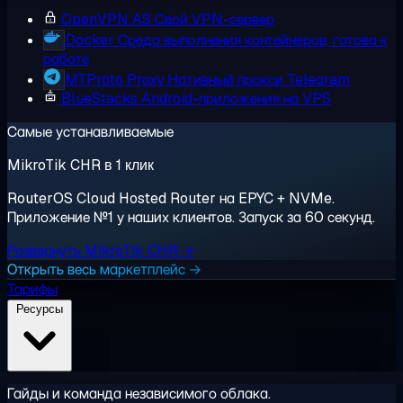
OpenVPN AS
Свой VPN-сервер
Docker
Среда выполнения контейнеров, готова к
работе
MTProto Proxy
Нативный прокси Telegram
BlueStacks
Android-приложения на VPS
Самые устанавливаемые
MikroTik CHR в 1 клик
RouterOS Cloud Hosted Router на EPYC + NVMe.
Приложение №1 у наших клиентов. Запуск за 60 секунд.
Развернуть MikroTik CHR →
Открыть весь маркетплейс →
Тарифы
Ресурсы
Гайды и команда независимого облака.