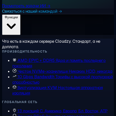
Посмотреть задачи ИИ →
Связаться с нашей командой →
Функции
Что есть в каждом сервере Cloudzy. Стандарт, а не
доплата.
ПРОИЗВОДИТЕЛЬНОСТЬ
AMD EPYC + DDR5
Ядра и память последнего
поколения
Чистое NVMe-хранилище
Никаких HDD, никогда
10 Gbps Bandwidth
Тарифы с высокой пропускной
способностью
Виртуализация KVM
Настоящая аппаратная
изоляция
ГЛОБАЛЬНАЯ СЕТЬ
13 локаций
С. Америка, Европа, Бл. Восток, АТР