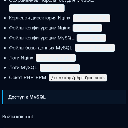
/root/.cloudzy-creds
Корневая директория Nginx:
/var/www/html
Файлы конфигурации Nginx:
/etc/nginx
Файлы конфигурации MySQL:
/etc/mysql
Файлы базы данных MySQL:
/var/lib/mysql
Логи Nginx:
/var/log/nginx
Логи MySQL:
/var/log/mysql
Сокет PHP-FPM:
/run/php/php-fpm.sock
Доступ к MySQL
Войти как root: