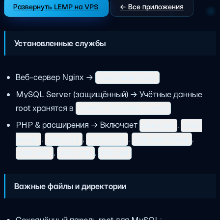
Развернуть LEMP на VPS
← Все приложения
Установленные службы
Веб-сервер Nginx →
/var/www/html
MySQL Server (защищённый) → Учётные данные
root хранятся в
/root/.cloudzy-creds
PHP & расширения → Включает
,
php-fpm
php-
,
,
,
,
mysql
php-cli
php-curl
php-mbstring
,
,
php-xml
php-zip
php-gd
Важные файлы и директории
Сохранённый пароль root для MySQL: