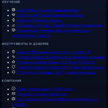
ОБУЧЕНИЕ
Блог
Гайды и инженерные заметки
База знаний
Пошаговые руководства
Новости
Пресса и анонсы
Сравнить хостинги
Cloudzy против альтернатив
Все ресурсы
Руководства, документация,
инструменты, новости
ИНСТРУМЕНТЫ И ДОВЕРИЕ
Зеркало
Проверьте нашу сеть с вашего IP
Статус сервиса
Доступность в реальном времени
Отзывы клиентов
Оценка 4,6/5 на Trustpilot
Гарантия возврата средств
14 дней, без вопросов
Получить поддержку
24/7, живые инженеры
КОМПАНИЯ
О нас
Независимы с 2008 года
Связаться с нами
Связаться
Программа для бизнеса
Масштабируйтесь на
Cloudzy