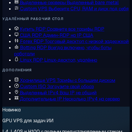
Выделенные серверы
Выделенный bare metal
Custom VPS
Выберите CPU, RAM и диск под себя
УДАЛЁННЫЙ РАБОЧИЙ СТОЛ
Купить RDP
Сравните все тарифы RDP
США RDP
Админ-RDP на IP США
Forex RDP
Торговый десктоп с низкой задержкой
Botting RDP
Всегда включено, чтобы боты
работали
Linux RDP
Linux-десктоп, удалённо
ДОПОЛНЕНИЯ
Хранилище VPS
Тарифы с большим диском
Custom ISO
Загрузите свой образ
Выделенный IPv4
Ваш IP, не общий
Дополнительные IP
Несколько IPv4 на сервер
Новинка
GPU VPS для задач ИИ
L4, L40S и H100 с полным предустановленным стеком