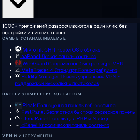
1000+ приложений разворачиваются в один клик, без
настройки и лишних хлопот.
САМЫЕ УСТАНАВЛИВАЕМЫЕ
MikroTik CHR
RouterOS в облаке
aaPanel
Лёгкая панель хостинга
WireGuard
Современное быстрое ядро VPN
MetaTrader 4
Стандарт Forex-трейдинга
Hiddify Manager
Панель управления VPN с
поддержкой нескольких протоколов
ПАНЕЛИ УПРАВЛЕНИЯ ХОСТИНГОМ
Plesk
Полноценная панель веб-хостинга
FastPanel
Бесплатная быстрая серверная панель
CloudPanel
Панель для PHP и Node.js
cPanel
Классическая панель хостинга
VPN И ИНСТРУМЕНТЫ