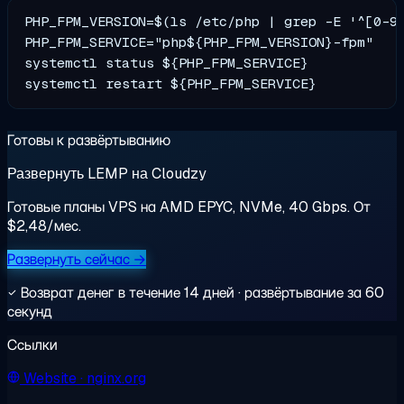
PHP_FPM_VERSION=$(ls /etc/php | grep -E '^[0-9]
PHP_FPM_SERVICE="php${PHP_FPM_VERSION}-fpm"

systemctl status ${PHP_FPM_SERVICE}

Готовы к развёртыванию
Развернуть LEMP на Cloudzy
Готовые планы VPS на AMD EPYC, NVMe, 40 Gbps. От
$2,48/мес.
Развернуть сейчас →
Возврат денег в течение 14 дней · развёртывание за 60
секунд
Ссылки
Website
· nginx.org