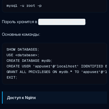
Пароль хранится в
.
/root/.cloudzy-creds
Основные команды:
SHOW DATABASES;                                
USE <database>;                                
CREATE DATABASE mydb;                          
CREATE USER 'appuser'@'localhost' IDENTIFIED BY
GRANT ALL PRIVILEGES ON mydb.* TO 'appuser'@'lo
Доступ к Nginx