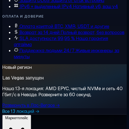
Защита DDoS
Защита от атак встроена
IPv6 + выделенный IPv4
Нативный v6, ваш v4
ОПЛАТА И ДОВЕРИЕ
Оплата криптой
BTC, XMR, USDT и другие
Возврат за 14 дней
Полный возврат, без вопросов
SLA доступности 99,95 %
Наша гарантия
аптайма
Поддержка людьми 24/7
Живые инженеры, за
минуты
Новый регион
Las Vegas запущен
Наша 13-я локация: AMD EPYC, чистый NVMe и сеть 40
Гбит/с в Неваде. Разверните за 60 секунд.
Развернуть в Лас-Вегасе →
Все 13 локаций →
Маркетплейс