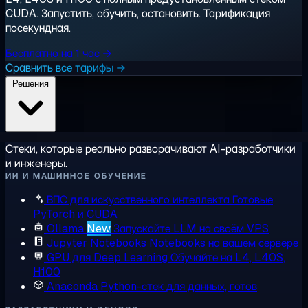
CUDA. Запустить, обучить, остановить. Тарификация
посекундная.
Бесплатно на 1 час →
Сравнить все тарифы →
Решения
Стеки, которые реально разворачивают AI-разработчики
и инженеры.
ИИ И МАШИННОЕ ОБУЧЕНИЕ
ВПС для искусственного интеллекта
Готовые
PyTorch и CUDA
Ollama
New
Запускайте LLM на своём VPS
Jupyter Notebooks
Notebooks на вашем сервере
GPU для Deep Learning
Обучайте на L4, L40S,
H100
Anaconda
Python-стек для данных, готов