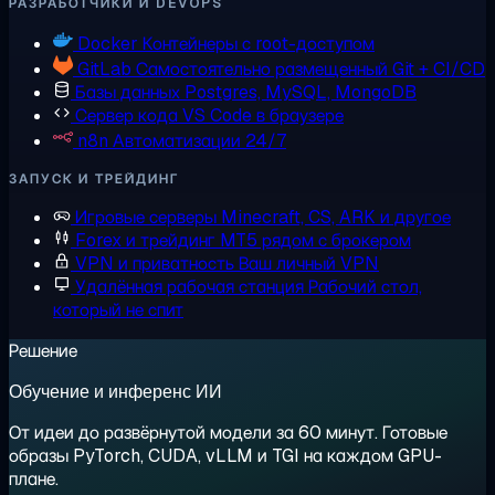
РАЗРАБОТЧИКИ И DEVOPS
Docker
Контейнеры с root-доступом
GitLab
Самостоятельно размещенный Git + CI/CD
Базы данных
Postgres, MySQL, MongoDB
Сервер кода
VS Code в браузере
n8n
Автоматизации 24/7
ЗАПУСК И ТРЕЙДИНГ
Игровые серверы
Minecraft, CS, ARK и другое
Forex и трейдинг
MT5 рядом с брокером
VPN и приватность
Ваш личный VPN
Удалённая рабочая станция
Рабочий стол,
который не спит
Решение
Обучение и инференс ИИ
От идеи до развёрнутой модели за 60 минут. Готовые
образы PyTorch, CUDA, vLLM и TGI на каждом GPU-
плане.