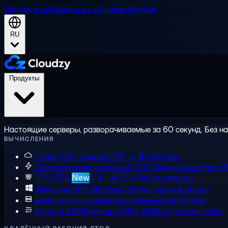
Поддержка
Связаться с отделом продаж
RU
Продукты
Настоящие серверы, разворачиваемые за 60 секунд. Без на
ВЫЧИСЛЕНИЯ
Cloud VPS
Общий EPYC, от $2,48/мес
Высокопроизводительный VPS
Выделенные ядра E
GPU VPS
New
L4, L40S, H100 по запросу
Windows VPS
Windows Server, полный админ
Выделенные серверы
Выделенный bare metal
Custom VPS
Выберите CPU, RAM и диск под себя