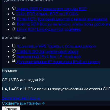
УДАЛЁННЫЙ РАБОЧИЙ СТОЛ
Купить RDP
Сравните все тарифы RDP
США RDP
Админ-RDP на IP США
Forex RDP
Торговый десктоп с низкой задержкой
Botting RDP
Всегда включено, чтобы боты работал
Linux RDP
Linux-десктоп, удалённо
ДОПОЛНЕНИЯ
Хранилище VPS
Тарифы с большим диском
Custom ISO
Загрузите свой образ
Выделенный IPv4
Ваш IP, не общий
Дополнительные IP
Несколько IPv4 на сервер
Новинка
GPU VPS для задач ИИ
L4, L40S и H100 с полным предустановленным стеком CUDA.
Бесплатно на 1 час →
Сравнить все тарифы →
Решения