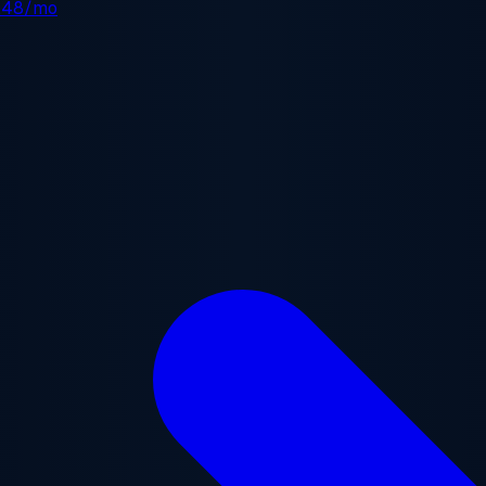
.48/mo