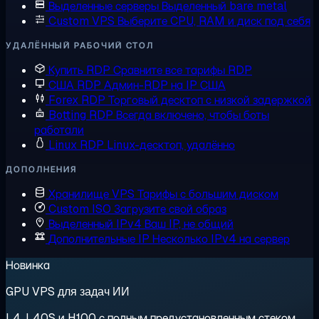
Выделенные серверы
Выделенный bare metal
Custom VPS
Выберите CPU, RAM и диск под себя
УДАЛЁННЫЙ РАБОЧИЙ СТОЛ
Купить RDP
Сравните все тарифы RDP
США RDP
Админ-RDP на IP США
Forex RDP
Торговый десктоп с низкой задержкой
Botting RDP
Всегда включено, чтобы боты
работали
Linux RDP
Linux-десктоп, удалённо
ДОПОЛНЕНИЯ
Хранилище VPS
Тарифы с большим диском
Custom ISO
Загрузите свой образ
Выделенный IPv4
Ваш IP, не общий
Дополнительные IP
Несколько IPv4 на сервер
Новинка
GPU VPS для задач ИИ
L4, L40S и H100 с полным предустановленным стеком