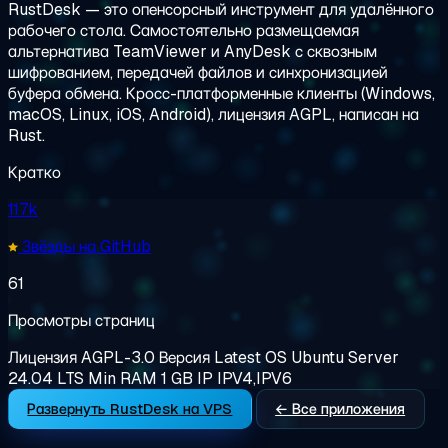
RustDesk — это опенсорсный инструмент для удалённого
рабочего стола. Самостоятельно размещаемая
альтернатива TeamViewer и AnyDesk с сквозным
шифрованием, передачей файлов и синхронизацией
буфера обмена. Кросс-платформенные клиенты (Windows,
macOS, Linux, iOS, Android), лицензия AGPL, написан на
Rust.
Кратко
117k
Звёзды на GitHub
61
Просмотры страниц
Лицензия
AGPL-3.0
Версия
Latest
OS
Ubuntu Server
24.04 LTS
Min RAM
1 GB
IP
IPV4,IPV6
Развернуть RustDesk на VPS
← Все приложения