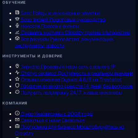
ОБУЧЕНИЕ
Блог
Гайды и инженерные заметки
База знаний
Пошаговые руководства
Новости
Пресса и анонсы
Сравнить хостинги
Cloudzy против альтернатив
Все ресурсы
Руководства, документация,
инструменты, новости
ИНСТРУМЕНТЫ И ДОВЕРИЕ
Зеркало
Проверьте нашу сеть с вашего IP
Статус сервиса
Доступность в реальном времени
Отзывы клиентов
Оценка 4,6/5 на Trustpilot
Гарантия возврата средств
14 дней, без вопросов
Получить поддержку
24/7, живые инженеры
КОМПАНИЯ
О нас
Независимы с 2008 года
Связаться с нами
Связаться
Программа для бизнеса
Масштабируйтесь на
Cloudzy