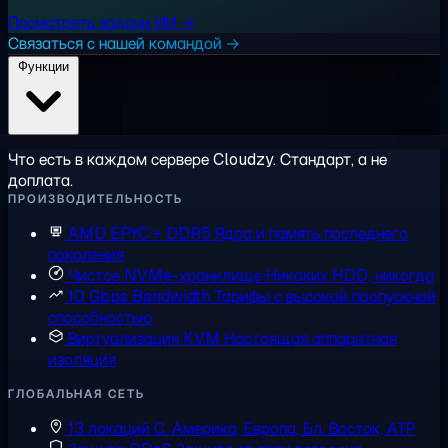
Посмотреть задачи ИИ →
Связаться с нашей командой →
Функции
Что есть в каждом сервере Cloudzy. Стандарт, а не
доплата.
ПРОИЗВОДИТЕЛЬНОСТЬ
AMD EPYC + DDR5
Ядра и память последнего
поколения
Чистое NVMe-хранилище
Никаких HDD, никогда
10 Gbps Bandwidth
Тарифы с высокой пропускной
способностью
Виртуализация KVM
Настоящая аппаратная
изоляция
ГЛОБАЛЬНАЯ СЕТЬ
13 локаций
С. Америка, Европа, Бл. Восток, АТР