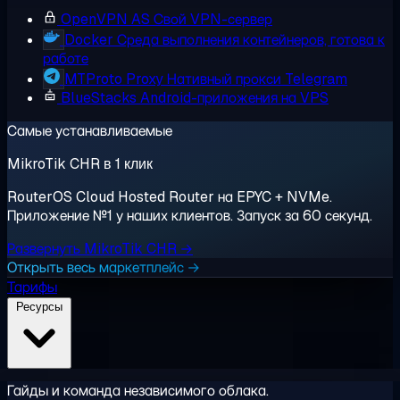
OpenVPN AS
Свой VPN-сервер
Docker
Среда выполнения контейнеров, готова к
работе
MTProto Proxy
Нативный прокси Telegram
BlueStacks
Android-приложения на VPS
Самые устанавливаемые
MikroTik CHR в 1 клик
RouterOS Cloud Hosted Router на EPYC + NVMe.
Приложение №1 у наших клиентов. Запуск за 60 секунд.
Развернуть MikroTik CHR →
Открыть весь маркетплейс →
Тарифы
Ресурсы
Гайды и команда независимого облака.