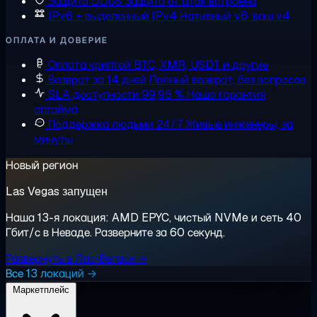
Защита DDoS
Защита от атак встроена
IPv6 + выделенный IPv4
Нативный v6, ваш v4
ОПЛАТА И ДОВЕРИЕ
Оплата криптой
BTC, XMR, USDT и другие
Возврат за 14 дней
Полный возврат, без вопросов
SLA доступности 99,95 %
Наша гарантия
аптайма
Поддержка людьми 24/7
Живые инженеры, за
минуты
Новый регион
Las Vegas запущен
Наша 13-я локация: AMD EPYC, чистый NVMe и сеть 40
Гбит/с в Неваде. Разверните за 60 секунд.
Развернуть в Лас-Вегасе →
Все 13 локаций →
Маркетплейс