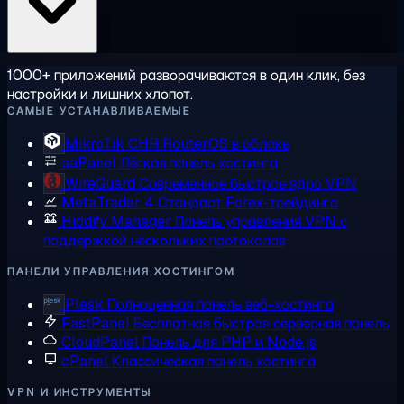
1000+ приложений разворачиваются в один клик, без
настройки и лишних хлопот.
САМЫЕ УСТАНАВЛИВАЕМЫЕ
MikroTik CHR
RouterOS в облаке
aaPanel
Лёгкая панель хостинга
WireGuard
Современное быстрое ядро VPN
MetaTrader 4
Стандарт Forex-трейдинга
Hiddify Manager
Панель управления VPN с
поддержкой нескольких протоколов
ПАНЕЛИ УПРАВЛЕНИЯ ХОСТИНГОМ
Plesk
Полноценная панель веб-хостинга
FastPanel
Бесплатная быстрая серверная панель
CloudPanel
Панель для PHP и Node.js
cPanel
Классическая панель хостинга
VPN И ИНСТРУМЕНТЫ