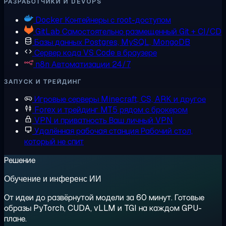
РАЗРАБОТЧИКИ И DEVOPS
Docker
Контейнеры с root-доступом
GitLab
Самостоятельно размещенный Git + CI/CD
Базы данных
Postgres, MySQL, MongoDB
Сервер кода
VS Code в браузере
n8n
Автоматизации 24/7
ЗАПУСК И ТРЕЙДИНГ
Игровые серверы
Minecraft, CS, ARK и другое
Forex и трейдинг
MT5 рядом с брокером
VPN и приватность
Ваш личный VPN
Удалённая рабочая станция
Рабочий стол,
который не спит
Решение
Обучение и инференс ИИ
От идеи до развёрнутой модели за 60 минут. Готовые
образы PyTorch, CUDA, vLLM и TGI на каждом GPU-
плане.