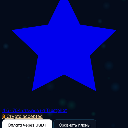
4.6
· 764 отзывов на Trustpilot
₿
Crypto accepted
Оплата через USDT
Сравнить планы