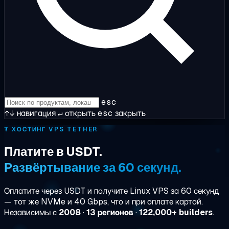
esc
↑↓
навигация
↵
открыть
esc
закрыть
₮
ХОСТИНГ VPS TETHER
Платите в USDT.
Развёртывание за 60 секунд.
Оплатите через USDT и получите Linux VPS за 60 секунд
— тот же NVMe и 40 Gbps, что и при оплате картой.
Независимы с
2008
·
13 регионов
·
122,000+ builders
.