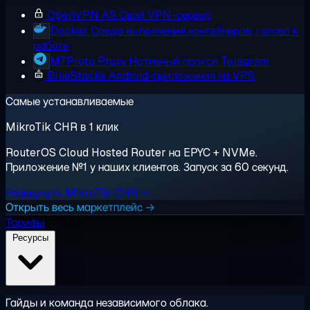
OpenVPN AS
Свой VPN-сервер
Docker
Среда выполнения контейнеров, готова к
работе
MTProto Proxy
Нативный прокси Telegram
BlueStacks
Android-приложения на VPS
Самые устанавливаемые
MikroTik CHR в 1 клик
RouterOS Cloud Hosted Router на EPYC + NVMe.
Приложение №1 у наших клиентов. Запуск за 60 секунд.
Развернуть MikroTik CHR →
Открыть весь маркетплейс →
Тарифы
Ресурсы
Гайды и команда независимого облака.