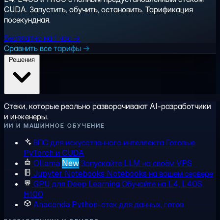
CUDA. Запустить, обучить, остановить. Тарификация
посекундная.
Бесплатно на 1 час →
Сравнить все тарифы →
Решения
Стеки, которые реально разворачивают AI-разработчики
и инженеры.
ИИ И МАШИННОЕ ОБУЧЕНИЕ
ВПС для искусственного интеллекта
Готовые
PyTorch и CUDA
Ollama
New
Запускайте LLM на своём VPS
Jupyter Notebooks
Notebooks на вашем сервере
GPU для Deep Learning
Обучайте на L4, L40S,
H100
Anaconda
Python-стек для данных, готов