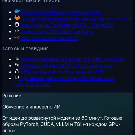
РАЗРАБОТЧИКИ И DEVOPS
Docker
Контейнеры с root-доступом
GitLab
Самостоятельно размещенный Git + CI/CD
Базы данных
Postgres, MySQL, MongoDB
Сервер кода
VS Code в браузере
n8n
Автоматизации 24/7
ЗАПУСК И ТРЕЙДИНГ
Игровые серверы
Minecraft, CS, ARK и другое
Forex и трейдинг
MT5 рядом с брокером
VPN и приватность
Ваш личный VPN
Удалённая рабочая станция
Рабочий стол,
который не спит
Решение
Обучение и инференс ИИ
От идеи до развёрнутой модели за 60 минут. Готовые
образы PyTorch, CUDA, vLLM и TGI на каждом GPU-
плане.