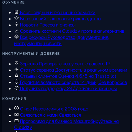
ОБУЧЕНИЕ
Блог
Гайды и инженерные заметки
База знаний
Пошаговые руководства
Новости
Пресса и анонсы
Сравнить хостинги
Cloudzy против альтернатив
Все ресурсы
Руководства, документация,
инструменты, новости
ИНСТРУМЕНТЫ И ДОВЕРИЕ
Зеркало
Проверьте нашу сеть с вашего IP
Статус сервиса
Доступность в реальном времени
Отзывы клиентов
Оценка 4,6/5 на Trustpilot
Гарантия возврата средств
14 дней, без вопросов
Получить поддержку
24/7, живые инженеры
КОМПАНИЯ
О нас
Независимы с 2008 года
Связаться с нами
Связаться
Программа для бизнеса
Масштабируйтесь на
Cloudzy