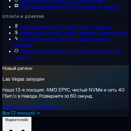
Защита DDoS
Защита от атак встроена
IPv6 + выделенный IPv4
Нативный v6, ваш v4
ОПЛАТА И ДОВЕРИЕ
Оплата криптой
BTC, XMR, USDT и другие
Возврат за 14 дней
Полный возврат, без вопросов
SLA доступности 99,95 %
Наша гарантия
аптайма
Поддержка людьми 24/7
Живые инженеры, за
минуты
Новый регион
Las Vegas запущен
Наша 13-я локация: AMD EPYC, чистый NVMe и сеть 40
Гбит/с в Неваде. Разверните за 60 секунд.
Развернуть в Лас-Вегасе →
Все 13 локаций →
Маркетплейс