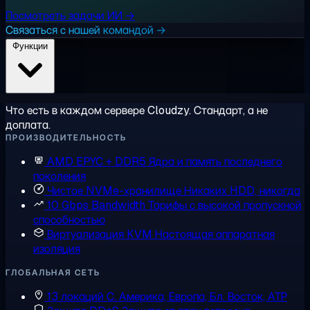
Посмотреть задачи ИИ →
Связаться с нашей командой →
Функции
Что есть в каждом сервере Cloudzy. Стандарт, а не
доплата.
ПРОИЗВОДИТЕЛЬНОСТЬ
AMD EPYC + DDR5
Ядра и память последнего
поколения
Чистое NVMe-хранилище
Никаких HDD, никогда
10 Gbps Bandwidth
Тарифы с высокой пропускной
способностью
Виртуализация KVM
Настоящая аппаратная
изоляция
ГЛОБАЛЬНАЯ СЕТЬ
13 локаций
С. Америка, Европа, Бл. Восток, АТР