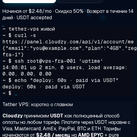
Начиная от
$2.48/mo
· Скидка 50% · Возврат в течение 14
дней · USDT accepted
~ tether-vps
живой
~ $
curl -s
https://panel.cloudzy.com/api/v1/account/me
{"email":"you@example.com","plan":"4GB","reg
fra-1"}
~ $
ssh root@vps-fra-001 'uptime'
14:08:01 up 2 min, 0 users, load average:
0.00, 0.00, 0.00
~ $
echo "deploy: 60s · paid via USDT"
deploy: 60s · paid via USDT
~ $
_
Tether VPS: коротко о главном
Cloudzy
принимаем
USDT
как полноценный способ
оплаты на любом тарифе. Платите через USDT наравне с
Visa, Mastercard, AmEx, PayPal, BTC и ETH. Тарифы
начинаются от
$2.48 / месяц
на
AMD EPYC
+ pure