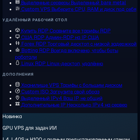
Выделенные серверы
Выделенный bare metal
Custom VPS
Выберите CPU, RAM и диск под себя
УДАЛЁННЫЙ РАБОЧИЙ СТОЛ
Купить RDP
Сравните все тарифы RDP
США RDP
Админ-RDP на IP США
Forex RDP
Торговый десктоп с низкой задержкой
Botting RDP
Всегда включено, чтобы боты
работали
Linux RDP
Linux-десктоп, удалённо
ДОПОЛНЕНИЯ
Хранилище VPS
Тарифы с большим диском
Custom ISO
Загрузите свой образ
Выделенный IPv4
Ваш IP, не общий
Дополнительные IP
Несколько IPv4 на сервер
Новинка
GPU VPS для задач ИИ
L4, L40S и H100 с полным предустановленным стеком