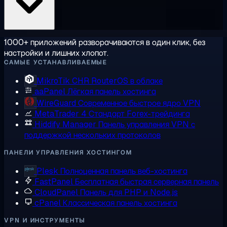
1000+ приложений разворачиваются в один клик, без
настройки и лишних хлопот.
САМЫЕ УСТАНАВЛИВАЕМЫЕ
MikroTik CHR
RouterOS в облаке
aaPanel
Лёгкая панель хостинга
WireGuard
Современное быстрое ядро VPN
MetaTrader 4
Стандарт Forex-трейдинга
Hiddify Manager
Панель управления VPN с
поддержкой нескольких протоколов
ПАНЕЛИ УПРАВЛЕНИЯ ХОСТИНГОМ
Plesk
Полноценная панель веб-хостинга
FastPanel
Бесплатная быстрая серверная панель
CloudPanel
Панель для PHP и Node.js
cPanel
Классическая панель хостинга
VPN И ИНСТРУМЕНТЫ