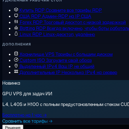
УДАЛЁННЫЙ РАБОЧИЙ СТОЛ
Купить RDP
Сравните все тарифы RDP
США RDP
Админ-RDP на IP США
Forex RDP
Торговый десктоп с низкой задержкой
Botting RDP
Всегда включено, чтобы боты работал
Linux RDP
Linux-десктоп, удалённо
ДОПОЛНЕНИЯ
Хранилище VPS
Тарифы с большим диском
Custom ISO
Загрузите свой образ
Выделенный IPv4
Ваш IP, не общий
Дополнительные IP
Несколько IPv4 на сервер
Новинка
GPU VPS для задач ИИ
L4, L40S и H100 с полным предустановленным стеком CUDA.
Бесплатно на 1 час →
Сравнить все тарифы →
Решения