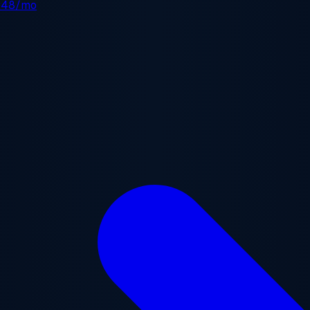
.48/mo