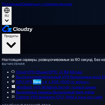
Поддержка
Связаться с отделом продаж
RU
Продукты
Настоящие серверы, разворачиваемые за 60 секунд. Без на
ВЫЧИСЛЕНИЯ
Cloud VPS
Общий EPYC, от $2,48/мес
Высокопроизводительный VPS
Выделенные ядра E
GPU VPS
New
L4, L40S, H100 по запросу
Windows VPS
Windows Server, полный админ
Выделенные серверы
Выделенный bare metal
Custom VPS
Выберите CPU, RAM и диск под себя