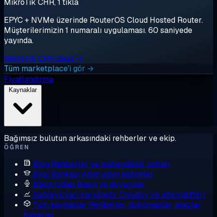
MikroTik CHR, 1 tıkla
EPYC + NVMe üzerinde RouterOS Cloud Hosted Router.
Müşterilerimizin 1 numaralı uygulaması. 60 saniyede
yayında.
MikroTik CHR dağıt →
Tüm marketplace'i gör →
Fiyatlandırma
Kaynaklar
Bağımsız bulutun arkasındaki rehberler ve ekip.
ÖĞREN
Blog
Rehberler ve mühendislik notları
Bilgi Bankası
Adım adım eğitimler
Basın Odası
Basın ve duyurular
Sağlayıcıları karşılaştır
Cloudzy ve alternatifleri
Tüm kaynaklar
Rehberler, dokümanlar, araçlar,
haberler