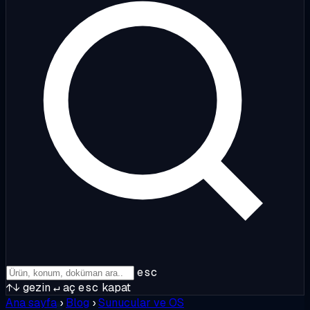
esc
↑↓
gezin
↵
aç
esc
kapat
Ana sayfa
›
Blog
›
Sunucular ve OS