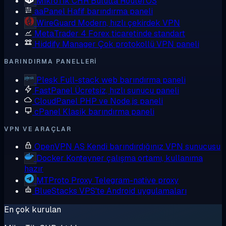
MikroTik CHR
Bulutta RouterOS
aaPanel
Hafif barındırma paneli
WireGuard
Modern, hızlı çekirdek VPN
MetaTrader 4
Forex ticaretinde standart
Hiddify Manager
Çok protokollü VPN paneli
BARINDIRMA PANELLERI
Plesk
Full-stack web barındırma paneli
FastPanel
Ücretsiz, hızlı sunucu paneli
CloudPanel
PHP ve Node.js paneli
cPanel
Klasik barındırma paneli
VPN VE ARAÇLAR
OpenVPN AS
Kendi barındırdığınız VPN sunucusu
Docker
Konteyner çalışma ortamı, kullanıma
hazır
MTProto Proxy
Telegram-native proxy
BlueStacks
VPS'te Android uygulamaları
En çok kurulan