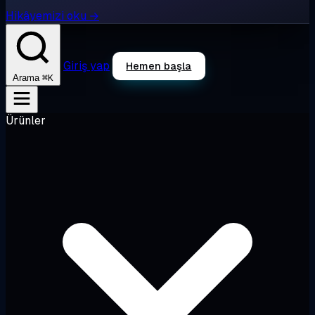
Hikâyemizi oku →
Giriş yap
Hemen başla
⌘K
Arama
Ürünler