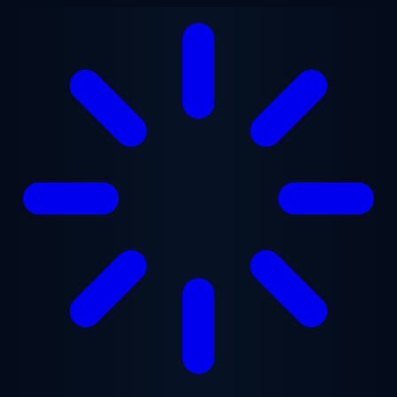
Ana içeriğe geç