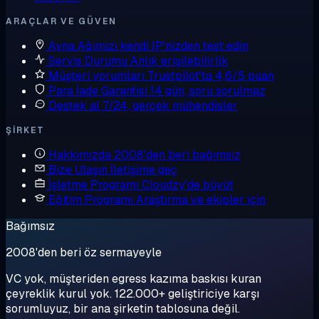
ARAÇLAR VE GÜVEN
Ayna
Ağımızı kendi IP'nizden test edin
Servis Durumu
Anlık erişilebilirlik
Müşteri yorumları
Trustpilot'ta 4,6/5 puan
Para İade Garantisi
14 gün, soru sorulmaz
Destek al
7/24, gerçek mühendisler
ŞIRKET
Hakkımızda
2008'den beri bağımsız
Bize Ulaşın
İletişime geç
İşletme Programı
Cloudzy'de büyüt
Eğitim Programı
Araştırma ve ekipler için
Bağımsız
2008'den beri öz sermayeyle
VC yok, müşteriden egress kazıma baskısı kuran
çeyreklik kurul yok. 122.000+ geliştiriciye karşı
sorumluyuz, bir ana şirketin tablosuna değil.