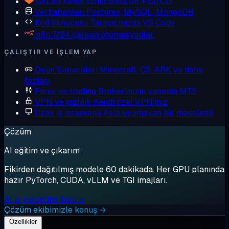
GitLab
Kendi sunucunda Git + CI/CD
Veritabanları
Postgres, MySQL, MongoDB
Kod Sunucusu
Tarayıcınızda VS Code
n8n
7/24 çalışan otomasyonlar
ÇALIŞTIR VE IŞLEM YAP
Oyun Sunucuları
Minecraft, CS, ARK ve daha
fazlası
Forex ve trading
Broker'ınızın yanında MT5
VPN ve gizlilik
Kendi özel VPN'iniz
Uzak iş istasyonu
Asla uyumayan bir masaüstü
Çözüm
AI eğitim ve çıkarım
Fikirden dağıtılmış modele 60 dakikada. Her GPU planında
hazır PyTorch, CUDA, vLLM ve TGI imajları.
AI iş yüklerine bak →
Çözüm ekibimizle konuş →
Özellikler