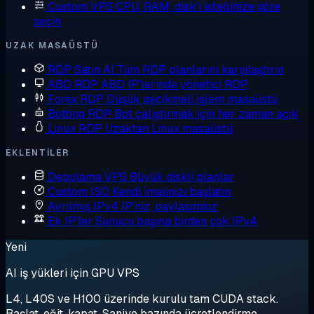
Custom VPS
CPU, RAM, disk'i isteğinize göre
seçin
UZAK MASAÜSTÜ
RDP Satın Al
Tüm RDP planlarını karşılaştırın
ABD RDP
ABD IP'lerinde yönetici RDP
Forex RDP
Düşük gecikmeli işlem masaüstü
Botting RDP
Bot çalıştırmak için her zaman açık
Linux RDP
Uzaktan Linux masaüstü
EKLENTILER
Depolama VPS
Büyük diskli planlar
Custom ISO
Kendi imajınızı başlatın
Ayrılmış IPv4
IP'niz, paylaşımsız
Ek IP'ler
Sunucu başına birden çok IPv4
Yeni
AI iş yükleri için GPU VPS
L4, L40S ve H100 üzerinde kurulu tam CUDA stack.
Başlat, eğit, kapat. Saniye bazında ücretlendirme.