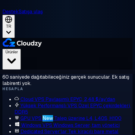
Destek
Satışa ulaş
TR
Ürünler
60 saniyede dağıtabileceğiniz gerçek sunucular. Ek satış
labirenti yok.
HESAPLA
Cloud VPS
Paylaşımlı EPYC, 2,48 $/ay'dan
Yüksek Performanslı VPS
Özel EPYC çekirdekleri,
DDR5
GPU VPS
New
Talep üzerine L4, L40S, H100
Windows VPS
Windows Server, tam yönetici
Dedicated Server'lar
Tek kiracılı bare metal