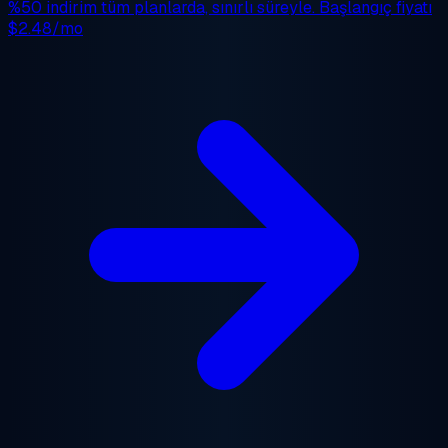
%50 indirim
tüm planlarda, sınırlı süreyle. Başlangıç fiyatı
$2.48/mo