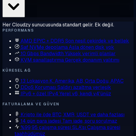
Her Cloudzy sunucusunda standart gelir. Ek değil.
PERFORMANS
AMD EPYC + DDR5
Son nesil çekirdek ve bellek
Saf NVMe depolama
Asla dönen disk yok
10 Gbps Bandwidth
Yüksek verimli planlar
KVM sanallaştırma
Gerçek donanım yalıtımı
KÜRESEL AĞ
13 Lokasyon
K. Amerika, AB, Orta Doğu, APAC
DDoS Koruması
Saldırı azaltma yerleşik
IPv6 + özel IPv4
Yerel v6, kendi v4'ünüz
FATURALAMA VE GÜVEN
Kripto ile öde
BTC, XMR, USDT ve daha fazlası
14 gün para iadesi
Tam iade, soru sorulmaz
%99,95 çalışma süresi SLA'sı
Çalışma süresi
taahhüdümüz