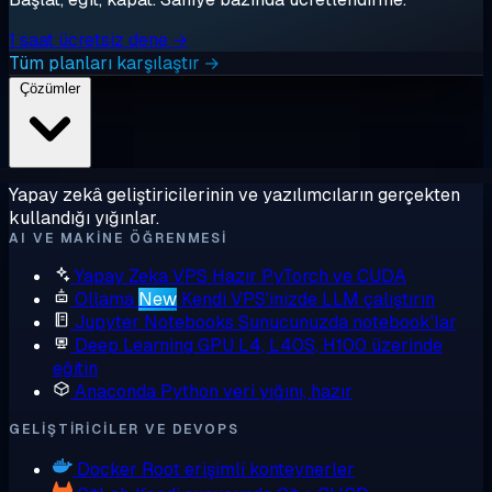
1 saat ücretsiz dene →
Tüm planları karşılaştır →
Çözümler
Yapay zekâ geliştiricilerinin ve yazılımcıların gerçekten
kullandığı yığınlar.
AI VE MAKINE ÖĞRENMESI
Yapay Zeka VPS
Hazır PyTorch ve CUDA
Ollama
New
Kendi VPS'inizde LLM çalıştırın
Jupyter Notebooks
Sunucunuzda notebook'lar
Deep Learning GPU
L4, L40S, H100 üzerinde
eğitin
Anaconda
Python veri yığını, hazır
GELIŞTIRICILER VE DEVOPS
Docker
Root erişimli konteynerler