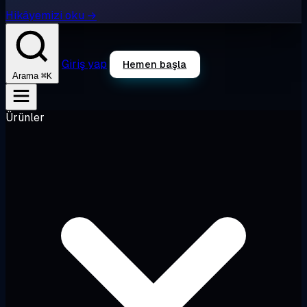
Hikâyemizi oku →
Giriş yap
Hemen başla
⌘K
Arama
Ürünler