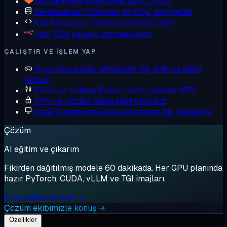
GitLab
Kendi sunucunda Git + CI/CD
Veritabanları
Postgres, MySQL, MongoDB
Kod Sunucusu
Tarayıcınızda VS Code
n8n
7/24 çalışan otomasyonlar
ÇALIŞTIR VE IŞLEM YAP
Oyun Sunucuları
Minecraft, CS, ARK ve daha
fazlası
Forex ve trading
Broker'ınızın yanında MT5
VPN ve gizlilik
Kendi özel VPN'iniz
Uzak iş istasyonu
Asla uyumayan bir masaüstü
Çözüm
AI eğitim ve çıkarım
Fikirden dağıtılmış modele 60 dakikada. Her GPU planında
hazır PyTorch, CUDA, vLLM ve TGI imajları.
AI iş yüklerine bak →
Çözüm ekibimizle konuş →
Özellikler