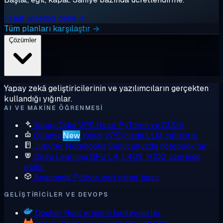
1 saat ücretsiz dene →
Tüm planları karşılaştır →
Çözümler
Yapay zekâ geliştiricilerinin ve yazılımcıların gerçekten
kullandığı yığınlar.
AI VE MAKINE ÖĞRENMESI
Yapay Zeka VPS
Hazır PyTorch ve CUDA
Ollama
New
Kendi VPS'inizde LLM çalıştırın
Jupyter Notebooks
Sunucunuzda notebook'lar
Deep Learning GPU
L4, L40S, H100 üzerinde
eğitin
Anaconda
Python veri yığını, hazır
GELIŞTIRICILER VE DEVOPS
Docker
Root erişimli konteynerler