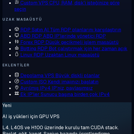
Custom VPS
CPU, RAM, disk'i isteğinize göre
seçin
UZAK MASAÜSTÜ
RDP Satın Al
Tüm RDP planlarını karşılaştırın
ABD RDP
ABD IP'lerinde yönetici RDP
Forex RDP
Düşük gecikmeli işlem masaüstü
Botting RDP
Bot çalıştırmak için her zaman açık
Linux RDP
Uzaktan Linux masaüstü
EKLENTILER
Depolama VPS
Büyük diskli planlar
Custom ISO
Kendi imajınızı başlatın
Ayrılmış IPv4
IP'niz, paylaşımsız
Ek IP'ler
Sunucu başına birden çok IPv4
Yeni
AI iş yükleri için GPU VPS
L4, L40S ve H100 üzerinde kurulu tam CUDA stack.
Başlat, eğit, kapat. Saniye bazında ücretlendirme.