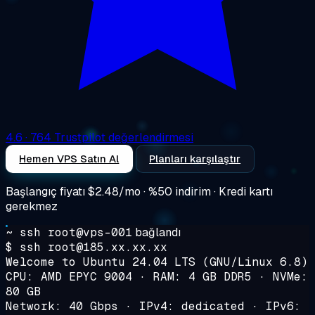
4.6
· 764 Trustpilot değerlendirmesi
Hemen VPS Satın Al
Planları karşılaştır
Başlangıç fiyatı
$2.48/mo
· %50 indirim · Kredi kartı
gerekmez
~ ssh root@vps-001
bağlandı
$ ssh root@185.xx.xx.xx
Welcome to Ubuntu 24.04 LTS (GNU/Linux 6.8)
CPU: AMD EPYC 9004 · RAM: 4 GB DDR5 · NVMe:
80 GB
Network: 40 Gbps · IPv4: dedicated · IPv6: