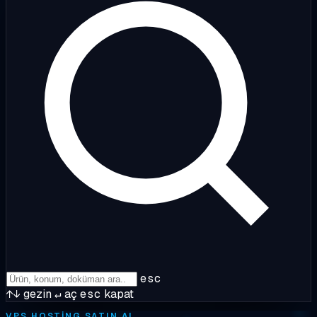
esc
↑↓
gezin
↵
aç
esc
kapat
VPS HOSTING SATIN AL