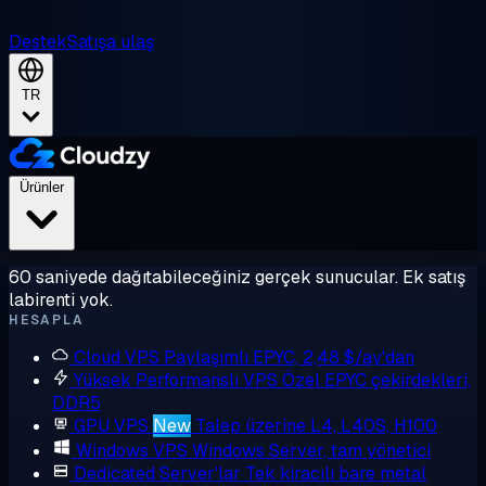
Destek
Satışa ulaş
TR
Ürünler
60 saniyede dağıtabileceğiniz gerçek sunucular. Ek satış
labirenti yok.
HESAPLA
Cloud VPS
Paylaşımlı EPYC, 2,48 $/ay'dan
Yüksek Performanslı VPS
Özel EPYC çekirdekleri,
DDR5
GPU VPS
New
Talep üzerine L4, L40S, H100
Windows VPS
Windows Server, tam yönetici
Dedicated Server'lar
Tek kiracılı bare metal