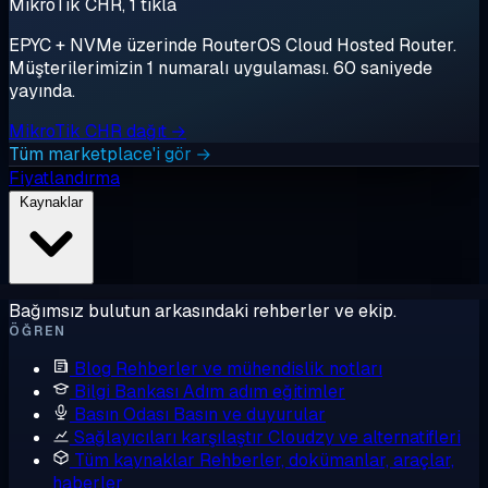
MikroTik CHR, 1 tıkla
EPYC + NVMe üzerinde RouterOS Cloud Hosted Router.
Müşterilerimizin 1 numaralı uygulaması. 60 saniyede
yayında.
MikroTik CHR dağıt →
Tüm marketplace'i gör →
Fiyatlandırma
Kaynaklar
Bağımsız bulutun arkasındaki rehberler ve ekip.
ÖĞREN
Blog
Rehberler ve mühendislik notları
Bilgi Bankası
Adım adım eğitimler
Basın Odası
Basın ve duyurular
Sağlayıcıları karşılaştır
Cloudzy ve alternatifleri
Tüm kaynaklar
Rehberler, dokümanlar, araçlar,
haberler