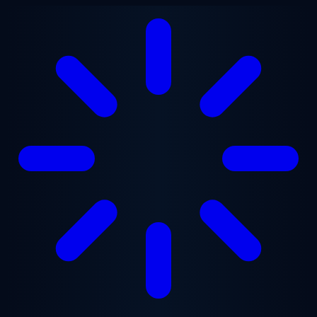
Ana içeriğe geç