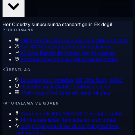
Her Cloudzy sunucusunda standart gelir. Ek değil.
PERFORMANS
AMD EPYC + DDR5
Son nesil çekirdek ve bellek
Saf NVMe depolama
Asla dönen disk yok
10 Gbps Bandwidth
Yüksek verimli planlar
KVM sanallaştırma
Gerçek donanım yalıtımı
KÜRESEL AĞ
13 Lokasyon
K. Amerika, AB, Orta Doğu, APAC
DDoS Koruması
Saldırı azaltma yerleşik
IPv6 + özel IPv4
Yerel v6, kendi v4'ünüz
FATURALAMA VE GÜVEN
Kripto ile öde
BTC, XMR, USDT ve daha fazlası
14 gün para iadesi
Tam iade, soru sorulmaz
%99,95 çalışma süresi SLA'sı
Çalışma süresi
taahhüdümüz