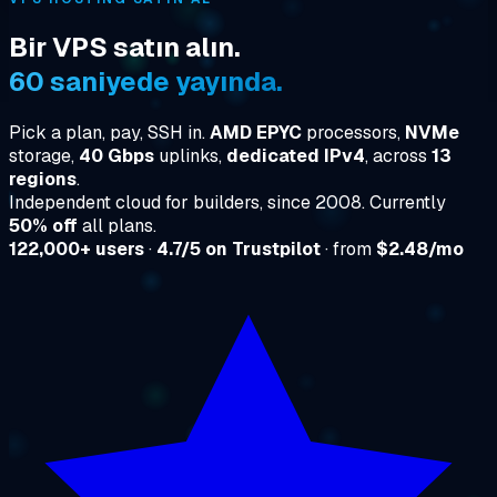
Bir VPS satın alın.
60 saniyede yayında.
Pick a plan, pay, SSH in.
AMD EPYC
processors,
NVMe
storage,
40 Gbps
uplinks,
dedicated IPv4
, across
13
regions
.
Independent cloud for builders, since 2008. Currently
50% off
all plans.
122,000+ users
·
4.7/5 on Trustpilot
· from
$2.48/mo