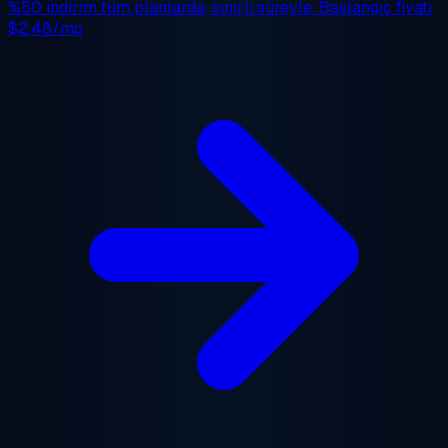
%50 indirim
tüm planlarda, sınırlı süreyle. Başlangıç fiyatı
$2.48/mo