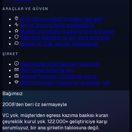
ARAÇLAR VE GÜVEN
Ayna
Ağımızı kendi IP'nizden test edin
Servis Durumu
Anlık erişilebilirlik
Müşteri yorumları
Trustpilot'ta 4,6/5 puan
Para İade Garantisi
14 gün, soru sorulmaz
Destek al
7/24, gerçek mühendisler
ŞIRKET
Hakkımızda
2008'den beri bağımsız
Bize Ulaşın
İletişime geç
İşletme Programı
Cloudzy'de büyüt
Eğitim Programı
Araştırma ve ekipler için
Bağımsız
2008'den beri öz sermayeyle
VC yok, müşteriden egress kazıma baskısı kuran
çeyreklik kurul yok. 122.000+ geliştiriciye karşı
sorumluyuz, bir ana şirketin tablosuna değil.