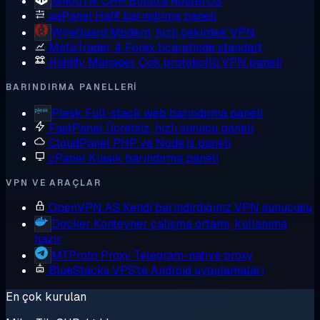
MikroTik CHR
Bulutta RouterOS
aaPanel
Hafif barındırma paneli
WireGuard
Modern, hızlı çekirdek VPN
MetaTrader 4
Forex ticaretinde standart
Hiddify Manager
Çok protokollü VPN paneli
BARINDIRMA PANELLERI
Plesk
Full-stack web barındırma paneli
FastPanel
Ücretsiz, hızlı sunucu paneli
CloudPanel
PHP ve Node.js paneli
cPanel
Klasik barındırma paneli
VPN VE ARAÇLAR
OpenVPN AS
Kendi barındırdığınız VPN sunucusu
Docker
Konteyner çalışma ortamı, kullanıma
hazır
MTProto Proxy
Telegram-native proxy
BlueStacks
VPS'te Android uygulamaları
En çok kurulan