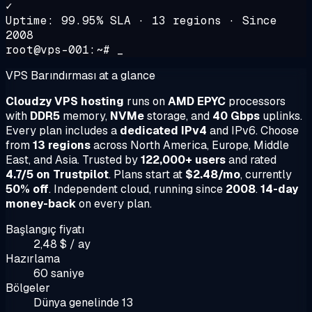
✓
Uptime: 99.95% SLA · 13 regions · Since
2008
root@vps-001:~# _
VPS Barındırması at a glance
Cloudzy VPS hosting
runs on
AMD EPYC
processors
with
DDR5
memory,
NVMe
storage, and
40 Gbps
uplinks.
Every plan includes a
dedicated IPv4
and IPv6. Choose
from
13 regions
across North America, Europe, Middle
East, and Asia. Trusted by
122,000+ users
and rated
4.7/5 on Trustpilot
. Plans start at
$2.48/mo
, currently
50% off
. Independent cloud, running since
2008
.
14-day
money-back
on every plan.
Başlangıç fiyatı
2,48 $ / ay
Hazırlama
60 saniye
Bölgeler
Dünya genelinde 13