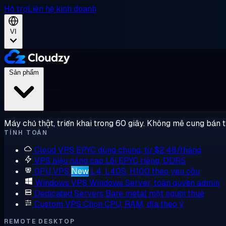
Hỗ trợ
Liên hệ kinh doanh
VI
Sản phẩm
Máy chủ thật, triển khai trong 60 giây. Không mê cung bán 
TÍNH TOÁN
Cloud VPS
EPYC dùng chung, từ $2,48/tháng
VPS hiệu năng cao
Lõi EPYC riêng, DDR5
GPU VPS
New
L4, L40S, H100 theo yêu cầu
Windows VPS
Windows Server, toàn quyền admin
Dedicated Servers
Bare metal một người thuê
Custom VPS
Chọn CPU, RAM, đĩa theo ý
REMOTE DESKTOP