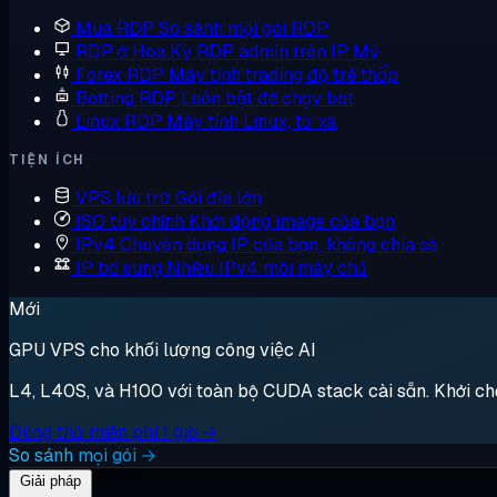
Mua RDP
So sánh mọi gói RDP
RDP ở Hoa Kỳ
RDP admin trên IP Mỹ
Forex RDP
Máy tính trading độ trễ thấp
Botting RDP
Luôn bật để chạy bot
Linux RDP
Máy tính Linux, từ xa
TIỆN ÍCH
VPS lưu trữ
Gói đĩa lớn
ISO tùy chỉnh
Khởi động image của bạn
IPv4 Chuyên dụng
IP của bạn, không chia sẻ
IP bổ sung
Nhiều IPv4 mỗi máy chủ
Mới
GPU VPS cho khối lượng công việc AI
L4, L40S, và H100 với toàn bộ CUDA stack cài sẵn. Khởi chạy,
Dùng thử miễn phí 1 giờ →
So sánh mọi gói →
Giải pháp