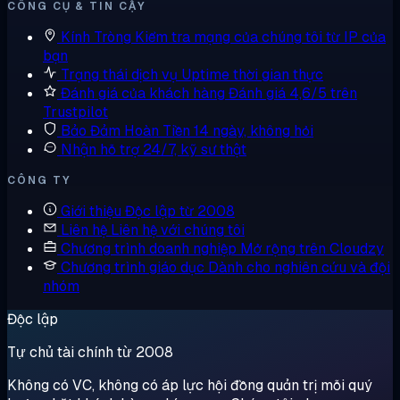
CÔNG CỤ & TIN CẬY
Kính Tròng
Kiểm tra mạng của chúng tôi từ IP của
bạn
Trạng thái dịch vụ
Uptime thời gian thực
Đánh giá của khách hàng
Đánh giá 4,6/5 trên
Trustpilot
Bảo Đảm Hoàn Tiền
14 ngày, không hỏi
Nhận hỗ trợ
24/7, kỹ sư thật
CÔNG TY
Giới thiệu
Độc lập từ 2008
Liên hệ
Liên hệ với chúng tôi
Chương trình doanh nghiệp
Mở rộng trên Cloudzy
Chương trình giáo dục
Dành cho nghiên cứu và đội
nhóm
Độc lập
Tự chủ tài chính từ 2008
Không có VC, không có áp lực hội đồng quản trị mỗi quý