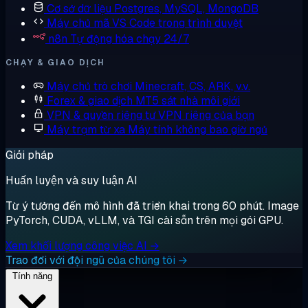
Cơ sở dữ liệu
Postgres, MySQL, MongoDB
Máy chủ mã
VS Code trong trình duyệt
n8n
Tự động hóa chạy 24/7
CHẠY & GIAO DỊCH
Máy chủ trò chơi
Minecraft, CS, ARK, v.v.
Forex & giao dịch
MT5 sát nhà môi giới
VPN & quyền riêng tư
VPN riêng của bạn
Máy trạm từ xa
Máy tính không bao giờ ngủ
Giải pháp
Huấn luyện và suy luận AI
Từ ý tưởng đến mô hình đã triển khai trong 60 phút. Image
PyTorch, CUDA, vLLM, và TGI cài sẵn trên mọi gói GPU.
Xem khối lượng công việc AI →
Trao đổi với đội ngũ của chúng tôi →
Tính năng