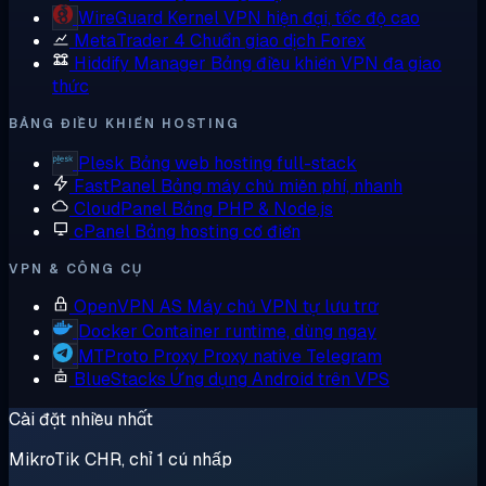
WireGuard
Kernel VPN hiện đại, tốc độ cao
MetaTrader 4
Chuẩn giao dịch Forex
Hiddify Manager
Bảng điều khiển VPN đa giao
thức
BẢNG ĐIỀU KHIỂN HOSTING
Plesk
Bảng web hosting full-stack
FastPanel
Bảng máy chủ miễn phí, nhanh
CloudPanel
Bảng PHP & Node.js
cPanel
Bảng hosting cổ điển
VPN & CÔNG CỤ
OpenVPN AS
Máy chủ VPN tự lưu trữ
Docker
Container runtime, dùng ngay
MTProto Proxy
Proxy native Telegram
BlueStacks
Ứng dụng Android trên VPS
Cài đặt nhiều nhất
MikroTik CHR, chỉ 1 cú nhấp