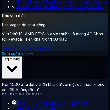
SLA uptime 99,95%
Cam kết uptime của chúng tôi
Hỗ trợ người thật 24/7
Kỹ sư thật, trong vài phút
Khu vực mới
Las Vegas đã hoạt động
Vị trí thứ 13: AMD EPYC, NVMe thuần và mạng 40 Gbps
tại Nevada. Triển khai trong 60 giây.
Triển khai tại Las Vegas →
Xem cả 13 vị trí →
Thị trường
Hơn 1000 ứng dụng triển khai chỉ với một cú nhấp, không
cài đặt, không rắc rối.
CÀI ĐẶT NHIỀU NHẤT
MikroTik CHR
RouterOS trên đám mây
aaPanel
Bảng hosting nhẹ