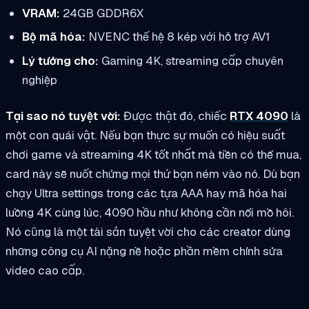
VRAM:
24GB GDDR6X
Bộ mã hóa:
NVENC thế hệ 8 kép với hỗ trợ AV1
Lý tưởng cho:
Gaming 4K, streaming cấp chuyên
nghiệp
Tại sao nó tuyệt vời:
Được thật đó, chiếc
RTX 4090
là
một con quái vật. Nếu bạn thực sự muốn có hiệu suất
chơi game và streaming 4K tốt nhất mà tiền có thể mua,
card này sẽ nuốt chửng mọi thứ bạn ném vào nó. Dù bạn
chạy Ultra settings trong các tựa AAA hay mã hóa hai
luồng 4K cùng lúc, 4090 hầu như không cần nổi mồ hôi.
Nó cũng là một tài sản tuyệt vời cho các creator dùng
những công cụ AI nặng nề hoặc phần mềm chỉnh sửa
video cao cấp.