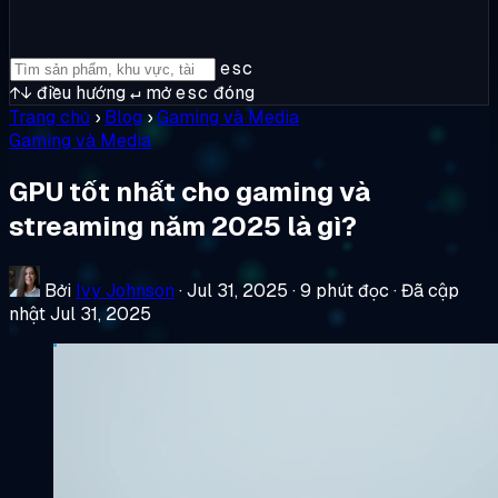
esc
↑↓
điều hướng
↵
mở
esc
đóng
Trang chủ
›
Blog
›
Gaming và Media
Gaming và Media
GPU tốt nhất cho gaming và
streaming năm 2025 là gì?
Bởi
Ivy Johnson
·
Jul 31, 2025
·
9 phút đọc
·
Đã cập
nhật Jul 31, 2025