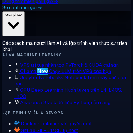
Dùng thử miễn phí 1 giờ →
So sánh mọi gói →
Giải pháp
Các stack mà người làm AI và lập trình viên thực sự triển
khai.
AI VÀ MACHINE LEARNING
VPS trí tuệ nhân tạo
PyTorch & CUDA cài sẵn
Ollama
New
Chạy LLM trên VPS của bạn
Jupyter Notebooks
Notebook trên máy chủ của
bạn
GPU Deep Learning
Huấn luyện trên L4, L40S,
H100
Anaconda
Stack dữ liệu Python, sẵn sàng
LẬP TRÌNH VIÊN & DEVOPS
Docker
Container với quyền root
GitLab
Git + CI/CD tự host