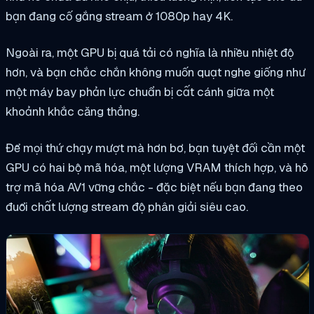
bạn đang cố gắng stream ở 1080p hay 4K.
Ngoài ra, một GPU bị quá tải có nghĩa là nhiều nhiệt độ
hơn, và bạn chắc chắn không muốn quạt nghe giống như
một máy bay phản lực chuẩn bị cất cánh giữa một
khoảnh khắc căng thẳng.
Để mọi thứ chạy mượt mà hơn bơ, bạn tuyệt đối cần một
GPU có hai bộ mã hóa, một lượng VRAM thích hợp, và hỗ
trợ mã hóa AV1 vững chắc - đặc biệt nếu bạn đang theo
đuổi chất lượng stream độ phân giải siêu cao.