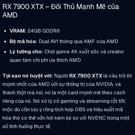
RX 7900 XTX – Đối Thủ Mạnh Mẽ của
AMD
VRAM:
24GB GDDR6
Bộ mã hóa:
Dual AV1 thông qua AMF của AMD
Lý tưởng cho:
Chơi game 4K xuất sắc và creator
quan tâm chi phí ưa thích AMD
Tại sao nó tuyệt vời:
Người
RX 7900 XTX
là câu trả lời
mạnh nhất của AMD với sự thống trị của NVIDIA, và
thành thật mà nói, nó là một card mạnh mẽ theo cách
riêng của nó. Nó xử lý cả gaming và streaming rất tốt,
mặc dù cần lưu ý rằng tích hợp OBS và hiệu suất mã
hóa thô có thể
vẫn
hơi kém lại so với NVENC trong một
số tình huống thực tế.