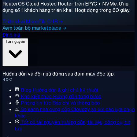
RouterOS Cloud Hosted Router trên EPYC + NVMe. Ứng
dụng số 1 khách hàng triển khai. Hoạt động trong 60 giây.
Triển khai MikroTik CHR →
Xem toàn bộ marketplace →
Định giá
Tài nguyên
Hướng dẫn và đội ngũ đứng sau đám mây độc lập.
HỌC
Blog
Hướng dẫn & ghi chú kỹ thuật
Kho kiến thức
Hướng dẫn từng bước
Phòng tin tức
Báo chí và thông báo
So sánh nhà cung cấp
Cloudzy so với các lựa chọn
khác
Tất cả tài nguyên
Hướng dẫn, tài liệu, công cụ, tin
tức