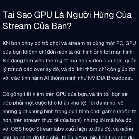
Tại Sao GPU Là Người Hùng Của
Stream Của Bạn?
Khi bạn chạy cả trò chơi và stream từ cùng một PC, GPU
của bạn không chỉ đơn giản là gửi hình ảnh tới màn hình.
Nó đang làm việc thêm giờ: mã hóa video của bạn, quản
lý tất cả các overlay đó, và đôi khi thậm chí còn giúp đỡ
với các tính năng AI thông minh như NVIDIA Broadcast.
Cố gắng tiết kiệm trên GPU của bạn, và tin tôi, bạn sẽ
gặp phải một cuộc khó khăn khá tệ! Tôi đang nói về
những giọt khung hình trong quá trình chơi game (hoặc tệ
hơn, trên stream thực tế của bạn!), những lỗi mã hóa đó
với OBS hoặc Streamlabs xuất hiện từ đâu đó, và giống
như nó chưa đủ khó chịu, thiếu luồng mịn, liên tục cho dù