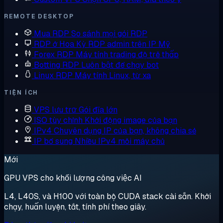
REMOTE DESKTOP
Mua RDP
So sánh mọi gói RDP
RDP ở Hoa Kỳ
RDP admin trên IP Mỹ
Forex RDP
Máy tính trading độ trễ thấp
Botting RDP
Luôn bật để chạy bot
Linux RDP
Máy tính Linux, từ xa
TIỆN ÍCH
VPS lưu trữ
Gói đĩa lớn
ISO tùy chỉnh
Khởi động image của bạn
IPv4 Chuyên dụng
IP của bạn, không chia sẻ
IP bổ sung
Nhiều IPv4 mỗi máy chủ
Mới
GPU VPS cho khối lượng công việc AI
L4, L40S, và H100 với toàn bộ CUDA stack cài sẵn. Khởi
chạy, huấn luyện, tắt, tính phí theo giây.