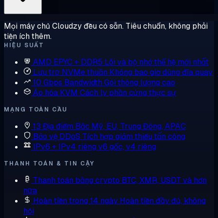
Mọi máy chủ Cloudzy đều có sẵn. Tiêu chuẩn, không phải
tiện ích thêm.
HIỆU SUẤT
AMD EPYC + DDR5
Lõi và bộ nhớ thế hệ mới nhất
Lưu trữ NVMe thuần
Không bao giờ dùng đĩa quay
10 Gbps Bandwidth
Gói thông lượng cao
Ảo hóa KVM
Cách ly phần cứng thực sự
MẠNG TOÀN CẦU
13 Địa điểm
Bắc Mỹ, EU, Trung Đông, APAC
Bảo vệ DDoS
Tích hợp giảm thiểu tấn công
IPv6 + IPv4 riêng
v6 gốc, v4 riêng
THANH TOÁN & TIN CẬY
Thanh toán bằng crypto
BTC, XMR, USDT và hơn
nữa
Hoàn tiền trong 14 ngày
Hoàn tiền đầy đủ, không
hỏi