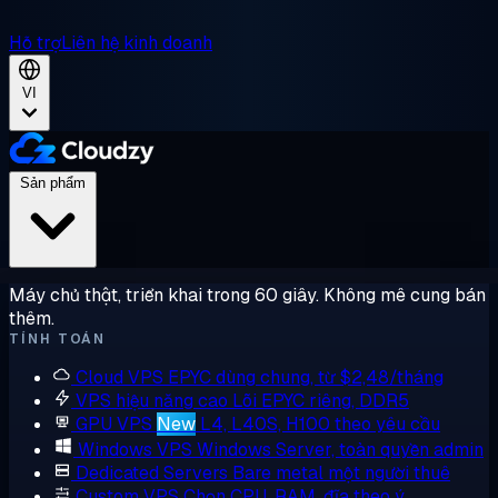
Hỗ trợ
Liên hệ kinh doanh
VI
Sản phẩm
Máy chủ thật, triển khai trong 60 giây. Không mê cung bán
thêm.
TÍNH TOÁN
Cloud VPS
EPYC dùng chung, từ $2,48/tháng
VPS hiệu năng cao
Lõi EPYC riêng, DDR5
GPU VPS
New
L4, L40S, H100 theo yêu cầu
Windows VPS
Windows Server, toàn quyền admin
Dedicated Servers
Bare metal một người thuê
Custom VPS
Chọn CPU, RAM, đĩa theo ý