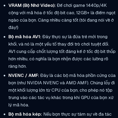
VRAM (Bộ Nhớ Video):
Để chơi game 1440p/4K
cộng với mã hóa ở tốc độ bit cao, 12GB+ là điểm ngọt
ngào của bạn. Càng nhiều càng tốt (tôi đang nói về ở
đây!)
Bộ mã hóa AV1:
Đây thực sự là đứa trẻ mới trong
khối, và nó là một yếu tố thay đổi trò chơi tuyệt đối.
AV1 cung cấp chất lượng tốt đáng kể ở tốc độ bit thấp
hơn nhiều, có nghĩa là bạn nhận được các luồng rõ
ràng hơn.
NVENC / AMF:
Đây là các bộ mã hóa phần cứng của
bạn (như NVIDIA NVENC và AMD AMF). Chúng lấy đi
một khối lượng lớn từ CPU của bạn, cho phép nó tập
trung vào các tác vụ khác trong khi GPU của bạn xử
lý mã hóa.
Bộ mã hóa kép:
Nếu bạn thực sự tâm sự về đa tác