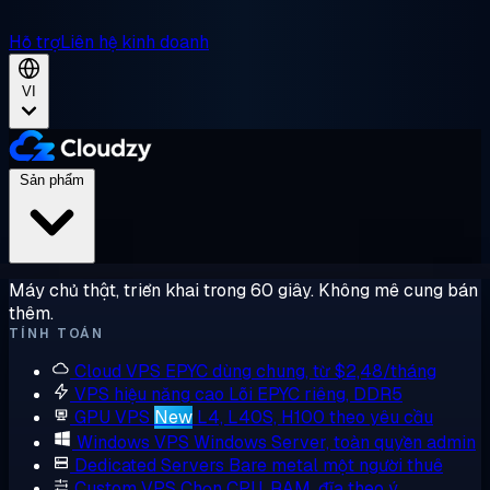
Hỗ trợ
Liên hệ kinh doanh
VI
Sản phẩm
Máy chủ thật, triển khai trong 60 giây. Không mê cung bán
thêm.
TÍNH TOÁN
Cloud VPS
EPYC dùng chung, từ $2,48/tháng
VPS hiệu năng cao
Lõi EPYC riêng, DDR5
GPU VPS
New
L4, L40S, H100 theo yêu cầu
Windows VPS
Windows Server, toàn quyền admin
Dedicated Servers
Bare metal một người thuê
Custom VPS
Chọn CPU, RAM, đĩa theo ý