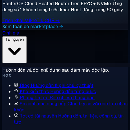
RouterOS Cloud Hosted Router trên EPYC + NVMe. Ứng
dụng số 1 khách hàng triển khai. Hoạt động trong 60 giây.
Triển khai MikroTik CHR →
Xem toàn bộ marketplace →
Định giá
Tài nguyên
Hướng dẫn và đội ngũ đứng sau đám mây độc lập.
HỌC
Blog
Hướng dẫn & ghi chú kỹ thuật
Kho kiến thức
Hướng dẫn từng bước
Phòng tin tức
Báo chí và thông báo
So sánh nhà cung cấp
Cloudzy so với các lựa chọn
khác
Tất cả tài nguyên
Hướng dẫn, tài liệu, công cụ, tin
tức