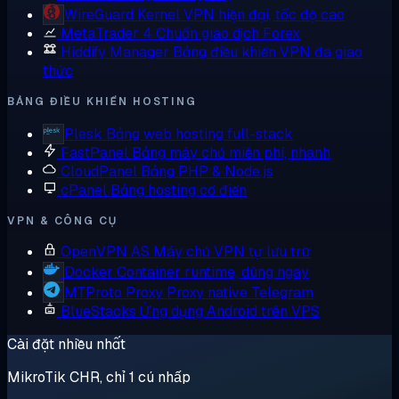
WireGuard
Kernel VPN hiện đại, tốc độ cao
MetaTrader 4
Chuẩn giao dịch Forex
Hiddify Manager
Bảng điều khiển VPN đa giao
thức
BẢNG ĐIỀU KHIỂN HOSTING
Plesk
Bảng web hosting full-stack
FastPanel
Bảng máy chủ miễn phí, nhanh
CloudPanel
Bảng PHP & Node.js
cPanel
Bảng hosting cổ điển
VPN & CÔNG CỤ
OpenVPN AS
Máy chủ VPN tự lưu trữ
Docker
Container runtime, dùng ngay
MTProto Proxy
Proxy native Telegram
BlueStacks
Ứng dụng Android trên VPS
Cài đặt nhiều nhất
MikroTik CHR, chỉ 1 cú nhấp