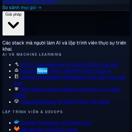
Dùng thử miễn phí 1 giờ →
So sánh mọi gói →
Giải pháp
Các stack mà người làm AI và lập trình viên thực sự triển
khai.
AI VÀ MACHINE LEARNING
VPS trí tuệ nhân tạo
PyTorch & CUDA cài sẵn
Ollama
New
Chạy LLM trên VPS của bạn
Jupyter Notebooks
Notebook trên máy chủ của
bạn
GPU Deep Learning
Huấn luyện trên L4, L40S,
H100
Anaconda
Stack dữ liệu Python, sẵn sàng
LẬP TRÌNH VIÊN & DEVOPS
Docker
Container với quyền root
GitLab
Git + CI/CD tự host