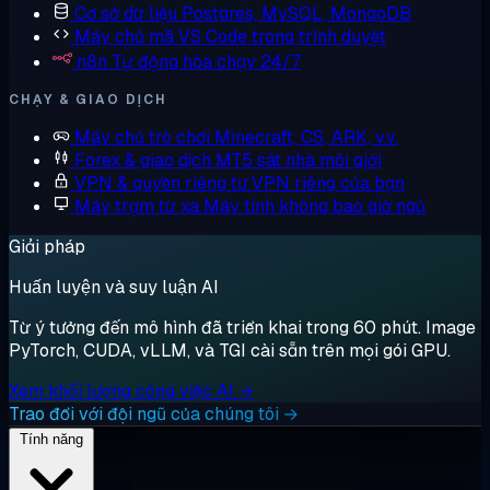
Cơ sở dữ liệu
Postgres, MySQL, MongoDB
Máy chủ mã
VS Code trong trình duyệt
n8n
Tự động hóa chạy 24/7
CHẠY & GIAO DỊCH
Máy chủ trò chơi
Minecraft, CS, ARK, v.v.
Forex & giao dịch
MT5 sát nhà môi giới
VPN & quyền riêng tư
VPN riêng của bạn
Máy trạm từ xa
Máy tính không bao giờ ngủ
Giải pháp
Huấn luyện và suy luận AI
Từ ý tưởng đến mô hình đã triển khai trong 60 phút. Image
PyTorch, CUDA, vLLM, và TGI cài sẵn trên mọi gói GPU.
Xem khối lượng công việc AI →
Trao đổi với đội ngũ của chúng tôi →
Tính năng