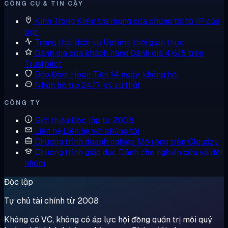
CÔNG CỤ & TIN CẬY
Kính Tròng
Kiểm tra mạng của chúng tôi từ IP của
bạn
Trạng thái dịch vụ
Uptime thời gian thực
Đánh giá của khách hàng
Đánh giá 4,6/5 trên
Trustpilot
Bảo Đảm Hoàn Tiền
14 ngày, không hỏi
Nhận hỗ trợ
24/7, kỹ sư thật
CÔNG TY
Giới thiệu
Độc lập từ 2008
Liên hệ
Liên hệ với chúng tôi
Chương trình doanh nghiệp
Mở rộng trên Cloudzy
Chương trình giáo dục
Dành cho nghiên cứu và đội
nhóm
Độc lập
Tự chủ tài chính từ 2008
Không có VC, không có áp lực hội đồng quản trị mỗi quý