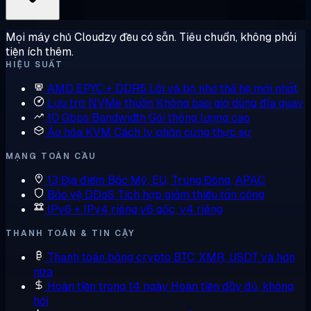
Mọi máy chủ Cloudzy đều có sẵn. Tiêu chuẩn, không phải
tiện ích thêm.
HIỆU SUẤT
AMD EPYC + DDR5
Lõi và bộ nhớ thế hệ mới nhất
Lưu trữ NVMe thuần
Không bao giờ dùng đĩa quay
10 Gbps Bandwidth
Gói thông lượng cao
Ảo hóa KVM
Cách ly phần cứng thực sự
MẠNG TOÀN CẦU
13 Địa điểm
Bắc Mỹ, EU, Trung Đông, APAC
Bảo vệ DDoS
Tích hợp giảm thiểu tấn công
IPv6 + IPv4 riêng
v6 gốc, v4 riêng
THANH TOÁN & TIN CẬY
Thanh toán bằng crypto
BTC, XMR, USDT và hơn
nữa
Hoàn tiền trong 14 ngày
Hoàn tiền đầy đủ, không
hỏi