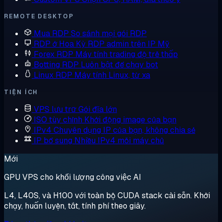
REMOTE DESKTOP
Mua RDP
So sánh mọi gói RDP
RDP ở Hoa Kỳ
RDP admin trên IP Mỹ
Forex RDP
Máy tính trading độ trễ thấp
Botting RDP
Luôn bật để chạy bot
Linux RDP
Máy tính Linux, từ xa
TIỆN ÍCH
VPS lưu trữ
Gói đĩa lớn
ISO tùy chỉnh
Khởi động image của bạn
IPv4 Chuyên dụng
IP của bạn, không chia sẻ
IP bổ sung
Nhiều IPv4 mỗi máy chủ
Mới
GPU VPS cho khối lượng công việc AI
L4, L40S, và H100 với toàn bộ CUDA stack cài sẵn. Khởi
chạy, huấn luyện, tắt, tính phí theo giây.