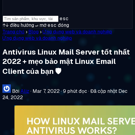
esc
↑↓
điều hướng
↵
mở
esc
đóng
Trang chủ
›
Blog
›
Ứng dụng web và doanh nghiệp
Ứng dụng web và doanh nghiệp
Antivirus Linux Mail Server tốt nhất
2022 + mẹo bảo mật Linux Email
Client của bạn 🛡️
Bởi
Aliz
·
Mar 7, 2022
·
9 phút đọc
·
Đã cập nhật Dec
24, 2022