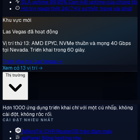
SLA uptime 99,95%
Cam kết uptime của chúng tôi
Hỗ trợ người thật 24/7
Kỹ sư thật, trong vài phút
Khu vực mới
Las Vegas đã hoạt động
Vị trí thứ 13: AMD EPYC, NVMe thuần và mạng 40 Gbps
tại Nevada. Triển khai trong 60 giây.
Triển khai tại Las Vegas →
Xem cả 13 vị trí →
Thị trường
Hơn 1000 ứng dụng triển khai chỉ với một cú nhấp, không
cài đặt, không rắc rối.
CÀI ĐẶT NHIỀU NHẤT
MikroTik CHR
RouterOS trên đám mây
aaPanel
Bảng hosting nhẹ