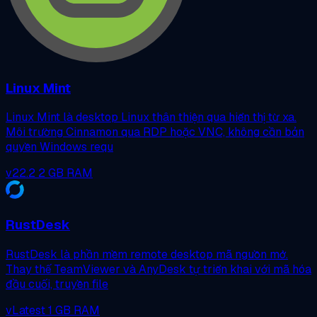
Linux Mint
Linux Mint là desktop Linux thân thiện qua hiển thị từ xa.
Môi trường Cinnamon qua RDP hoặc VNC, không cần bản
quyền Windows requ
v22.2
2 GB RAM
RustDesk
RustDesk là phần mềm remote desktop mã nguồn mở.
Thay thế TeamViewer và AnyDesk tự triển khai với mã hóa
đầu cuối, truyền file
vLatest
1 GB RAM