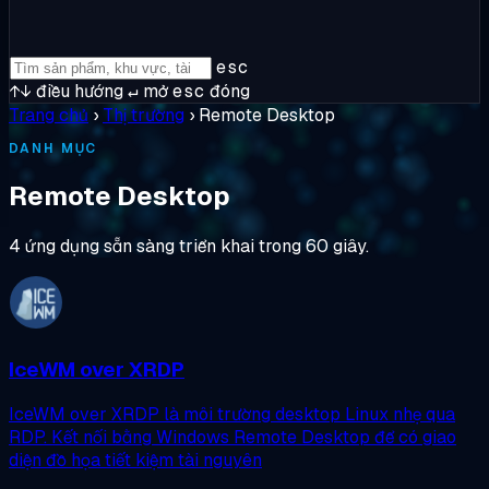
esc
↑↓
điều hướng
↵
mở
esc
đóng
Trang chủ
›
Thị trường
›
Remote Desktop
DANH MỤC
Remote Desktop
4 ứng dụng sẵn sàng triển khai trong 60 giây.
IceWM over XRDP
IceWM over XRDP là môi trường desktop Linux nhẹ qua
RDP. Kết nối bằng Windows Remote Desktop để có giao
diện đồ họa tiết kiệm tài nguyên