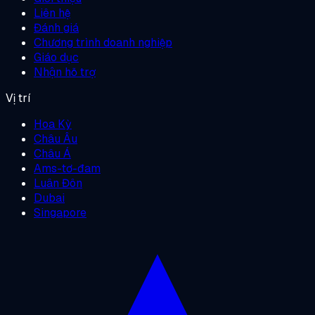
Liên hệ
Đánh giá
Chương trình doanh nghiệp
Giáo dục
Nhận hỗ trợ
Vị trí
Hoa Kỳ
Châu Âu
Châu Á
Ams-tơ-đam
Luân Đôn
Dubai
Singapore