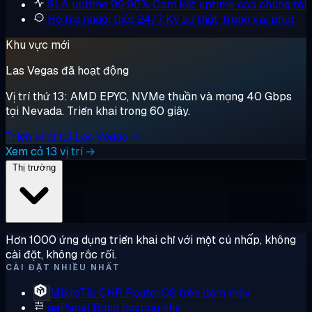
SLA uptime 99,95%
Cam kết uptime của chúng tôi
Hỗ trợ người thật 24/7
Kỹ sư thật, trong vài phút
Khu vực mới
Las Vegas đã hoạt động
Vị trí thứ 13: AMD EPYC, NVMe thuần và mạng 40 Gbps
tại Nevada. Triển khai trong 60 giây.
Triển khai tại Las Vegas →
Xem cả 13 vị trí →
Thị trường
Hơn 1000 ứng dụng triển khai chỉ với một cú nhấp, không
cài đặt, không rắc rối.
CÀI ĐẶT NHIỀU NHẤT
MikroTik CHR
RouterOS trên đám mây
aaPanel
Bảng hosting nhẹ