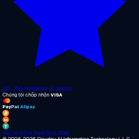
4.6
·
764
reviews on
Trustpilot
Chúng tôi chấp nhận
VISA
Pay
Pal
Alipay
Mọi hệ thống đang hoạt động