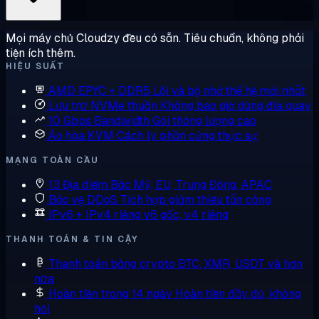
Mọi máy chủ Cloudzy đều có sẵn. Tiêu chuẩn, không phải
tiện ích thêm.
HIỆU SUẤT
AMD EPYC + DDR5
Lõi và bộ nhớ thế hệ mới nhất
Lưu trữ NVMe thuần
Không bao giờ dùng đĩa quay
10 Gbps Bandwidth
Gói thông lượng cao
Ảo hóa KVM
Cách ly phần cứng thực sự
MẠNG TOÀN CẦU
13 Địa điểm
Bắc Mỹ, EU, Trung Đông, APAC
Bảo vệ DDoS
Tích hợp giảm thiểu tấn công
IPv6 + IPv4 riêng
v6 gốc, v4 riêng
THANH TOÁN & TIN CẬY
Thanh toán bằng crypto
BTC, XMR, USDT và hơn
nữa
Hoàn tiền trong 14 ngày
Hoàn tiền đầy đủ, không
hỏi