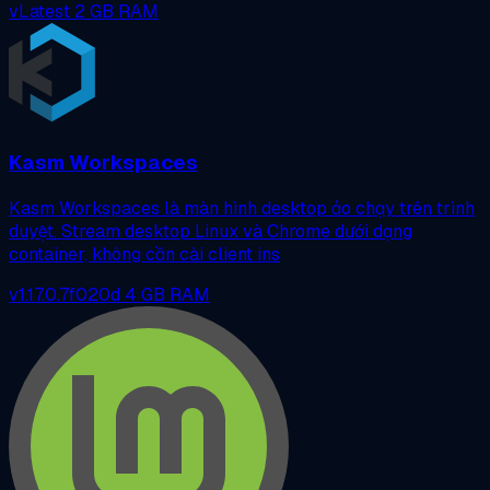
vLatest
2 GB RAM
Kasm Workspaces
Kasm Workspaces là màn hình desktop ảo chạy trên trình
duyệt. Stream desktop Linux và Chrome dưới dạng
container, không cần cài client ins
v1.17.0.7f020d
4 GB RAM