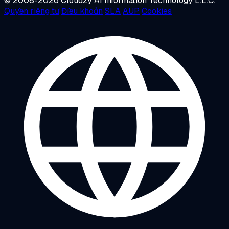
© 2008-2026 Cloudzy AI Information Technology L.L.C.
Quyền riêng tư
Điều khoản
SLA
AUP
Cookies