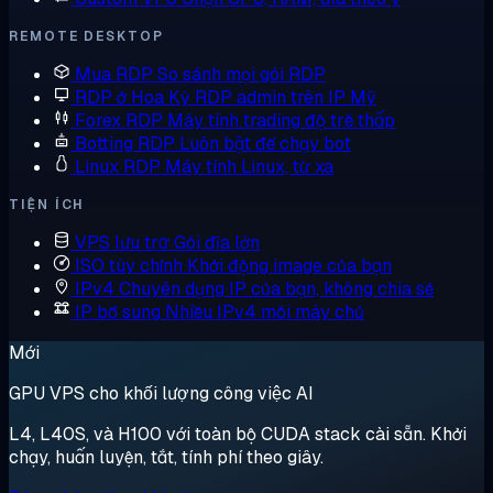
REMOTE DESKTOP
Mua RDP
So sánh mọi gói RDP
RDP ở Hoa Kỳ
RDP admin trên IP Mỹ
Forex RDP
Máy tính trading độ trễ thấp
Botting RDP
Luôn bật để chạy bot
Linux RDP
Máy tính Linux, từ xa
TIỆN ÍCH
VPS lưu trữ
Gói đĩa lớn
ISO tùy chỉnh
Khởi động image của bạn
IPv4 Chuyên dụng
IP của bạn, không chia sẻ
IP bổ sung
Nhiều IPv4 mỗi máy chủ
Mới
GPU VPS cho khối lượng công việc AI
L4, L40S, và H100 với toàn bộ CUDA stack cài sẵn. Khởi
chạy, huấn luyện, tắt, tính phí theo giây.