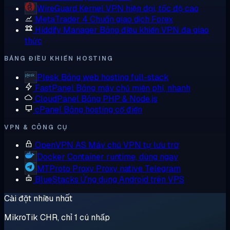
WireGuard
Kernel VPN hiện đại, tốc độ cao
MetaTrader 4
Chuẩn giao dịch Forex
Hiddify Manager
Bảng điều khiển VPN đa giao
thức
BẢNG ĐIỀU KHIỂN HOSTING
Plesk
Bảng web hosting full-stack
FastPanel
Bảng máy chủ miễn phí, nhanh
CloudPanel
Bảng PHP & Node.js
cPanel
Bảng hosting cổ điển
VPN & CÔNG CỤ
OpenVPN AS
Máy chủ VPN tự lưu trữ
Docker
Container runtime, dùng ngay
MTProto Proxy
Proxy native Telegram
BlueStacks
Ứng dụng Android trên VPS
Cài đặt nhiều nhất
MikroTik CHR, chỉ 1 cú nhấp