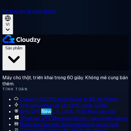
Hỗ trợ
Liên hệ kinh doanh
VI
Sản phẩm
Máy chủ thật, triển khai trong 60 giây. Không mê cung bán
thêm.
TÍNH TOÁN
Cloud VPS
EPYC dùng chung, từ $2,48/tháng
VPS hiệu năng cao
Lõi EPYC riêng, DDR5
GPU VPS
New
L4, L40S, H100 theo yêu cầu
Windows VPS
Windows Server, toàn quyền admin
Dedicated Servers
Bare metal một người thuê
Custom VPS
Chọn CPU, RAM, đĩa theo ý