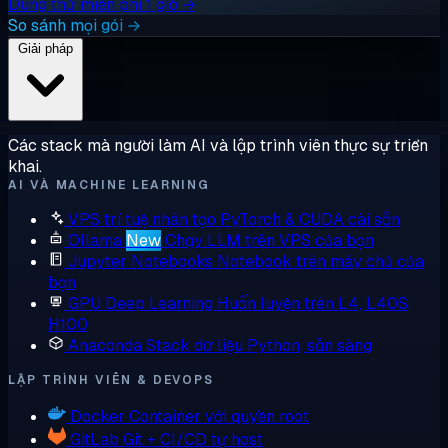
Dùng thử miễn phí 1 giờ →
So sánh mọi gói →
Giải pháp
Các stack mà người làm AI và lập trình viên thực sự triển
khai.
AI VÀ MACHINE LEARNING
VPS trí tuệ nhân tạo
PyTorch & CUDA cài sẵn
Ollama
New
Chạy LLM trên VPS của bạn
Jupyter Notebooks
Notebook trên máy chủ của
bạn
GPU Deep Learning
Huấn luyện trên L4, L40S,
H100
Anaconda
Stack dữ liệu Python, sẵn sàng
LẬP TRÌNH VIÊN & DEVOPS
Docker
Container với quyền root
GitLab
Git + CI/CD tự host