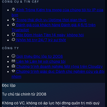
CÔNG CỤ & TIN CẬY
Kính Tròng
Kiểm tra mạng của chúng tôi từ IP của
bạn
Trạng thái dịch vụ
Uptime thời gian thực
Đánh giá của khách hàng
Đánh giá 4,6/5 trên
Trustpilot
Bảo Đảm Hoàn Tiền
14 ngày, không hỏi
Nhận hỗ trợ
24/7, kỹ sư thật
CÔNG TY
Giới thiệu
Độc lập từ 2008
Liên hệ
Liên hệ với chúng tôi
Chương trình doanh nghiệp
Mở rộng trên Cloudzy
Chương trình giáo dục
Dành cho nghiên cứu và đội
nhóm
Độc lập
Tự chủ tài chính từ 2008
Không có VC, không có áp lực hội đồng quản trị mỗi quý