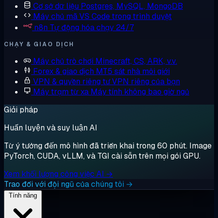
Cơ sở dữ liệu
Postgres, MySQL, MongoDB
Máy chủ mã
VS Code trong trình duyệt
n8n
Tự động hóa chạy 24/7
CHẠY & GIAO DỊCH
Máy chủ trò chơi
Minecraft, CS, ARK, v.v.
Forex & giao dịch
MT5 sát nhà môi giới
VPN & quyền riêng tư
VPN riêng của bạn
Máy trạm từ xa
Máy tính không bao giờ ngủ
Giải pháp
Huấn luyện và suy luận AI
Từ ý tưởng đến mô hình đã triển khai trong 60 phút. Image
PyTorch, CUDA, vLLM, và TGI cài sẵn trên mọi gói GPU.
Xem khối lượng công việc AI →
Trao đổi với đội ngũ của chúng tôi →
Tính năng