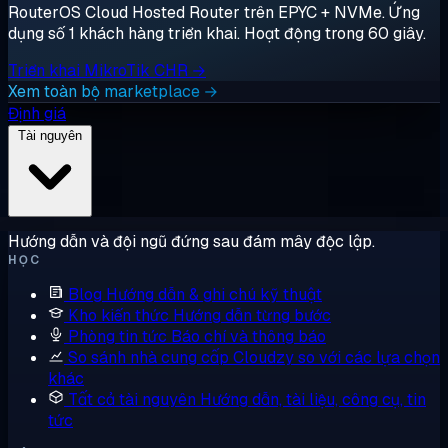
RouterOS Cloud Hosted Router trên EPYC + NVMe. Ứng
dụng số 1 khách hàng triển khai. Hoạt động trong 60 giây.
Triển khai MikroTik CHR →
Xem toàn bộ marketplace →
Định giá
Tài nguyên
Hướng dẫn và đội ngũ đứng sau đám mây độc lập.
HỌC
Blog
Hướng dẫn & ghi chú kỹ thuật
Kho kiến thức
Hướng dẫn từng bước
Phòng tin tức
Báo chí và thông báo
So sánh nhà cung cấp
Cloudzy so với các lựa chọn
khác
Tất cả tài nguyên
Hướng dẫn, tài liệu, công cụ, tin
tức