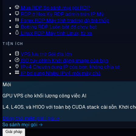
Mua RDP
So sánh mọi gói RDP
RDP ở Hoa Kỳ
RDP admin trên IP Mỹ
Forex RDP
Máy tính trading độ trễ thấp
Botting RDP
Luôn bật để chạy bot
Linux RDP
Máy tính Linux, từ xa
TIỆN ÍCH
VPS lưu trữ
Gói đĩa lớn
ISO tùy chỉnh
Khởi động image của bạn
IPv4 Chuyên dụng
IP của bạn, không chia sẻ
IP bổ sung
Nhiều IPv4 mỗi máy chủ
Mới
GPU VPS cho khối lượng công việc AI
L4, L40S, và H100 với toàn bộ CUDA stack cài sẵn. Khởi chạy,
Dùng thử miễn phí 1 giờ →
So sánh mọi gói →
Giải pháp