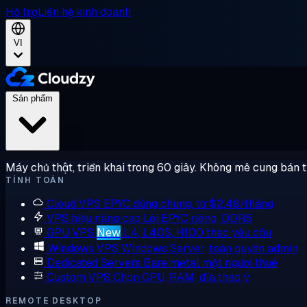
Hỗ trợ
Liên hệ kinh doanh
VI
Sản phẩm
Máy chủ thật, triển khai trong 60 giây. Không mê cung bán 
TÍNH TOÁN
Cloud VPS
EPYC dùng chung, từ $2,48/tháng
VPS hiệu năng cao
Lõi EPYC riêng, DDR5
GPU VPS
New
L4, L40S, H100 theo yêu cầu
Windows VPS
Windows Server, toàn quyền admin
Dedicated Servers
Bare metal một người thuê
Custom VPS
Chọn CPU, RAM, đĩa theo ý
REMOTE DESKTOP