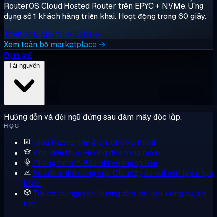
RouterOS Cloud Hosted Router trên EPYC + NVMe. Ứng
dụng số 1 khách hàng triển khai. Hoạt động trong 60 giây.
Triển khai MikroTik CHR →
Xem toàn bộ marketplace →
Định giá
Tài nguyên
Hướng dẫn và đội ngũ đứng sau đám mây độc lập.
HỌC
Blog
Hướng dẫn & ghi chú kỹ thuật
Kho kiến thức
Hướng dẫn từng bước
Phòng tin tức
Báo chí và thông báo
So sánh nhà cung cấp
Cloudzy so với các lựa chọn
khác
Tất cả tài nguyên
Hướng dẫn, tài liệu, công cụ, tin
tức