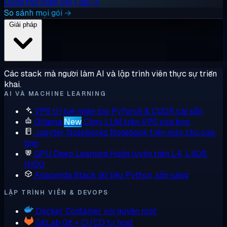
Dùng thử miễn phí 1 giờ →
So sánh mọi gói →
Giải pháp
Các stack mà người làm AI và lập trình viên thực sự triển
khai.
AI VÀ MACHINE LEARNING
VPS trí tuệ nhân tạo
PyTorch & CUDA cài sẵn
Ollama
New
Chạy LLM trên VPS của bạn
Jupyter Notebooks
Notebook trên máy chủ của
bạn
GPU Deep Learning
Huấn luyện trên L4, L40S,
H100
Anaconda
Stack dữ liệu Python, sẵn sàng
LẬP TRÌNH VIÊN & DEVOPS
Docker
Container với quyền root
GitLab
Git + CI/CD tự host