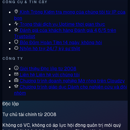
CÔNG CỤ & TIN CẬY
Kính Tròng
Kiểm tra mạng của chúng tôi từ IP của
bạn
Trạng thái dịch vụ
Uptime thời gian thực
Đánh giá của khách hàng
Đánh giá 4,6/5 trên
Trustpilot
Bảo Đảm Hoàn Tiền
14 ngày, không hỏi
Nhận hỗ trợ
24/7, kỹ sư thật
CÔNG TY
Giới thiệu
Độc lập từ 2008
Liên hệ
Liên hệ với chúng tôi
Chương trình doanh nghiệp
Mở rộng trên Cloudzy
Chương trình giáo dục
Dành cho nghiên cứu và đội
nhóm
Độc lập
Tự chủ tài chính từ 2008
Không có VC, không có áp lực hội đồng quản trị mỗi quý