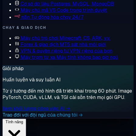
Cơ sở dữ liệu
Postgres, MySQL, MongoDB
Máy chủ mã
VS Code trong trình duyệt
n8n
Tự động hóa chạy 24/7
CHẠY & GIAO DỊCH
Máy chủ trò chơi
Minecraft, CS, ARK, v.v.
Forex & giao dịch
MT5 sát nhà môi giới
VPN & quyền riêng tư
VPN riêng của bạn
Máy trạm từ xa
Máy tính không bao giờ ngủ
Giải pháp
Huấn luyện và suy luận AI
Từ ý tưởng đến mô hình đã triển khai trong 60 phút. Image
PyTorch, CUDA, vLLM, và TGI cài sẵn trên mọi gói GPU.
Xem khối lượng công việc AI →
Trao đổi với đội ngũ của chúng tôi →
Tính năng