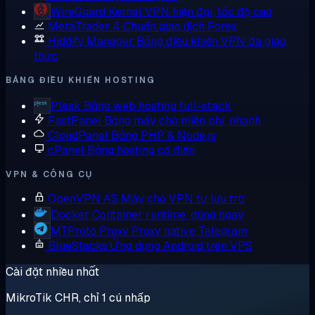
WireGuard
Kernel VPN hiện đại, tốc độ cao
MetaTrader 4
Chuẩn giao dịch Forex
Hiddify Manager
Bảng điều khiển VPN đa giao
thức
BẢNG ĐIỀU KHIỂN HOSTING
Plesk
Bảng web hosting full-stack
FastPanel
Bảng máy chủ miễn phí, nhanh
CloudPanel
Bảng PHP & Node.js
cPanel
Bảng hosting cổ điển
VPN & CÔNG CỤ
OpenVPN AS
Máy chủ VPN tự lưu trữ
Docker
Container runtime, dùng ngay
MTProto Proxy
Proxy native Telegram
BlueStacks
Ứng dụng Android trên VPS
Cài đặt nhiều nhất
MikroTik CHR, chỉ 1 cú nhấp