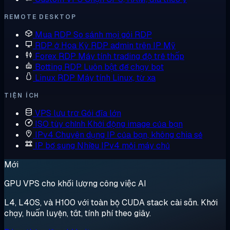
REMOTE DESKTOP
Mua RDP
So sánh mọi gói RDP
RDP ở Hoa Kỳ
RDP admin trên IP Mỹ
Forex RDP
Máy tính trading độ trễ thấp
Botting RDP
Luôn bật để chạy bot
Linux RDP
Máy tính Linux, từ xa
TIỆN ÍCH
VPS lưu trữ
Gói đĩa lớn
ISO tùy chỉnh
Khởi động image của bạn
IPv4 Chuyên dụng
IP của bạn, không chia sẻ
IP bổ sung
Nhiều IPv4 mỗi máy chủ
Mới
GPU VPS cho khối lượng công việc AI
L4, L40S, và H100 với toàn bộ CUDA stack cài sẵn. Khởi
chạy, huấn luyện, tắt, tính phí theo giây.