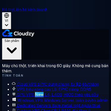
Hỗ trợ
Liên hệ kinh doanh
VI
Sản phẩm
Máy chủ thật, triển khai trong 60 giây. Không mê cung bán
thêm.
TÍNH TOÁN
Cloud VPS
EPYC dùng chung, từ $2,48/tháng
VPS hiệu năng cao
Lõi EPYC riêng, DDR5
GPU VPS
New
L4, L40S, H100 theo yêu cầu
Windows VPS
Windows Server, toàn quyền admin
Dedicated Servers
Bare metal một người thuê
Custom VPS
Chọn CPU, RAM, đĩa theo ý