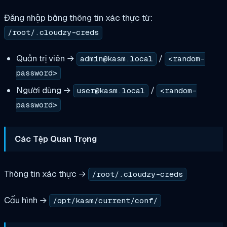
Đăng nhập bằng thông tin xác thực từ:
/root/.cloudzy-creds
Quản trị viên →
/
admin@kasm.local
<random-
password>
Người dùng →
/
user@kasm.local
<random-
password>
Các Tệp Quan Trọng
Thông tin xác thực →
/root/.cloudzy-creds
Cấu hình →
/opt/kasm/current/conf/