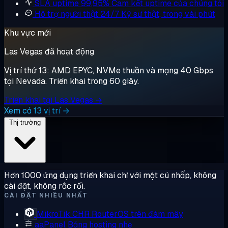
SLA uptime 99,95%
Cam kết uptime của chúng tôi
Hỗ trợ người thật 24/7
Kỹ sư thật, trong vài phút
Khu vực mới
Las Vegas đã hoạt động
Vị trí thứ 13: AMD EPYC, NVMe thuần và mạng 40 Gbps
tại Nevada. Triển khai trong 60 giây.
Triển khai tại Las Vegas →
Xem cả 13 vị trí →
Thị trường
Hơn 1000 ứng dụng triển khai chỉ với một cú nhấp, không
cài đặt, không rắc rối.
CÀI ĐẶT NHIỀU NHẤT
MikroTik CHR
RouterOS trên đám mây
aaPanel
Bảng hosting nhẹ