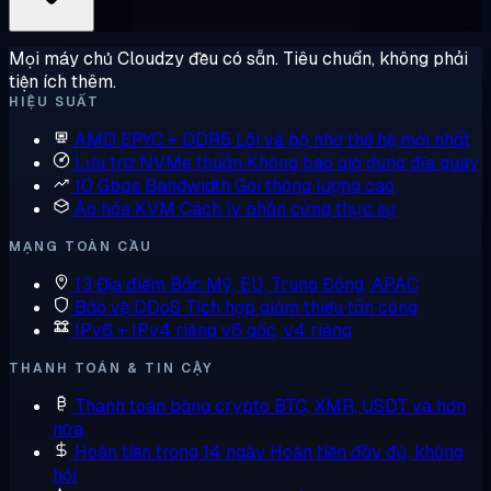
Mọi máy chủ Cloudzy đều có sẵn. Tiêu chuẩn, không phải
tiện ích thêm.
HIỆU SUẤT
AMD EPYC + DDR5
Lõi và bộ nhớ thế hệ mới nhất
Lưu trữ NVMe thuần
Không bao giờ dùng đĩa quay
10 Gbps Bandwidth
Gói thông lượng cao
Ảo hóa KVM
Cách ly phần cứng thực sự
MẠNG TOÀN CẦU
13 Địa điểm
Bắc Mỹ, EU, Trung Đông, APAC
Bảo vệ DDoS
Tích hợp giảm thiểu tấn công
IPv6 + IPv4 riêng
v6 gốc, v4 riêng
THANH TOÁN & TIN CẬY
Thanh toán bằng crypto
BTC, XMR, USDT và hơn
nữa
Hoàn tiền trong 14 ngày
Hoàn tiền đầy đủ, không
hỏi