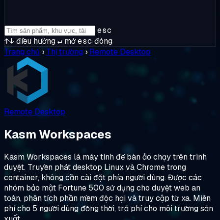
esc
↑↓
điều hướng
↵
mở
esc
đóng
Trang chủ
›
Thị trường
›
Remote Desktop
Remote Desktop
Kasm Workspaces
Kasm Workspaces là máy tính để bàn ảo chạy trên trình
duyệt. Truyền phát desktop Linux và Chrome trong
container, không cần cài đặt phía người dùng. Được các
nhóm bảo mật Fortune 500 sử dụng cho duyệt web an
toàn, phân tích phần mềm độc hại và truy cập từ xa. Miễn
phí cho 5 người dùng đồng thời, trả phí cho môi trường sản
xuất.