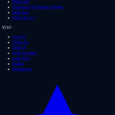
Đánh giá
Chương trình doanh nghiệp
Giáo dục
Nhận hỗ trợ
Vị trí
Hoa Kỳ
Châu Âu
Châu Á
Ams-tơ-đam
Luân Đôn
Dubai
Singapore