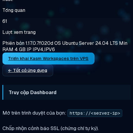
Tổng quan
61
Lượt xem trang
Phiên bản
1.17.0.7f020d
OS
Ubuntu Server 24.04 LTS
Min
RAM
4 GB
IP
IPV4,IPV6
Triển khai Kasm Workspaces trên VPS
← Tất cả ứng dụng
Truy cập Dashboard
Mở trên trình duyệt của bạn:
https://<server-ip>
Chấp nhận cảnh báo SSL (chứng chỉ tự ký).