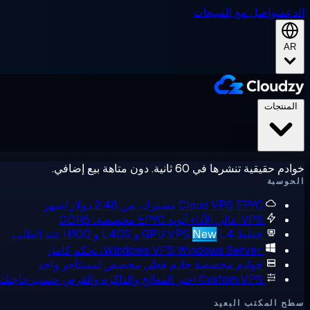
الدعم
تواصل مع المبيعات
AR
المنتجات
خوادم حقيقية تنشرها في 60 ثانية. دون متاهة بيع إضافي.
الحوسبة
EPYC مشترك، من 2.48 دولار/شهر
Cloud VPS
VPS عالي الأداء
أنوية EPYC مخصصة، DDR5
خطط GPU VPS
L4 و L40S و H100 عند الطلب
New
Windows Server، تحكم كامل
Windows VPS
خوادم مخصصة
خادم فعلي مخصص لمستأجر واحد
Custom VPS
اختر المعالج والذاكرة والقرص حسب حاجتك
سطح المكتب البعيد