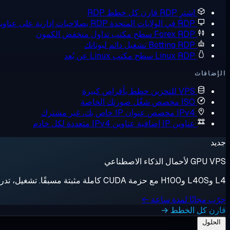
اشترِ RDP
قارن كل خطط RDP
RDP في الولايات المتحدة
RDP بصلاحيات إدارية على عناوين IP أمريكية
Forex RDP
سطح مكتب تداول منخفض الكمون
Botting RDP
تشغيل دائم لبوتاتك
Linux RDP
سطح مكتب Linux عن بُعد
الإضافات
VPS للتخزين
خطط بأقراص كبيرة
ISO مخصص
شغّل صورتك الخاصة
IPv4 مخصص
عنوان IP خاص بك، غير مشترك
عناوين IP إضافية
عناوين IPv4 متعددة لكل خادم
جديد
GPU VPS لأحمال الذكاء الاصطناعي
L4 وL40S وH100 مع حزمة CUDA كاملة مثبتة مسبقًا. تشغيل، تدريب، إيقاف، فوترة بالثانية.
جرّب مجانًا لمدة ساعة ←
قارن كل الخطط →
الحلول