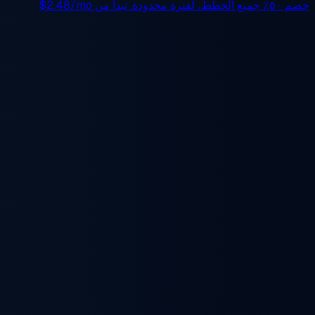
خصم ٥٠٪
جميع الخطط، لفترة محدودة. تبدأ من
$2.48/mo