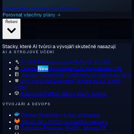
Vyzkoušejte zdarma na 1 hodinu →
Porovnat všechny plány →
Řešení
Stacky, které AI tvůrci a vývojáři skutečně nasazují.
AI A STROJOVÉ UČENÍ
AI VPS
Předinstalovaný PyTorch a CUDA
Ollama
New
Spouštějte LLM na vlastním VPS
Jupyter Notebooks
Notebooky na vašem serveru
GPU pro Deep Learning
Trénujte na L4, L40S,
H100
Anaconda
Python datový stack, hotovo
VÝVOJÁŘI A DEVOPS
Docker
Kontejnery s root přístupem
GitLab
Git + CI/CD na vlastním serveru
Databáze
Postgres, MySQL, MongoDB