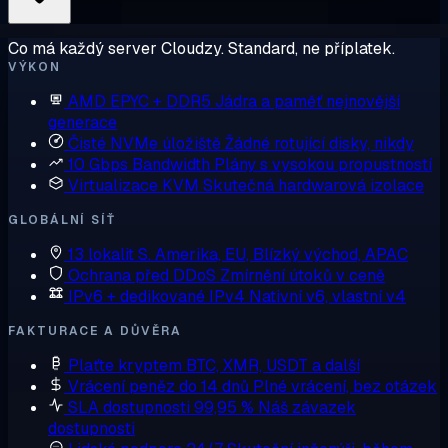
Co má každý server Cloudzy. Standard, ne příplatek.
VÝKON
AMD EPYC + DDR5
Jádra a paměť nejnovější
generace
Čisté NVMe úložiště
Žádné rotující disky, nikdy
10 Gbps Bandwidth
Plány s vysokou propustností
Virtualizace KVM
Skutečná hardwarová izolace
GLOBÁLNÍ SÍŤ
13 lokalit
S. Amerika, EU, Blízký východ, APAC
Ochrana před DDoS
Zmírnění útoků v ceně
IPv6 + dedikované IPv4
Nativní v6, vlastní v4
FAKTURACE A DŮVĚRA
Plaťte kryptem
BTC, XMR, USDT a další
Vrácení peněz do 14 dnů
Plné vrácení, bez otázek
SLA dostupnosti 99,95 %
Náš závazek
dostupnosti