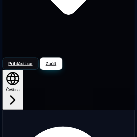
Přihlásit se
Začít
Čeština