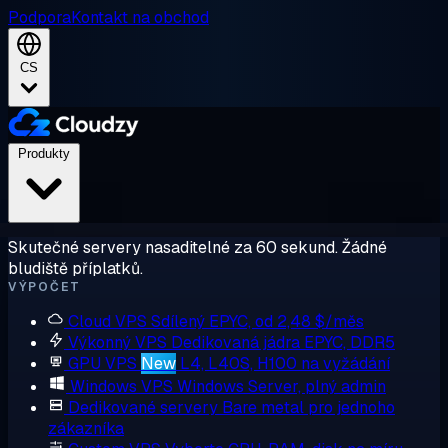
Podpora
Kontakt na obchod
CS
Produkty
Skutečné servery nasaditelné za 60 sekund. Žádné
bludiště příplatků.
VÝPOČET
Cloud VPS
Sdílený EPYC, od 2,48 $/měs
Výkonný VPS
Dedikovaná jádra EPYC, DDR5
GPU VPS
New
L4, L40S, H100 na vyžádání
Windows VPS
Windows Server, plný admin
Dedikované servery
Bare metal pro jednoho
zákazníka