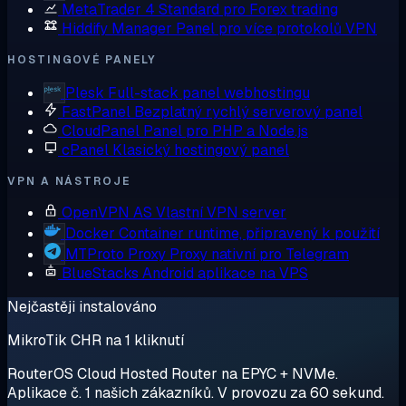
MetaTrader 4
Standard pro Forex trading
Hiddify Manager
Panel pro více protokolů VPN
HOSTINGOVÉ PANELY
Plesk
Full-stack panel webhostingu
FastPanel
Bezplatný rychlý serverový panel
CloudPanel
Panel pro PHP a Node.js
cPanel
Klasický hostingový panel
VPN A NÁSTROJE
OpenVPN AS
Vlastní VPN server
Docker
Container runtime, připravený k použití
MTProto Proxy
Proxy nativní pro Telegram
BlueStacks
Android aplikace na VPS
Nejčastěji instalováno
MikroTik CHR na 1 kliknutí
RouterOS Cloud Hosted Router na EPYC + NVMe.
Aplikace č. 1 našich zákazníků. V provozu za 60 sekund.