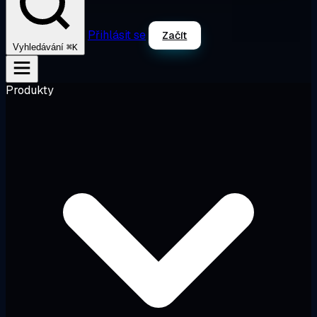
Přihlásit se
Začít
⌘K
Vyhledávání
Produkty