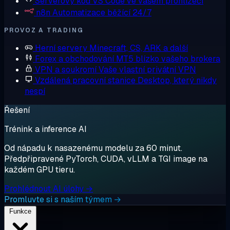
Serverový kód
VS Code ve vašem prohlížeči
n8n
Automatizace běžící 24/7
PROVOZ A TRADING
Herní servery
Minecraft, CS, ARK a další
Forex a obchodování
MT5 blízko vašeho brokera
VPN a soukromí
Vaše vlastní privátní VPN
Vzdálená pracovní stanice
Desktop, který nikdy
nespí
Řešení
Trénink a inference AI
Od nápadu k nasazenému modelu za 60 minut.
Předpřipravené PyTorch, CUDA, vLLM a TGI image na
každém GPU tieru.
Prohlédnout AI úlohy →
Promluvte si s naším týmem →
Funkce