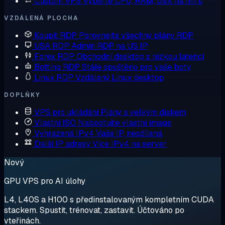
Custom VPS
Vyberte CPU, RAM, disk na míru
VZDÁLENÁ PLOCHA
Koupit RDP
Porovnejte všechny plány RDP
USA RDP
Admin RDP na US IP
Forex RDP
Obchodní desktop s nízkou latencí
Botting RDP
Stále spuštěno pro vaše boty
Linux RDP
Vzdálený Linux desktop
DOPLŇKY
VPS pro ukládání
Plány s velkým diskem
Vlastní ISO
Nabootujte vlastní image
Vyhrazená IPv4
Vaše IP, nesdílená
Další IP adresy
Více IPv4 na server
Nový
GPU VPS pro AI úlohy
L4, L40S a H100 s předinstalovaným kompletním CUDA
stackem. Spustit, trénovat, zastavit. Účtováno po
vteřinách.