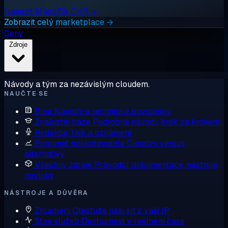
Nasadit MikroTik CHR →
Zobrazit celý marketplace →
Ceny
Zdroje
Návody a tým za nezávislým cloudem.
NAUČTE SE
Blog
Návody a technické poznámky
Znalostní báze
Podrobné návody krok za krokem
Redakce
Tisk a oznámení
Porovnat poskytovatele
Cloudzy versus
alternativy
Všechny zdroje
Průvodci, dokumentace, nástroje,
novinky
NÁSTROJE A DŮVĚRA
Zrcadlení
Otestujte naši síť z vaší IP
Stav služeb
Dostupnost v reálném čase