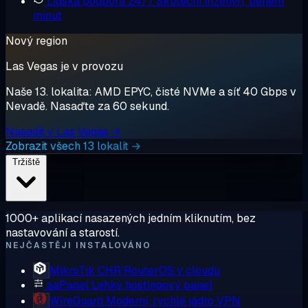
Lidská podpora 24/7
Skuteční inženýři, během
minut
Nový region
Las Vegas je v provozu
Naše 13. lokalita: AMD EPYC, čisté NVMe a síť 40 Gbps v
Nevadě. Nasaďte za 60 sekund.
Nasadit v Las Vegas →
Zobrazit všech 13 lokalit →
Tržiště
1000+ aplikací nasazených jedním kliknutím, bez
nastavování a starostí.
NEJČASTĚJI INSTALOVÁNO
MikroTik CHR
RouterOS v cloudu
aaPanel
Lehký hostingový panel
WireGuard
Moderní, rychlé jádro VPN