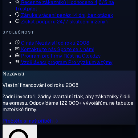
Recenze zákazníků
Hodnoceno 4,6/5 na
Trustpilot
Záruka vrácení peněz
14 dní, bez otázek
Získat podporu
24/7, skuteční inženýři
SPOLEČNOST
O nás
Nezávislí od roku 2008
Kontaktujte nás
Spojte se s námi
Program pro firmy
Růst na Cloudzy
Vzdělávací program
Pro výzkum a týmy
Nezávislí
Vlastní financování od roku 2008
Žádní investoři, žádný kvartální tlak, aby zákazníky šidili
na egressu. Odpovídáme 122 000+ vývojářům, ne tabulce
mateřské firmy.
Přečtěte si náš příběh →