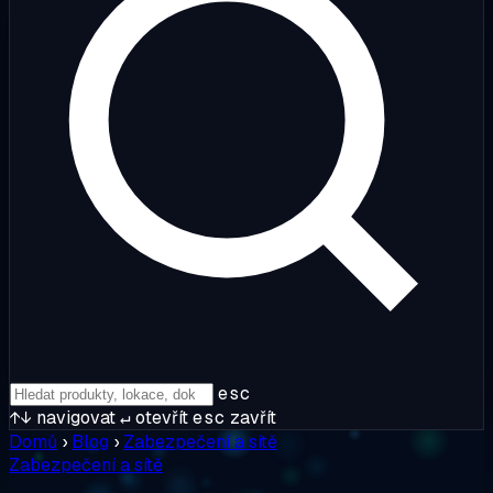
esc
↑↓
navigovat
↵
otevřít
esc
zavřít
Domů
›
Blog
›
Zabezpečení a sítě
Zabezpečení a sítě