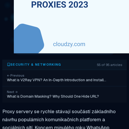
55 of 95 articles
SECURITY & NETWORKING
←
Previous
What is V2Ray VPN? An In-Depth Introduction and Install…
Next
→
What is Domain Masking? Why Should One Hide URL?
Proxy servery se rychle stávají součástí základního
návrhu populárních komunikačních platforem a
sociálních sítí. Koncem minulého roku WhatsApp