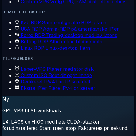
Custom VPS
Vælg CPU, RAM, disk efter behov
REMOTE DESKTOP
Køb RDP
Sammenlign alle RDP-planer
USA RDP
Admin-RDP på amerikanske IP'er
Forex RDP
Trading-desktop med lav latens
Botting RDP
Altid online til dine bots
Linux RDP
Linux-desktop, fjern
TILFØJELSER
Lager-VPS
Planer med stor disk
Custom ISO
Boot dit eget image
Dedikeret IPv4
Din IP, ikke delt
Ekstra IP'er
Flere IPv4 pr. server
Ny
GPU VPS til AI-workloads
L4, L40S og H100 med hele CUDA-stacken
forudinstalleret. Start, træn, stop. Faktureres pr. sekund.