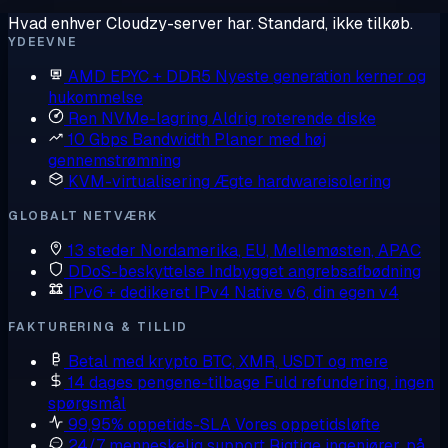
Hvad enhver Cloudzy-server har. Standard, ikke tilkøb.
YDEEVNE
AMD EPYC + DDR5
Nyeste generation kerner og
hukommelse
Ren NVMe-lagring
Aldrig roterende diske
10 Gbps Bandwidth
Planer med høj
gennemstrømning
KVM-virtualisering
Ægte hardwareisolering
GLOBALT NETVÆRK
13 steder
Nordamerika, EU, Mellemøsten, APAC
DDoS-beskyttelse
Indbygget angrebsafbødning
IPv6 + dedikeret IPv4
Native v6, din egen v4
FAKTURERING & TILLID
Betal med krypto
BTC, XMR, USDT og mere
14 dages pengene-tilbage
Fuld refundering, ingen
spørgsmål
99,95% oppetids-SLA
Vores oppetidsløfte
24/7 menneskelig support
Rigtige ingeniører, på