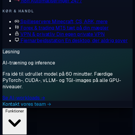
n8n
Automatiseringer 24/7
KØR & HANDL
Spilleservere
Minecraft, CS, ARK, mere
Forex & trading
MT5 tæt på din mægler
VPN & privatliv
Din egen private VPN
Fjernarbejdsstation
En desktop, der aldrig sover
Løsning
AI-træning og inference
Fra idé til udrullet model på 60 minutter. Færdige
PyTorch-, CUDA-, vLLM- og TGI-images på alle GPU-
niveauer.
Se AI-workloads →
Kontakt vores team →
Funktioner