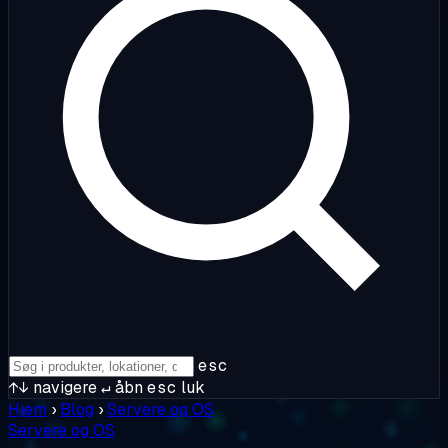
esc
↑↓
navigere
↵
åbn
esc
luk
Hjem
›
Blog
›
Servere og OS
Servere og OS