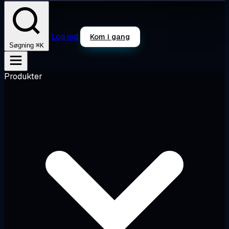
Log ind
Kom i gang
⌘K
Søgning
Produkter