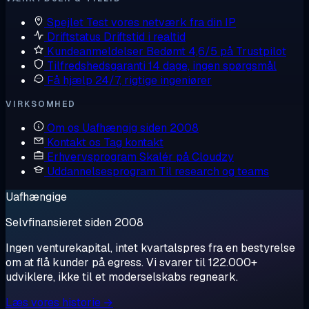
Spejlet
Test vores netværk fra din IP
Driftstatus
Driftstid i realtid
Kundeanmeldelser
Bedømt 4,6/5 på Trustpilot
Tilfredshedsgaranti
14 dage, ingen spørgsmål
Få hjælp
24/7, rigtige ingeniører
VIRKSOMHED
Om os
Uafhængig siden 2008
Kontakt os
Tag kontakt
Erhvervsprogram
Skalér på Cloudzy
Uddannelsesprogram
Til research og teams
Uafhængige
Selvfinansieret siden 2008
Ingen venturekapital, intet kvartalspres fra en bestyrelse
om at flå kunder på egress. Vi svarer til 122.000+
udviklere, ikke til et moderselskabs regneark.
Læs vores historie →