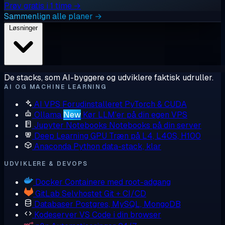
Prøv gratis i 1 time →
Sammenlign alle planer →
Løsninger
De stacks, som AI-byggere og udviklere faktisk udruller.
AI OG MACHINE LEARNING
AI VPS
Forudinstalleret PyTorch & CUDA
Ollama
New
Kør LLM'er på din egen VPS
Jupyter Notebooks
Notebooks på din server
Deep Learning GPU
Træn på L4, L40S, H100
Anaconda
Python data-stack, klar
UDVIKLERE & DEVOPS
Docker
Containere med root-adgang
GitLab
Selvhostet Git + CI/CD
Databaser
Postgres, MySQL, MongoDB
Kodeserver
VS Code i din browser