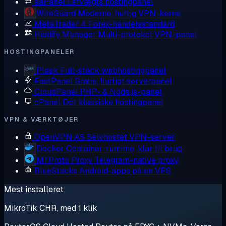
aaPanel
Letvægts hostingpanel
WireGuard
Moderne, hurtig VPN-kerne
MetaTrader 4
Forex-handelsstandard
Hiddify Manager
Multi-protokol VPN-panel
HOSTINGPANELER
Plesk
Full-stack webhostingpanel
FastPanel
Gratis, hurtigt serverpanel
CloudPanel
PHP- & Node.js-panel
cPanel
Det klassiske hostingpanel
VPN & VÆRKTØJER
OpenVPN AS
Selvhostet VPN-server
Docker
Container-runtime, klar til brug
MTProto Proxy
Telegram-native proxy
BlueStacks
Android-apps på en VPS
Mest installeret
MikroTik CHR, med 1 klik