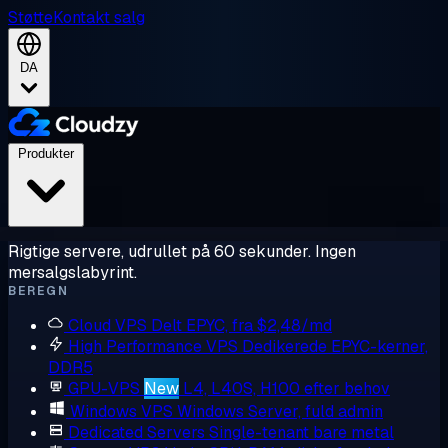
Støtte
Kontakt salg
DA
Produkter
Rigtige servere, udrullet på 60 sekunder. Ingen
mersalgslabyrint.
BEREGN
Cloud VPS
Delt EPYC, fra $2,48/md
High Performance VPS
Dedikerede EPYC-kerner,
DDR5
GPU-VPS
New
L4, L40S, H100 efter behov
Windows VPS
Windows Server, fuld admin
Dedicated Servers
Single-tenant bare metal