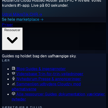
RouterOS Cloud Hosted Router på EPYC + NVMe. Vores
kunders #1-app. Live på 60 sekunder.
Udrul MikroTik CHR →
Se hele marketplace →
Priser
Ressourcer
Guides og holdet bag den uafhængige sky.
LÆR
Blog
Guides & ingeniørnoter
Vidensbase
Trin-for-trin-vejledninger
Nyhedsrum
Presse & annonceringer
Sammenlign udbydere
Cloudzy mod
alternativerne
Alle ressourcer
Guides, dokumentation, værktøjer,
nyheder
VÆRKTØJER & TILLID