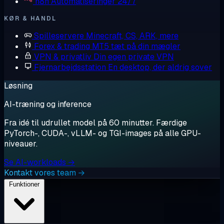
n8n
Automatiseringer 24/7
KØR & HANDL
Spilleservere
Minecraft, CS, ARK, mere
Forex & trading
MT5 tæt på din mægler
VPN & privatliv
Din egen private VPN
Fjernarbejdsstation
En desktop, der aldrig sover
Løsning
AI-træning og inference
Fra idé til udrullet model på 60 minutter. Færdige
PyTorch-, CUDA-, vLLM- og TGI-images på alle GPU-
niveauer.
Se AI-workloads →
Kontakt vores team →
Funktioner