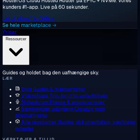
RouterOS Cloud Hosted Router på EPYC + NVMe. Vores
kunders #1-app. Live på 60 sekunder.
Udrul MikroTik CHR →
Se hele marketplace →
Priser
Ressourcer
Guides og holdet bag den uafhængige sky.
LÆR
Blog
Guides & ingeniørnoter
Vidensbase
Trin-for-trin-vejledninger
Nyhedsrum
Presse & annonceringer
Sammenlign udbydere
Cloudzy mod
alternativerne
Alle ressourcer
Guides, dokumentation, værktøjer,
nyheder
VÆRKTØJER & TILLID