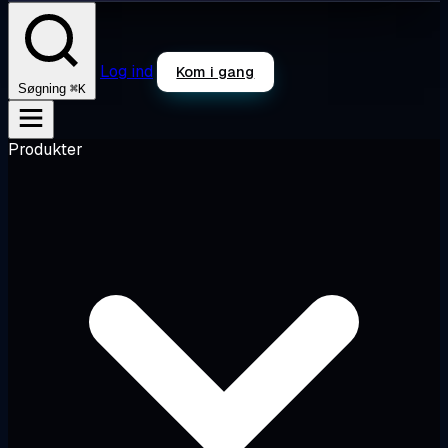
Log ind
Kom i gang
⌘K
Søgning
Produkter