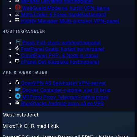
aaPanel
Letvægts hostingpanel
WireGuard
Moderne, hurtig VPN-kerne
MetaTrader 4
Forex-handelsstandard
Hiddify Manager
Multi-protokol VPN-panel
HOSTINGPANELER
Plesk
Full-stack webhostingpanel
FastPanel
Gratis, hurtigt serverpanel
CloudPanel
PHP- & Node.js-panel
cPanel
Det klassiske hostingpanel
VPN & VÆRKTØJER
OpenVPN AS
Selvhostet VPN-server
Docker
Container-runtime, klar til brug
MTProto Proxy
Telegram-native proxy
BlueStacks
Android-apps på en VPS
Mest installeret
MikroTik CHR, med 1 klik