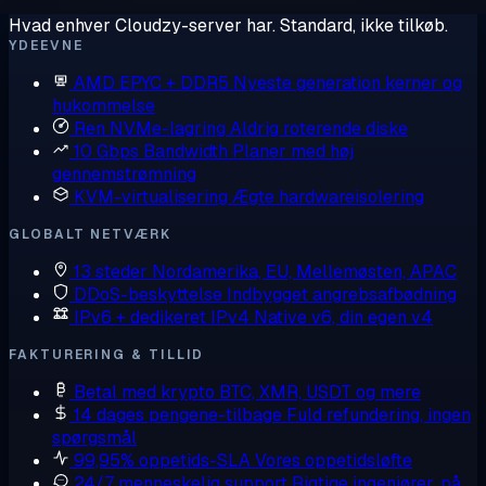
Hvad enhver Cloudzy-server har. Standard, ikke tilkøb.
YDEEVNE
AMD EPYC + DDR5
Nyeste generation kerner og
hukommelse
Ren NVMe-lagring
Aldrig roterende diske
10 Gbps Bandwidth
Planer med høj
gennemstrømning
KVM-virtualisering
Ægte hardwareisolering
GLOBALT NETVÆRK
13 steder
Nordamerika, EU, Mellemøsten, APAC
DDoS-beskyttelse
Indbygget angrebsafbødning
IPv6 + dedikeret IPv4
Native v6, din egen v4
FAKTURERING & TILLID
Betal med krypto
BTC, XMR, USDT og mere
14 dages pengene-tilbage
Fuld refundering, ingen
spørgsmål
99,95% oppetids-SLA
Vores oppetidsløfte
24/7 menneskelig support
Rigtige ingeniører, på