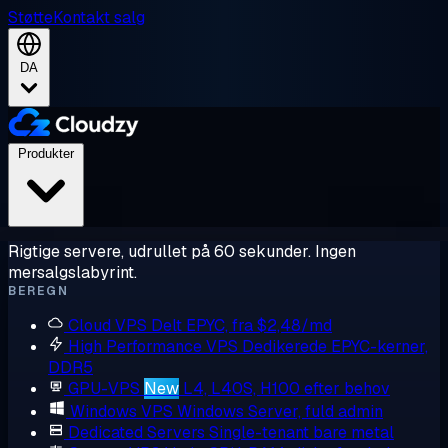
Støtte
Kontakt salg
DA
Produkter
Rigtige servere, udrullet på 60 sekunder. Ingen
mersalgslabyrint.
BEREGN
Cloud VPS
Delt EPYC, fra $2,48/md
High Performance VPS
Dedikerede EPYC-kerner,
DDR5
GPU-VPS
New
L4, L40S, H100 efter behov
Windows VPS
Windows Server, fuld admin
Dedicated Servers
Single-tenant bare metal