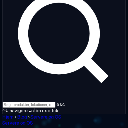
esc
↑↓
navigere
↵
åbn
esc
luk
Hjem
›
Blog
›
Servere og OS
Servere og OS