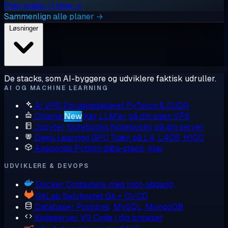
Prøv gratis i 1 time →
Sammenlign alle planer →
Løsninger
De stacks, som AI-byggere og udviklere faktisk udruller.
AI OG MACHINE LEARNING
AI VPS
Forudinstalleret PyTorch & CUDA
Ollama
New
Kør LLM'er på din egen VPS
Jupyter Notebooks
Notebooks på din server
Deep Learning GPU
Træn på L4, L40S, H100
Anaconda
Python data-stack, klar
UDVIKLERE & DEVOPS
Docker
Containere med root-adgang
GitLab
Selvhostet Git + CI/CD
Databaser
Postgres, MySQL, MongoDB
Kodeserver
VS Code i din browser