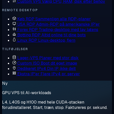
Custom VPS
Vælg CPU, RAM, disk efter behov
REMOTE DESKTOP
Køb RDP
Sammenlign alle RDP-planer
USA RDP
Admin-RDP på amerikanske IP'er
Forex RDP
Trading-desktop med lav latens
Botting RDP
Altid online til dine bots
Linux RDP
Linux-desktop, fjern
TILFØJELSER
Lager-VPS
Planer med stor disk
Custom ISO
Boot dit eget image
Dedikeret IPv4
Din IP, ikke delt
Ekstra IP'er
Flere IPv4 pr. server
Ny
GPU VPS til AI-workloads
L4, L40S og H100 med hele CUDA-stacken
forudinstalleret. Start, træn, stop. Faktureres pr. sekund.