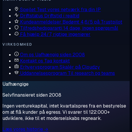
Spejlet
Test vores netværk fra din IP
Driftstatus
Driftstid i realtid
Kundeanmeldelser
Bedømt 4,6/5 på Trustpilot
Tilfredshedsgaranti
14 dage, ingen spørgsmål
Få hjælp
24/7, rigtige ingeniører
VIRKSOMHED
Om os
Uafhængig siden 2008
Kontakt os
Tag kontakt
Erhvervsprogram
Skalér på Cloudzy
Uddannelsesprogram
Til research og teams
Uafhængige
Selvfinansieret siden 2008
Ingen venturekapital, intet kvartalspres fra en bestyrelse
om at flå kunder på egress. Vi svarer til 122.000+
udviklere, ikke til et moderselskabs regneark.
Læs vores historie →