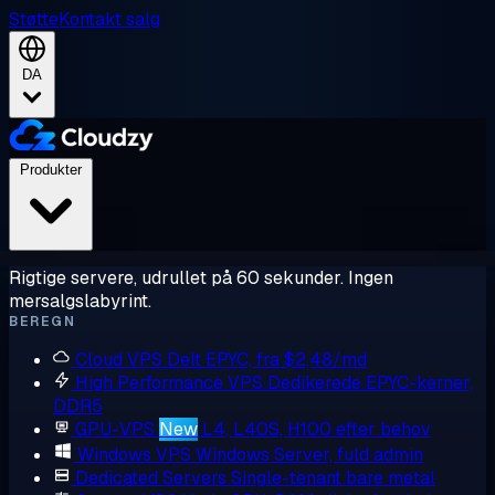
Støtte
Kontakt salg
DA
Produkter
Rigtige servere, udrullet på 60 sekunder. Ingen
mersalgslabyrint.
BEREGN
Cloud VPS
Delt EPYC, fra $2,48/md
High Performance VPS
Dedikerede EPYC-kerner,
DDR5
GPU-VPS
New
L4, L40S, H100 efter behov
Windows VPS
Windows Server, fuld admin
Dedicated Servers
Single-tenant bare metal