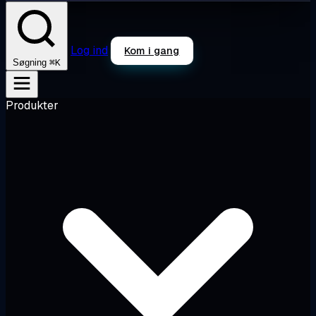
Log ind
Kom i gang
⌘K
Søgning
Produkter