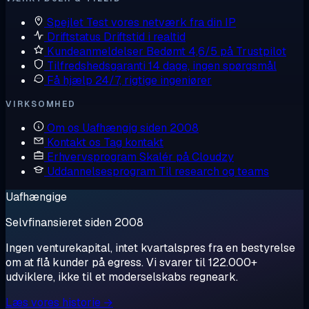
Spejlet
Test vores netværk fra din IP
Driftstatus
Driftstid i realtid
Kundeanmeldelser
Bedømt 4,6/5 på Trustpilot
Tilfredshedsgaranti
14 dage, ingen spørgsmål
Få hjælp
24/7, rigtige ingeniører
VIRKSOMHED
Om os
Uafhængig siden 2008
Kontakt os
Tag kontakt
Erhvervsprogram
Skalér på Cloudzy
Uddannelsesprogram
Til research og teams
Uafhængige
Selvfinansieret siden 2008
Ingen venturekapital, intet kvartalspres fra en bestyrelse
om at flå kunder på egress. Vi svarer til 122.000+
udviklere, ikke til et moderselskabs regneark.
Læs vores historie →