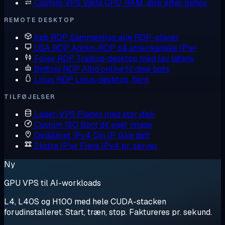
Custom VPS
Vælg CPU, RAM, disk efter behov
REMOTE DESKTOP
Køb RDP
Sammenlign alle RDP-planer
USA RDP
Admin-RDP på amerikanske IP'er
Forex RDP
Trading-desktop med lav latens
Botting RDP
Altid online til dine bots
Linux RDP
Linux-desktop, fjern
TILFØJELSER
Lager-VPS
Planer med stor disk
Custom ISO
Boot dit eget image
Dedikeret IPv4
Din IP, ikke delt
Ekstra IP'er
Flere IPv4 pr. server
Ny
GPU VPS til AI-workloads
L4, L40S og H100 med hele CUDA-stacken
forudinstalleret. Start, træn, stop. Faktureres pr. sekund.