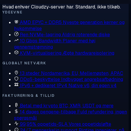
Hvad enhver Cloudzy-server har. Standard, ikke tilkøb.
YDEEVNE
AMD EPYC + DDR5
Nyeste generation kerner og
hukommelse
Ren NVMe-lagring
Aldrig roterende diske
10 Gbps Bandwidth
Planer med høj
gennemstrømning
KVM-virtualisering
Ægte hardwareisolering
GLOBALT NETVÆRK
13 steder
Nordamerika, EU, Mellemøsten, APAC
DDoS-beskyttelse
Indbygget angrebsafbødning
IPv6 + dedikeret IPv4
Native v6, din egen v4
FAKTURERING & TILLID
Betal med krypto
BTC, XMR, USDT og mere
14 dages pengene-tilbage
Fuld refundering, ingen
spørgsmål
99,95% oppetids-SLA
Vores oppetidsløfte
24/7 menneskelig support
Rigtige ingeniører, på