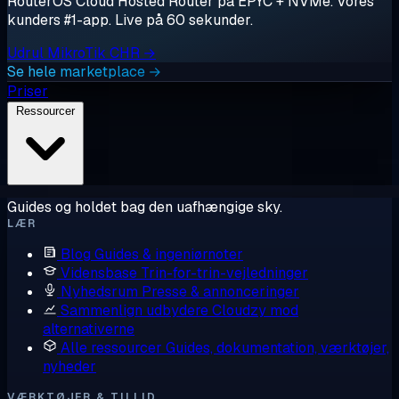
RouterOS Cloud Hosted Router på EPYC + NVMe. Vores
kunders #1-app. Live på 60 sekunder.
Udrul MikroTik CHR →
Se hele marketplace →
Priser
Ressourcer
Guides og holdet bag den uafhængige sky.
LÆR
Blog
Guides & ingeniørnoter
Vidensbase
Trin-for-trin-vejledninger
Nyhedsrum
Presse & annonceringer
Sammenlign udbydere
Cloudzy mod
alternativerne
Alle ressourcer
Guides, dokumentation, værktøjer,
nyheder
VÆRKTØJER & TILLID