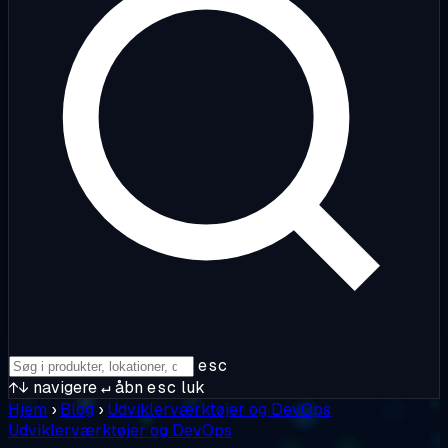
esc
↑↓
navigere
↵
åbn
esc
luk
Hjem
›
Blog
›
Udviklerværktøjer og DevOps
Udviklerværktøjer og DevOps