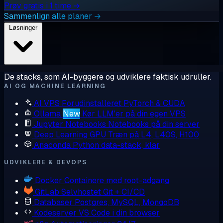
Prøv gratis i 1 time →
Sammenlign alle planer →
Løsninger
De stacks, som AI-byggere og udviklere faktisk udruller.
AI OG MACHINE LEARNING
AI VPS
Forudinstalleret PyTorch & CUDA
Ollama
New
Kør LLM'er på din egen VPS
Jupyter Notebooks
Notebooks på din server
Deep Learning GPU
Træn på L4, L40S, H100
Anaconda
Python data-stack, klar
UDVIKLERE & DEVOPS
Docker
Containere med root-adgang
GitLab
Selvhostet Git + CI/CD
Databaser
Postgres, MySQL, MongoDB
Kodeserver
VS Code i din browser