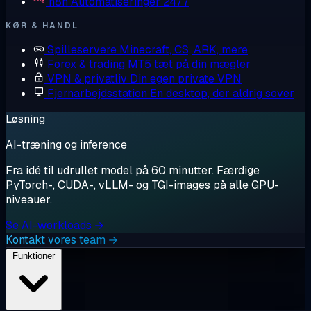
n8n
Automatiseringer 24/7
KØR & HANDL
Spilleservere
Minecraft, CS, ARK, mere
Forex & trading
MT5 tæt på din mægler
VPN & privatliv
Din egen private VPN
Fjernarbejdsstation
En desktop, der aldrig sover
Løsning
AI-træning og inference
Fra idé til udrullet model på 60 minutter. Færdige
PyTorch-, CUDA-, vLLM- og TGI-images på alle GPU-
niveauer.
Se AI-workloads →
Kontakt vores team →
Funktioner