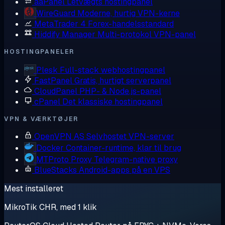
aaPanel
Letvægts hostingpanel
WireGuard
Moderne, hurtig VPN-kerne
MetaTrader 4
Forex-handelsstandard
Hiddify Manager
Multi-protokol VPN-panel
HOSTINGPANELER
Plesk
Full-stack webhostingpanel
FastPanel
Gratis, hurtigt serverpanel
CloudPanel
PHP- & Node.js-panel
cPanel
Det klassiske hostingpanel
VPN & VÆRKTØJER
OpenVPN AS
Selvhostet VPN-server
Docker
Container-runtime, klar til brug
MTProto Proxy
Telegram-native proxy
BlueStacks
Android-apps på en VPS
Mest installeret
MikroTik CHR, med 1 klik