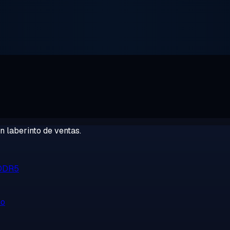
 laberinto de ventas.
 DDR5
no