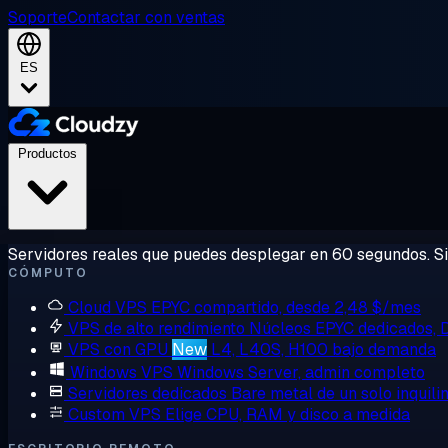
Soporte
Contactar con ventas
ES
Productos
Servidores reales que puedes desplegar en 60 segundos. Sin
CÓMPUTO
Cloud VPS
EPYC compartido, desde 2,48 $/mes
VPS de alto rendimiento
Núcleos EPYC dedicados,
VPS con GPU
New
L4, L40S, H100 bajo demanda
Windows VPS
Windows Server, admin completo
Servidores dedicados
Bare metal de un solo inquili
Custom VPS
Elige CPU, RAM y disco a medida