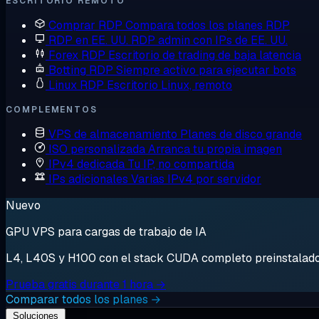
ESCRITORIO REMOTO
Comprar RDP
Compara todos los planes RDP
RDP en EE. UU.
RDP admin con IPs de EE. UU.
Forex RDP
Escritorio de trading de baja latencia
Botting RDP
Siempre activo para ejecutar bots
Linux RDP
Escritorio Linux, remoto
COMPLEMENTOS
VPS de almacenamiento
Planes de disco grande
ISO personalizada
Arranca tu propia imagen
IPv4 dedicada
Tu IP, no compartida
IPs adicionales
Varias IPv4 por servidor
Nuevo
GPU VPS para cargas de trabajo de IA
L4, L40S y H100 con el stack CUDA completo preinstalado. 
Prueba gratis durante 1 hora →
Comparar todos los planes →
Soluciones