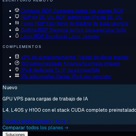
ESCRITORIO REMOTO
Comprar RDP
Compara todos los planes RDP
RDP en EE. UU.
RDP admin con IPs de EE. UU.
Forex RDP
Escritorio de trading de baja latencia
Botting RDP
Siempre activo para ejecutar bots
Linux RDP
Escritorio Linux, remoto
COMPLEMENTOS
VPS de almacenamiento
Planes de disco grande
ISO personalizada
Arranca tu propia imagen
IPv4 dedicada
Tu IP, no compartida
IPs adicionales
Varias IPv4 por servidor
Nuevo
GPU VPS para cargas de trabajo de IA
L4, L40S y H100 con el stack CUDA completo preinstalado. 
Prueba gratis durante 1 hora →
Comparar todos los planes →
Soluciones