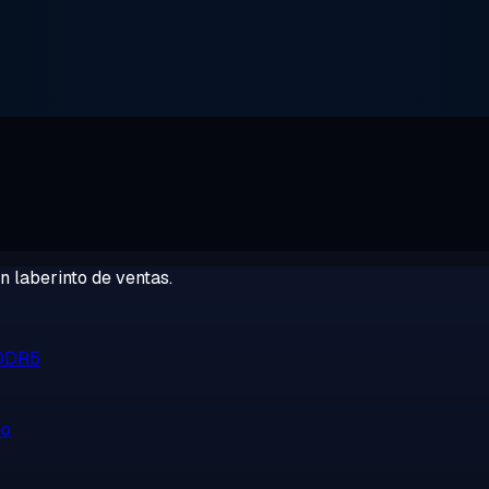
 laberinto de ventas.
 DDR5
no