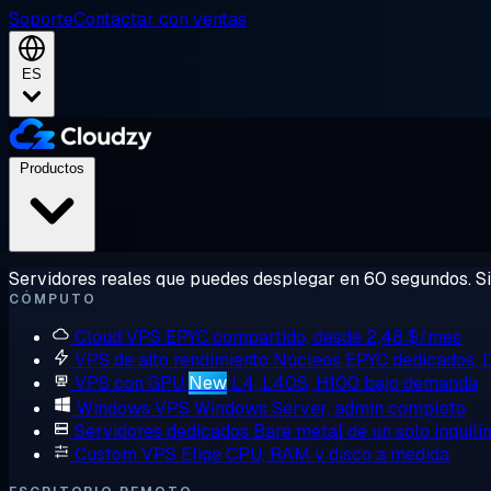
Soporte
Contactar con ventas
ES
Productos
Servidores reales que puedes desplegar en 60 segundos. Sin
CÓMPUTO
Cloud VPS
EPYC compartido, desde 2,48 $/mes
VPS de alto rendimiento
Núcleos EPYC dedicados,
VPS con GPU
New
L4, L40S, H100 bajo demanda
Windows VPS
Windows Server, admin completo
Servidores dedicados
Bare metal de un solo inquili
Custom VPS
Elige CPU, RAM y disco a medida