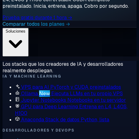
preinstalado. Inicia, entrena, apaga. Cobro por segundo.
Prueba gratis durante 1 hora →
Comparar todos los planes →
Soluciones
Los stacks que los creadores de IA y desarrolladores
realmente despliegan.
IA Y MACHINE LEARNING
VPS para AI
PyTorch y CUDA preinstalados
Ollama
New
Ejecuta LLMs en tu propio VPS
Jupyter Notebooks
Notebooks en tu servidor
GPU para Deep Learning
Entrena en L4, L40S,
H100
Anaconda
Stack de datos Python, lista
DESARROLLADORES Y DEVOPS