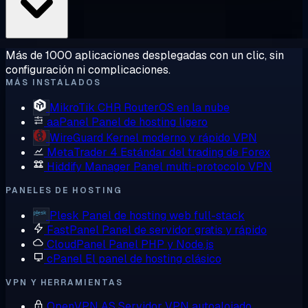
Más de 1000 aplicaciones desplegadas con un clic, sin
configuración ni complicaciones.
MÁS INSTALADOS
MikroTik CHR
RouterOS en la nube
aaPanel
Panel de hosting ligero
WireGuard
Kernel moderno y rápido VPN
MetaTrader 4
Estándar del trading de Forex
Hiddify Manager
Panel multi-protocolo VPN
PANELES DE HOSTING
Plesk
Panel de hosting web full-stack
FastPanel
Panel de servidor gratis y rápido
CloudPanel
Panel PHP y Node.js
cPanel
El panel de hosting clásico
VPN Y HERRAMIENTAS
OpenVPN AS
Servidor VPN autoalojado