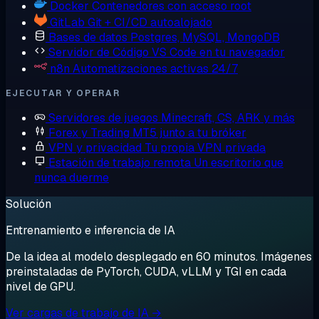
Docker
Contenedores con acceso root
GitLab
Git + CI/CD autoalojado
Bases de datos
Postgres, MySQL, MongoDB
Servidor de Código
VS Code en tu navegador
n8n
Automatizaciones activas 24/7
EJECUTAR Y OPERAR
Servidores de juegos
Minecraft, CS, ARK y más
Forex y Trading
MT5 junto a tu bróker
VPN y privacidad
Tu propia VPN privada
Estación de trabajo remota
Un escritorio que
nunca duerme
Solución
Entrenamiento e inferencia de IA
De la idea al modelo desplegado en 60 minutos. Imágenes
preinstaladas de PyTorch, CUDA, vLLM y TGI en cada
nivel de GPU.
Ver cargas de trabajo de IA →