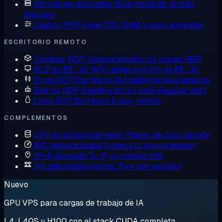
Servidores dedicados
Bare metal de un solo
inquilino
Custom VPS
Elige CPU, RAM y disco a medida
ESCRITORIO REMOTO
Comprar RDP
Compara todos los planes RDP
RDP en EE. UU.
RDP admin con IPs de EE. UU.
Forex RDP
Escritorio de trading de baja latencia
Botting RDP
Siempre activo para ejecutar bots
Linux RDP
Escritorio Linux, remoto
COMPLEMENTOS
VPS de almacenamiento
Planes de disco grande
ISO personalizada
Arranca tu propia imagen
IPv4 dedicada
Tu IP, no compartida
IPs adicionales
Varias IPv4 por servidor
Nuevo
GPU VPS para cargas de trabajo de IA
L4, L40S y H100 con el stack CUDA completo