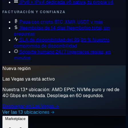
IPv6 + IPv4 dedicada
v6 nativa, tu propia v4
FACTURACIÓN Y CONFIANZA
Paga con cripto
BTC, XMR, USDT y más
Reembolso de 14 días
Reembolso total, sin
preguntas
SLA de disponibilidad del 99,95 %
Nuestro
compromiso de disponibilidad
Soporte humano 24/7
Ingenieros reales, en
minutos
Nueva región
Las Vegas ya está activo
Nuestra 13.ª ubicación: AMD EPYC, NVMe puro y red de
40 Gbps en Nevada. Despliega en 60 segundos.
Desplegar en Las Vegas →
Ver las 13 ubicaciones →
Marketplace