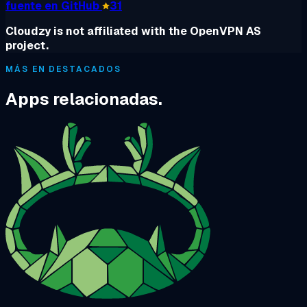
fuente en GitHub
31
Cloudzy is not affiliated with the OpenVPN AS
project.
MÁS EN DESTACADOS
Apps relacionadas.