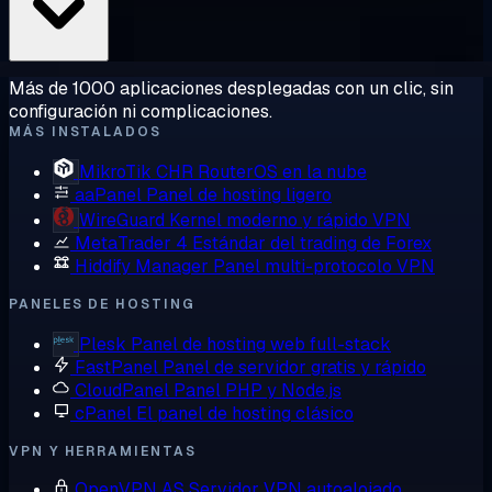
Más de 1000 aplicaciones desplegadas con un clic, sin
configuración ni complicaciones.
MÁS INSTALADOS
MikroTik CHR
RouterOS en la nube
aaPanel
Panel de hosting ligero
WireGuard
Kernel moderno y rápido VPN
MetaTrader 4
Estándar del trading de Forex
Hiddify Manager
Panel multi-protocolo VPN
PANELES DE HOSTING
Plesk
Panel de hosting web full-stack
FastPanel
Panel de servidor gratis y rápido
CloudPanel
Panel PHP y Node.js
cPanel
El panel de hosting clásico
VPN Y HERRAMIENTAS
OpenVPN AS
Servidor VPN autoalojado