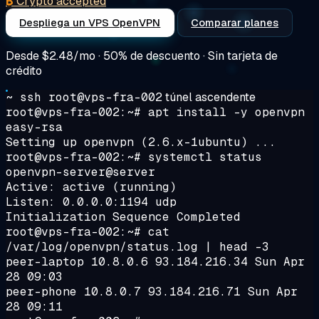
₿
Crypto accepted
Despliega un VPS OpenVPN
Comparar planes
Desde
$2.48/mo
· 50% de descuento · Sin tarjeta de
crédito
~ ssh root@vps-fra-002
túnel ascendente
root@vps-fra-002:~#
apt install -y openvpn
easy-rsa
Setting up openvpn (2.6.x-1ubuntu) ...
root@vps-fra-002:~#
systemctl status
openvpn-server@server
Active:
active (running)
Listen: 0.0.0.0:1194 udp
Initialization Sequence Completed
root@vps-fra-002:~#
cat
/var/log/openvpn/status.log | head -3
peer-laptop 10.8.0.6 93.184.216.34 Sun Apr
28 09:03
peer-phone 10.8.0.7 93.184.216.71 Sun Apr
28 09:11