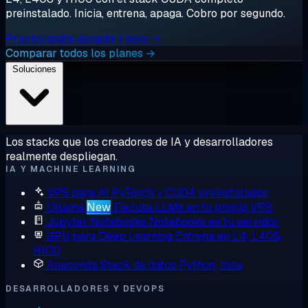
preinstalado. Inicia, entrena, apaga. Cobro por segundo.
Prueba gratis durante 1 hora →
Comparar todos los planes →
Soluciones
Los stacks que los creadores de IA y desarrolladores
realmente despliegan.
IA Y MACHINE LEARNING
VPS para AI
PyTorch y CUDA preinstalados
Ollama
New
Ejecuta LLMs en tu propio VPS
Jupyter Notebooks
Notebooks en tu servidor
GPU para Deep Learning
Entrena en L4, L40S,
H100
Anaconda
Stack de datos Python, lista
DESARROLLADORES Y DEVOPS