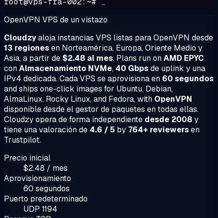
root@vps-fra-002:~#
_
OpenVPN VPS de un vistazo
Cloudzy
aloja instancias VPS listas para OpenVPN desde
13 regiones
en Norteamérica, Europa, Oriente Medio y
Asia, a partir de
$2.48 al mes
. Plans run on
AMD EPYC
con
Almacenamiento NVMe
,
40 Gbps
de uplink y una
IPv4 dedicada. Cada VPS se aprovisiona en
60 segundos
and ships one-click images for Ubuntu, Debian,
AlmaLinux, Rocky Linux, and Fedora, with
OpenVPN
disponible desde el gestor de paquetes en todas ellas.
Cloudzy opera de forma independiente
desde 2008
y
tiene una valoración de
4.6 / 5
by
764+ reviewers
en
Trustpilot.
Precio inicial
$2.48 / mes
Aprovisionamiento
60 segundos
Puerto predeterminado
UDP 1194