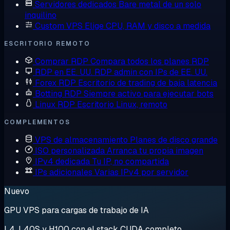
Servidores dedicados
Bare metal de un solo
inquilino
Custom VPS
Elige CPU, RAM y disco a medida
ESCRITORIO REMOTO
Comprar RDP
Compara todos los planes RDP
RDP en EE. UU.
RDP admin con IPs de EE. UU.
Forex RDP
Escritorio de trading de baja latencia
Botting RDP
Siempre activo para ejecutar bots
Linux RDP
Escritorio Linux, remoto
COMPLEMENTOS
VPS de almacenamiento
Planes de disco grande
ISO personalizada
Arranca tu propia imagen
IPv4 dedicada
Tu IP, no compartida
IPs adicionales
Varias IPv4 por servidor
Nuevo
GPU VPS para cargas de trabajo de IA
L4, L40S y H100 con el stack CUDA completo