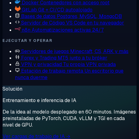
Docker
Contenedores con acceso root
GitLab
Git + CI/CD autoalojado
Bases de datos
Postgres, MySQL, MongoDB
Servidor de Código
VS Code en tu navegador
n8n
Automatizaciones activas 24/7
EJECUTAR Y OPERAR
Servidores de juegos
Minecraft, CS, ARK y más
Forex y Trading
MT5 junto a tu bróker
VPN y privacidad
Tu propia VPN privada
Estación de trabajo remota
Un escritorio que
nunca duerme
Solución
Entrenamiento e inferencia de IA
De la idea al modelo desplegado en 60 minutos. Imágenes
preinstaladas de PyTorch, CUDA, vLLM y TGI en cada
nivel de GPU.
Ver cargas de trabajo de IA →