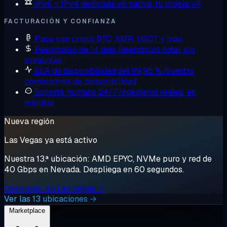
IPv6 + IPv4 dedicada
v6 nativa, tu propia v4
FACTURACIÓN Y CONFIANZA
Paga con cripto
BTC, XMR, USDT y más
Reembolso de 14 días
Reembolso total, sin
preguntas
SLA de disponibilidad del 99,95 %
Nuestro
compromiso de disponibilidad
Soporte humano 24/7
Ingenieros reales, en
minutos
Nueva región
Las Vegas ya está activo
Nuestra 13.ª ubicación: AMD EPYC, NVMe puro y red de
40 Gbps en Nevada. Despliega en 60 segundos.
Desplegar en Las Vegas →
Ver las 13 ubicaciones →
Marketplace