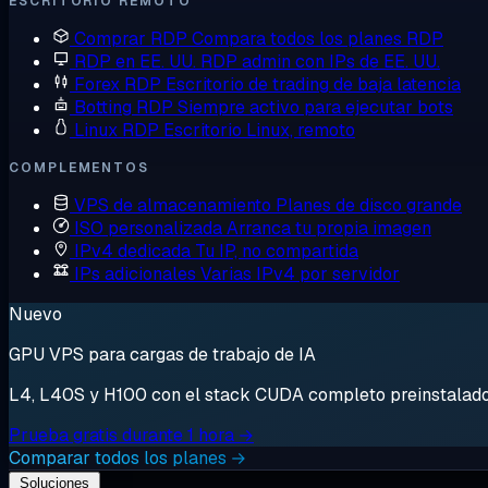
ESCRITORIO REMOTO
Comprar RDP
Compara todos los planes RDP
RDP en EE. UU.
RDP admin con IPs de EE. UU.
Forex RDP
Escritorio de trading de baja latencia
Botting RDP
Siempre activo para ejecutar bots
Linux RDP
Escritorio Linux, remoto
COMPLEMENTOS
VPS de almacenamiento
Planes de disco grande
ISO personalizada
Arranca tu propia imagen
IPv4 dedicada
Tu IP, no compartida
IPs adicionales
Varias IPv4 por servidor
Nuevo
GPU VPS para cargas de trabajo de IA
L4, L40S y H100 con el stack CUDA completo preinstalado. 
Prueba gratis durante 1 hora →
Comparar todos los planes →
Soluciones