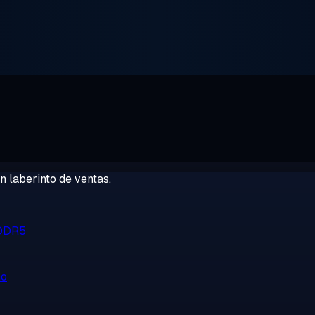
 laberinto de ventas.
 DDR5
no