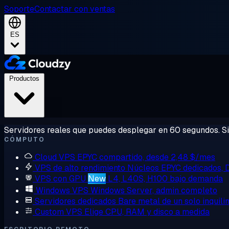
Soporte
Contactar con ventas
ES
Productos
Servidores reales que puedes desplegar en 60 segundos. Sin
CÓMPUTO
Cloud VPS
EPYC compartido, desde 2,48 $/mes
VPS de alto rendimiento
Núcleos EPYC dedicados,
VPS con GPU
New
L4, L40S, H100 bajo demanda
Windows VPS
Windows Server, admin completo
Servidores dedicados
Bare metal de un solo inquili
Custom VPS
Elige CPU, RAM y disco a medida