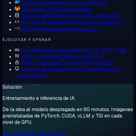
Docker
Contenedores con acceso root
GitLab
Git + CI/CD autoalojado
Bases de datos
Postgres, MySQL, MongoDB
Servidor de Código
VS Code en tu navegador
n8n
Automatizaciones activas 24/7
EJECUTAR Y OPERAR
Servidores de juegos
Minecraft, CS, ARK y más
Forex y Trading
MT5 junto a tu bróker
VPN y privacidad
Tu propia VPN privada
Estación de trabajo remota
Un escritorio que
nunca duerme
Solución
Entrenamiento e inferencia de IA
De la idea al modelo desplegado en 60 minutos. Imágenes
preinstaladas de PyTorch, CUDA, vLLM y TGI en cada
nivel de GPU.
Ver cargas de trabajo de IA →