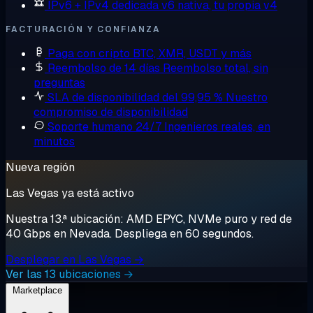
IPv6 + IPv4 dedicada
v6 nativa, tu propia v4
FACTURACIÓN Y CONFIANZA
Paga con cripto
BTC, XMR, USDT y más
Reembolso de 14 días
Reembolso total, sin
preguntas
SLA de disponibilidad del 99,95 %
Nuestro
compromiso de disponibilidad
Soporte humano 24/7
Ingenieros reales, en
minutos
Nueva región
Las Vegas ya está activo
Nuestra 13.ª ubicación: AMD EPYC, NVMe puro y red de
40 Gbps en Nevada. Despliega en 60 segundos.
Desplegar en Las Vegas →
Ver las 13 ubicaciones →
Marketplace