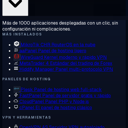
Más de 1000 aplicaciones desplegadas con un clic, sin
configuración ni complicaciones.
MÁS INSTALADOS
MikroTik CHR
RouterOS en la nube
aaPanel
Panel de hosting ligero
WireGuard
Kernel moderno y rápido VPN
MetaTrader 4
Estándar del trading de Forex
Hiddify Manager
Panel multi-protocolo VPN
PANELES DE HOSTING
Plesk
Panel de hosting web full-stack
FastPanel
Panel de servidor gratis y rápido
CloudPanel
Panel PHP y Node.js
cPanel
El panel de hosting clásico
VPN Y HERRAMIENTAS
OpenVPN AS
Servidor VPN autoalojado