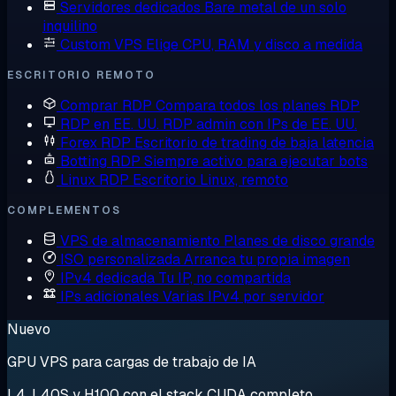
Servidores dedicados
Bare metal de un solo
inquilino
Custom VPS
Elige CPU, RAM y disco a medida
ESCRITORIO REMOTO
Comprar RDP
Compara todos los planes RDP
RDP en EE. UU.
RDP admin con IPs de EE. UU.
Forex RDP
Escritorio de trading de baja latencia
Botting RDP
Siempre activo para ejecutar bots
Linux RDP
Escritorio Linux, remoto
COMPLEMENTOS
VPS de almacenamiento
Planes de disco grande
ISO personalizada
Arranca tu propia imagen
IPv4 dedicada
Tu IP, no compartida
IPs adicionales
Varias IPv4 por servidor
Nuevo
GPU VPS para cargas de trabajo de IA
L4, L40S y H100 con el stack CUDA completo