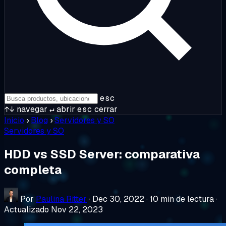
esc
↑↓
navegar
↵
abrir
esc
cerrar
Inicio
›
Blog
›
Servidores y SO
Servidores y SO
HDD vs SSD Server: comparativa
completa
Por
Paulina Ritter
·
Dec 30, 2022
·
10 min de lectura
·
Actualizado Nov 22, 2023