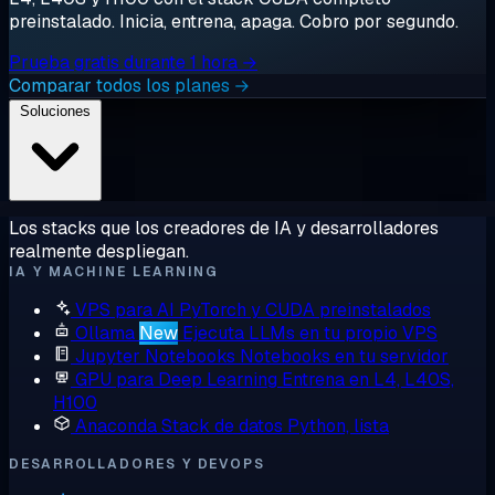
preinstalado. Inicia, entrena, apaga. Cobro por segundo.
Prueba gratis durante 1 hora →
Comparar todos los planes →
Soluciones
Los stacks que los creadores de IA y desarrolladores
realmente despliegan.
IA Y MACHINE LEARNING
VPS para AI
PyTorch y CUDA preinstalados
Ollama
New
Ejecuta LLMs en tu propio VPS
Jupyter Notebooks
Notebooks en tu servidor
GPU para Deep Learning
Entrena en L4, L40S,
H100
Anaconda
Stack de datos Python, lista
DESARROLLADORES Y DEVOPS