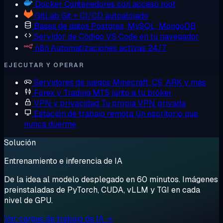
Docker
Contenedores con acceso root
GitLab
Git + CI/CD autoalojado
Bases de datos
Postgres, MySQL, MongoDB
Servidor de Código
VS Code en tu navegador
n8n
Automatizaciones activas 24/7
EJECUTAR Y OPERAR
Servidores de juegos
Minecraft, CS, ARK y más
Forex y Trading
MT5 junto a tu bróker
VPN y privacidad
Tu propia VPN privada
Estación de trabajo remota
Un escritorio que
nunca duerme
Solución
Entrenamiento e inferencia de IA
De la idea al modelo desplegado en 60 minutos. Imágenes
preinstaladas de PyTorch, CUDA, vLLM y TGI en cada
nivel de GPU.
Ver cargas de trabajo de IA →