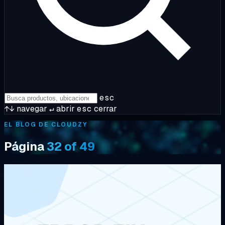
esc
↑↓
navegar
↵
abrir
esc
cerrar
EL BLOG DE CLOUDZY
Página
32 of 49