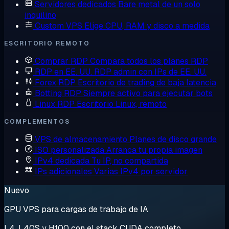
Servidores dedicados
Bare metal de un solo
inquilino
Custom VPS
Elige CPU, RAM y disco a medida
ESCRITORIO REMOTO
Comprar RDP
Compara todos los planes RDP
RDP en EE. UU.
RDP admin con IPs de EE. UU.
Forex RDP
Escritorio de trading de baja latencia
Botting RDP
Siempre activo para ejecutar bots
Linux RDP
Escritorio Linux, remoto
COMPLEMENTOS
VPS de almacenamiento
Planes de disco grande
ISO personalizada
Arranca tu propia imagen
IPv4 dedicada
Tu IP, no compartida
IPs adicionales
Varias IPv4 por servidor
Nuevo
GPU VPS para cargas de trabajo de IA
L4, L40S y H100 con el stack CUDA completo