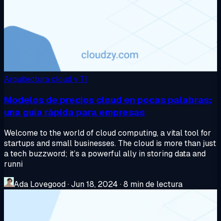
Arquitectura cloud y TI
Modelos de precios cloud en pocas palabras:
una guía rápida para empresas
Welcome to the world of cloud computing, a vital tool for
startups and small businesses. The cloud is more than just
a tech buzzword; it’s a powerful ally in storing data and
runni
Ada Lovegood
·
Jun 18, 2024
·
8 min de lectura