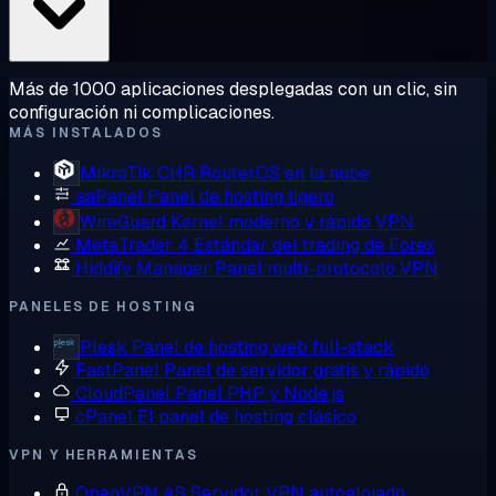
Más de 1000 aplicaciones desplegadas con un clic, sin
configuración ni complicaciones.
MÁS INSTALADOS
MikroTik CHR
RouterOS en la nube
aaPanel
Panel de hosting ligero
WireGuard
Kernel moderno y rápido VPN
MetaTrader 4
Estándar del trading de Forex
Hiddify Manager
Panel multi-protocolo VPN
PANELES DE HOSTING
Plesk
Panel de hosting web full-stack
FastPanel
Panel de servidor gratis y rápido
CloudPanel
Panel PHP y Node.js
cPanel
El panel de hosting clásico
VPN Y HERRAMIENTAS
OpenVPN AS
Servidor VPN autoalojado