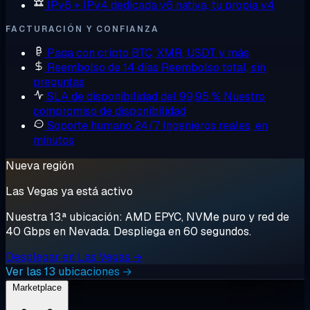
IPv6 + IPv4 dedicada
v6 nativa, tu propia v4
FACTURACIÓN Y CONFIANZA
Paga con cripto
BTC, XMR, USDT y más
Reembolso de 14 días
Reembolso total, sin
preguntas
SLA de disponibilidad del 99,95 %
Nuestro
compromiso de disponibilidad
Soporte humano 24/7
Ingenieros reales, en
minutos
Nueva región
Las Vegas ya está activo
Nuestra 13.ª ubicación: AMD EPYC, NVMe puro y red de
40 Gbps en Nevada. Despliega en 60 segundos.
Desplegar en Las Vegas →
Ver las 13 ubicaciones →
Marketplace