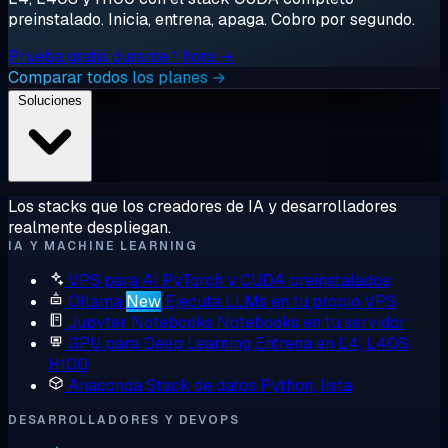
preinstalado. Inicia, entrena, apaga. Cobro por segundo.
Prueba gratis durante 1 hora →
Comparar todos los planes →
Soluciones
Los stacks que los creadores de IA y desarrolladores
realmente despliegan.
IA Y MACHINE LEARNING
VPS para AI
PyTorch y CUDA preinstalados
Ollama
New
Ejecuta LLMs en tu propio VPS
Jupyter Notebooks
Notebooks en tu servidor
GPU para Deep Learning
Entrena en L4, L40S,
H100
Anaconda
Stack de datos Python, lista
DESARROLLADORES Y DEVOPS