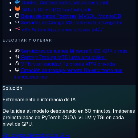
Docker
Contenedores con acceso root
GitLab
Git + CI/CD autoalojado
Bases de datos
Postgres, MySQL, MongoDB
Servidor de Código
VS Code en tu navegador
n8n
Automatizaciones activas 24/7
EJECUTAR Y OPERAR
Servidores de juegos
Minecraft, CS, ARK y más
Forex y Trading
MT5 junto a tu bróker
VPN y privacidad
Tu propia VPN privada
Estación de trabajo remota
Un escritorio que
nunca duerme
Solución
Entrenamiento e inferencia de IA
De la idea al modelo desplegado en 60 minutos. Imágenes
preinstaladas de PyTorch, CUDA, vLLM y TGI en cada
nivel de GPU.
Ver cargas de trabajo de IA →