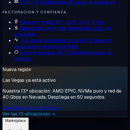
IPv6 + IPv4 dedicada
v6 nativa, tu propia v4
FACTURACIÓN Y CONFIANZA
Paga con cripto
BTC, XMR, USDT y más
Reembolso de 14 días
Reembolso total, sin
preguntas
SLA de disponibilidad del 99,95 %
Nuestro
compromiso de disponibilidad
Soporte humano 24/7
Ingenieros reales, en
minutos
Nueva región
Las Vegas ya está activo
Nuestra 13.ª ubicación: AMD EPYC, NVMe puro y red de
40 Gbps en Nevada. Despliega en 60 segundos.
Desplegar en Las Vegas →
Ver las 13 ubicaciones →
Marketplace