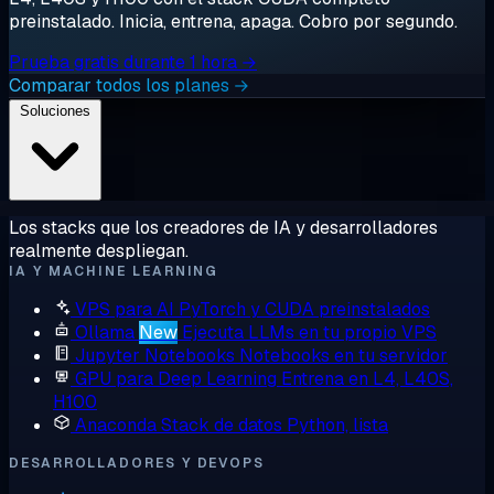
preinstalado. Inicia, entrena, apaga. Cobro por segundo.
Prueba gratis durante 1 hora →
Comparar todos los planes →
Soluciones
Los stacks que los creadores de IA y desarrolladores
realmente despliegan.
IA Y MACHINE LEARNING
VPS para AI
PyTorch y CUDA preinstalados
Ollama
New
Ejecuta LLMs en tu propio VPS
Jupyter Notebooks
Notebooks en tu servidor
GPU para Deep Learning
Entrena en L4, L40S,
H100
Anaconda
Stack de datos Python, lista
DESARROLLADORES Y DEVOPS