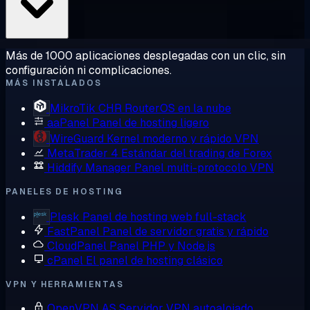
Más de 1000 aplicaciones desplegadas con un clic, sin
configuración ni complicaciones.
MÁS INSTALADOS
MikroTik CHR
RouterOS en la nube
aaPanel
Panel de hosting ligero
WireGuard
Kernel moderno y rápido VPN
MetaTrader 4
Estándar del trading de Forex
Hiddify Manager
Panel multi-protocolo VPN
PANELES DE HOSTING
Plesk
Panel de hosting web full-stack
FastPanel
Panel de servidor gratis y rápido
CloudPanel
Panel PHP y Node.js
cPanel
El panel de hosting clásico
VPN Y HERRAMIENTAS
OpenVPN AS
Servidor VPN autoalojado