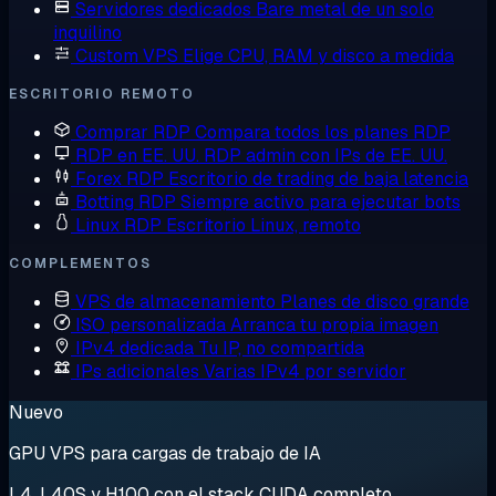
Servidores dedicados
Bare metal de un solo
inquilino
Custom VPS
Elige CPU, RAM y disco a medida
ESCRITORIO REMOTO
Comprar RDP
Compara todos los planes RDP
RDP en EE. UU.
RDP admin con IPs de EE. UU.
Forex RDP
Escritorio de trading de baja latencia
Botting RDP
Siempre activo para ejecutar bots
Linux RDP
Escritorio Linux, remoto
COMPLEMENTOS
VPS de almacenamiento
Planes de disco grande
ISO personalizada
Arranca tu propia imagen
IPv4 dedicada
Tu IP, no compartida
IPs adicionales
Varias IPv4 por servidor
Nuevo
GPU VPS para cargas de trabajo de IA
L4, L40S y H100 con el stack CUDA completo