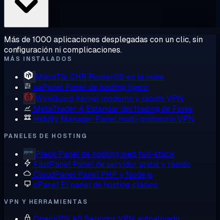
Más de 1000 aplicaciones desplegadas con un clic, sin
configuración ni complicaciones.
MÁS INSTALADOS
MikroTik CHR
RouterOS en la nube
aaPanel
Panel de hosting ligero
WireGuard
Kernel moderno y rápido VPN
MetaTrader 4
Estándar del trading de Forex
Hiddify Manager
Panel multi-protocolo VPN
PANELES DE HOSTING
Plesk
Panel de hosting web full-stack
FastPanel
Panel de servidor gratis y rápido
CloudPanel
Panel PHP y Node.js
cPanel
El panel de hosting clásico
VPN Y HERRAMIENTAS
OpenVPN AS
Servidor VPN autoalojado