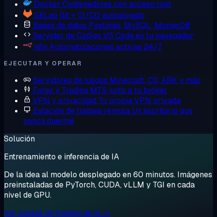
Docker
Contenedores con acceso root
GitLab
Git + CI/CD autoalojado
Bases de datos
Postgres, MySQL, MongoDB
Servidor de Código
VS Code en tu navegador
n8n
Automatizaciones activas 24/7
EJECUTAR Y OPERAR
Servidores de juegos
Minecraft, CS, ARK y más
Forex y Trading
MT5 junto a tu bróker
VPN y privacidad
Tu propia VPN privada
Estación de trabajo remota
Un escritorio que
nunca duerme
Solución
Entrenamiento e inferencia de IA
De la idea al modelo desplegado en 60 minutos. Imágenes
preinstaladas de PyTorch, CUDA, vLLM y TGI en cada
nivel de GPU.
Ver cargas de trabajo de IA →