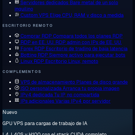
Servidores dedicados
Bare metal de un solo
inquilino
Custom VPS
Elige CPU, RAM y disco a medida
ESCRITORIO REMOTO
Comprar RDP
Compara todos los planes RDP
RDP en EE. UU.
RDP admin con IPs de EE. UU.
Forex RDP
Escritorio de trading de baja latencia
Botting RDP
Siempre activo para ejecutar bots
Linux RDP
Escritorio Linux, remoto
COMPLEMENTOS
VPS de almacenamiento
Planes de disco grande
ISO personalizada
Arranca tu propia imagen
IPv4 dedicada
Tu IP, no compartida
IPs adicionales
Varias IPv4 por servidor
Nuevo
GPU VPS para cargas de trabajo de IA
L4, L40S y H100 con el stack CUDA completo