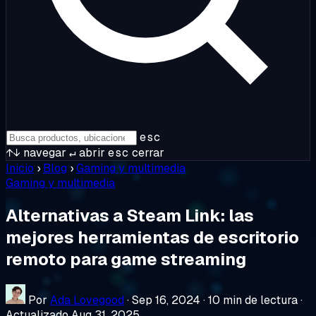
esc
↑↓
navegar
↵
abrir
esc
cerrar
Inicio
›
Blog
›
Gaming y multimedia
Gaming y multimedia
Alternativas a Steam Link: las
mejores herramientas de escritorio
remoto para game streaming
Por
Ada Lovegood
·
Sep 16, 2024
·
10 min de lectura
·
Actualizado Aug 31, 2025