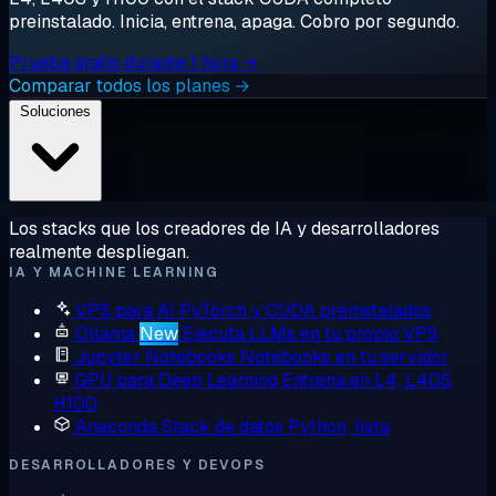
preinstalado. Inicia, entrena, apaga. Cobro por segundo.
Prueba gratis durante 1 hora →
Comparar todos los planes →
Soluciones
Los stacks que los creadores de IA y desarrolladores
realmente despliegan.
IA Y MACHINE LEARNING
VPS para AI
PyTorch y CUDA preinstalados
Ollama
New
Ejecuta LLMs en tu propio VPS
Jupyter Notebooks
Notebooks en tu servidor
GPU para Deep Learning
Entrena en L4, L40S,
H100
Anaconda
Stack de datos Python, lista
DESARROLLADORES Y DEVOPS