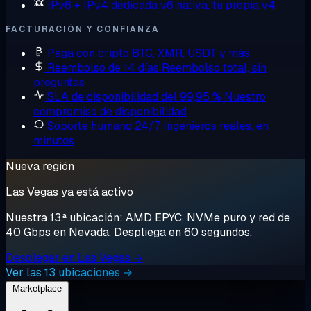
IPv6 + IPv4 dedicada
v6 nativa, tu propia v4
FACTURACIÓN Y CONFIANZA
Paga con cripto
BTC, XMR, USDT y más
Reembolso de 14 días
Reembolso total, sin
preguntas
SLA de disponibilidad del 99,95 %
Nuestro
compromiso de disponibilidad
Soporte humano 24/7
Ingenieros reales, en
minutos
Nueva región
Las Vegas ya está activo
Nuestra 13.ª ubicación: AMD EPYC, NVMe puro y red de
40 Gbps en Nevada. Despliega en 60 segundos.
Desplegar en Las Vegas →
Ver las 13 ubicaciones →
Marketplace