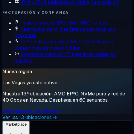
IPv6 + IPv4 dedicada
v6 nativa, tu propia v4
FACTURACIÓN Y CONFIANZA
Paga con cripto
BTC, XMR, USDT y más
Reembolso de 14 días
Reembolso total, sin
preguntas
SLA de disponibilidad del 99,95 %
Nuestro
compromiso de disponibilidad
Soporte humano 24/7
Ingenieros reales, en
minutos
Nueva región
Las Vegas ya está activo
Nuestra 13.ª ubicación: AMD EPYC, NVMe puro y red de
40 Gbps en Nevada. Despliega en 60 segundos.
Desplegar en Las Vegas →
Ver las 13 ubicaciones →
Marketplace