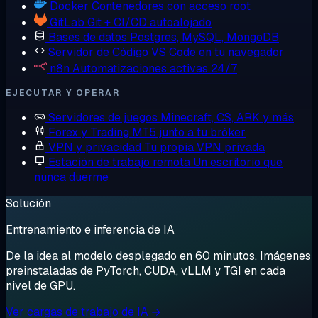
Docker
Contenedores con acceso root
GitLab
Git + CI/CD autoalojado
Bases de datos
Postgres, MySQL, MongoDB
Servidor de Código
VS Code en tu navegador
n8n
Automatizaciones activas 24/7
EJECUTAR Y OPERAR
Servidores de juegos
Minecraft, CS, ARK y más
Forex y Trading
MT5 junto a tu bróker
VPN y privacidad
Tu propia VPN privada
Estación de trabajo remota
Un escritorio que
nunca duerme
Solución
Entrenamiento e inferencia de IA
De la idea al modelo desplegado en 60 minutos. Imágenes
preinstaladas de PyTorch, CUDA, vLLM y TGI en cada
nivel de GPU.
Ver cargas de trabajo de IA →