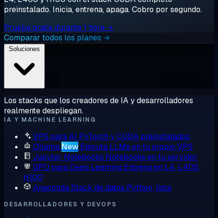
preinstalado. Inicia, entrena, apaga. Cobro por segundo.
Prueba gratis durante 1 hora →
Comparar todos los planes →
Soluciones
Los stacks que los creadores de IA y desarrolladores
realmente despliegan.
IA Y MACHINE LEARNING
VPS para AI
PyTorch y CUDA preinstalados
Ollama
New
Ejecuta LLMs en tu propio VPS
Jupyter Notebooks
Notebooks en tu servidor
GPU para Deep Learning
Entrena en L4, L40S,
H100
Anaconda
Stack de datos Python, lista
DESARROLLADORES Y DEVOPS