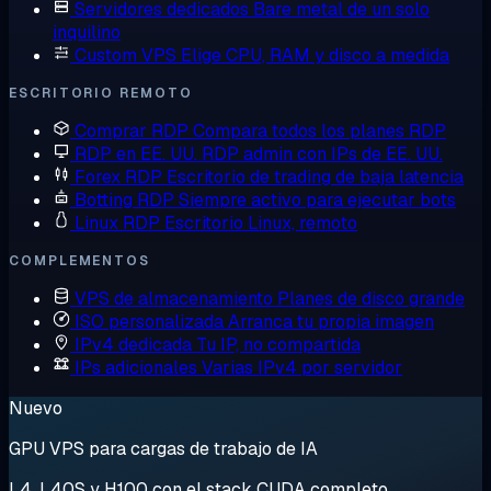
Servidores dedicados
Bare metal de un solo
inquilino
Custom VPS
Elige CPU, RAM y disco a medida
ESCRITORIO REMOTO
Comprar RDP
Compara todos los planes RDP
RDP en EE. UU.
RDP admin con IPs de EE. UU.
Forex RDP
Escritorio de trading de baja latencia
Botting RDP
Siempre activo para ejecutar bots
Linux RDP
Escritorio Linux, remoto
COMPLEMENTOS
VPS de almacenamiento
Planes de disco grande
ISO personalizada
Arranca tu propia imagen
IPv4 dedicada
Tu IP, no compartida
IPs adicionales
Varias IPv4 por servidor
Nuevo
GPU VPS para cargas de trabajo de IA
L4, L40S y H100 con el stack CUDA completo