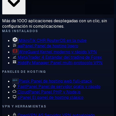
Más de 1000 aplicaciones desplegadas con un clic, sin
configuración ni complicaciones.
MÁS INSTALADOS
MikroTik CHR
RouterOS en la nube
aaPanel
Panel de hosting ligero
WireGuard
Kernel moderno y rápido VPN
MetaTrader 4
Estándar del trading de Forex
Hiddify Manager
Panel multi-protocolo VPN
PANELES DE HOSTING
Plesk
Panel de hosting web full-stack
FastPanel
Panel de servidor gratis y rápido
CloudPanel
Panel PHP y Node.js
cPanel
El panel de hosting clásico
VPN Y HERRAMIENTAS
OpenVPN AS
Servidor VPN autoalojado