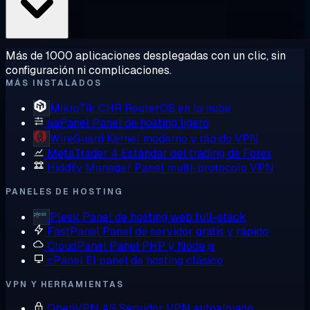
Más de 1000 aplicaciones desplegadas con un clic, sin
configuración ni complicaciones.
MÁS INSTALADOS
MikroTik CHR
RouterOS en la nube
aaPanel
Panel de hosting ligero
WireGuard
Kernel moderno y rápido VPN
MetaTrader 4
Estándar del trading de Forex
Hiddify Manager
Panel multi-protocolo VPN
PANELES DE HOSTING
Plesk
Panel de hosting web full-stack
FastPanel
Panel de servidor gratis y rápido
CloudPanel
Panel PHP y Node.js
cPanel
El panel de hosting clásico
VPN Y HERRAMIENTAS
OpenVPN AS
Servidor VPN autoalojado