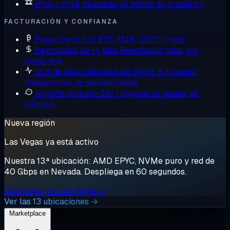
IPv6 + IPv4 dedicada
v6 nativa, tu propia v4
FACTURACIÓN Y CONFIANZA
Paga con cripto
BTC, XMR, USDT y más
Reembolso de 14 días
Reembolso total, sin
preguntas
SLA de disponibilidad del 99,95 %
Nuestro
compromiso de disponibilidad
Soporte humano 24/7
Ingenieros reales, en
minutos
Nueva región
Las Vegas ya está activo
Nuestra 13.ª ubicación: AMD EPYC, NVMe puro y red de
40 Gbps en Nevada. Despliega en 60 segundos.
Desplegar en Las Vegas →
Ver las 13 ubicaciones →
Marketplace