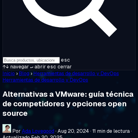
esc
↑↓
navegar
↵
abrir
esc
cerrar
Inicio
›
Blog
›
Herramientas de desarrollo y DevOps
Herramientas de desarrollo y DevOps
Alternativas a VMware: guía técnica
de competidores y opciones open
source
Por
Ada Lovegood
·
Aug 20, 2024
·
11 min de lectura
·
Actualizado Feb 20, 2025