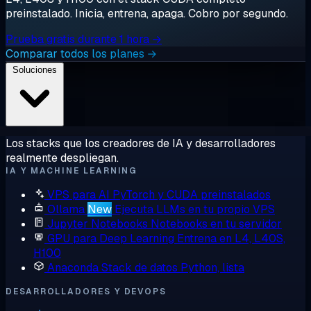
preinstalado. Inicia, entrena, apaga. Cobro por segundo.
Prueba gratis durante 1 hora →
Comparar todos los planes →
Soluciones
Los stacks que los creadores de IA y desarrolladores
realmente despliegan.
IA Y MACHINE LEARNING
VPS para AI
PyTorch y CUDA preinstalados
Ollama
New
Ejecuta LLMs en tu propio VPS
Jupyter Notebooks
Notebooks en tu servidor
GPU para Deep Learning
Entrena en L4, L40S,
H100
Anaconda
Stack de datos Python, lista
DESARROLLADORES Y DEVOPS