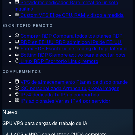
Servidores dedicados
Bare metal de un solo
inquilino
Custom VPS
Elige CPU, RAM y disco a medida
ESCRITORIO REMOTO
Comprar RDP
Compara todos los planes RDP
RDP en EE. UU.
RDP admin con IPs de EE. UU.
Forex RDP
Escritorio de trading de baja latencia
Botting RDP
Siempre activo para ejecutar bots
Linux RDP
Escritorio Linux, remoto
COMPLEMENTOS
VPS de almacenamiento
Planes de disco grande
ISO personalizada
Arranca tu propia imagen
IPv4 dedicada
Tu IP, no compartida
IPs adicionales
Varias IPv4 por servidor
Nuevo
GPU VPS para cargas de trabajo de IA
L4, L40S y H100 con el stack CUDA completo