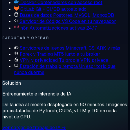
Docker
Contenedores con acceso root
GitLab
Git + CI/CD autoalojado
Bases de datos
Postgres, MySQL, MongoDB
Servidor de Código
VS Code en tu navegador
n8n
Automatizaciones activas 24/7
EJECUTAR Y OPERAR
Servidores de juegos
Minecraft, CS, ARK y más
Forex y Trading
MT5 junto a tu bróker
VPN y privacidad
Tu propia VPN privada
Estación de trabajo remota
Un escritorio que
nunca duerme
Solución
Entrenamiento e inferencia de IA
De la idea al modelo desplegado en 60 minutos. Imágenes
preinstaladas de PyTorch, CUDA, vLLM y TGI en cada
nivel de GPU.
Ver cargas de trabajo de IA →