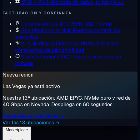
IPv6 + IPv4 dedicada
v6 nativa, tu propia v4
FACTURACIÓN Y CONFIANZA
Paga con cripto
BTC, XMR, USDT y más
Reembolso de 14 días
Reembolso total, sin
preguntas
SLA de disponibilidad del 99,95 %
Nuestro
compromiso de disponibilidad
Soporte humano 24/7
Ingenieros reales, en
minutos
Nueva región
Las Vegas ya está activo
Nuestra 13.ª ubicación: AMD EPYC, NVMe puro y red de
40 Gbps en Nevada. Despliega en 60 segundos.
Desplegar en Las Vegas →
Ver las 13 ubicaciones →
Marketplace