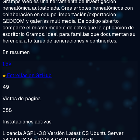
Gramps Web es una herramienta de investigación
genealógica autoalojada. Crea árboles genealógicos con
colaboración en equipo, importación/exportación
GEDCOM y galerías multimedia. De código abierto,
comparte el mismo modelo de datos que la aplicación de
escritorio Gramps. Ideal para familias que documentan su
herencia a lo largo de generaciones y continentes.
En resumen
1.5k
Estrellas en GitHub
49
Vistas de página
388
Instalaciones activas
Licencia
AGPL-3.0
Versión
Latest
OS
Ubuntu Server
24.04 LTS
Min RAM
4 GB
IP
IPV4,IPV6