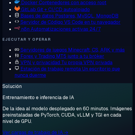
Docker
Contenedores con acceso root
GitLab
Git + CI/CD autoalojado
Bases de datos
Postgres, MySQL, MongoDB
Servidor de Código
VS Code en tu navegador
n8n
Automatizaciones activas 24/7
EJECUTAR Y OPERAR
Servidores de juegos
Minecraft, CS, ARK y más
Forex y Trading
MT5 junto a tu bróker
VPN y privacidad
Tu propia VPN privada
Estación de trabajo remota
Un escritorio que
nunca duerme
Solución
Entrenamiento e inferencia de IA
De la idea al modelo desplegado en 60 minutos. Imágenes
preinstaladas de PyTorch, CUDA, vLLM y TGI en cada
nivel de GPU.
Ver cargas de trabajo de IA →