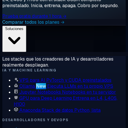
preinstalado. Inicia, entrena, apaga. Cobro por segundo.
Prueba gratis durante 1 hora →
Comparar todos los planes →
Soluciones
Los stacks que los creadores de IA y desarrolladores
realmente despliegan.
IA Y MACHINE LEARNING
VPS para AI
PyTorch y CUDA preinstalados
Ollama
New
Ejecuta LLMs en tu propio VPS
Jupyter Notebooks
Notebooks en tu servidor
GPU para Deep Learning
Entrena en L4, L40S,
H100
Anaconda
Stack de datos Python, lista
DESARROLLADORES Y DEVOPS