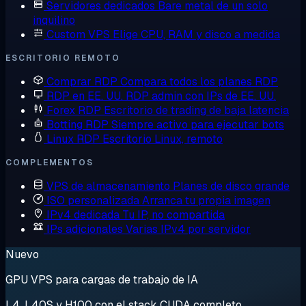
Servidores dedicados
Bare metal de un solo
inquilino
Custom VPS
Elige CPU, RAM y disco a medida
ESCRITORIO REMOTO
Comprar RDP
Compara todos los planes RDP
RDP en EE. UU.
RDP admin con IPs de EE. UU.
Forex RDP
Escritorio de trading de baja latencia
Botting RDP
Siempre activo para ejecutar bots
Linux RDP
Escritorio Linux, remoto
COMPLEMENTOS
VPS de almacenamiento
Planes de disco grande
ISO personalizada
Arranca tu propia imagen
IPv4 dedicada
Tu IP, no compartida
IPs adicionales
Varias IPv4 por servidor
Nuevo
GPU VPS para cargas de trabajo de IA
L4, L40S y H100 con el stack CUDA completo