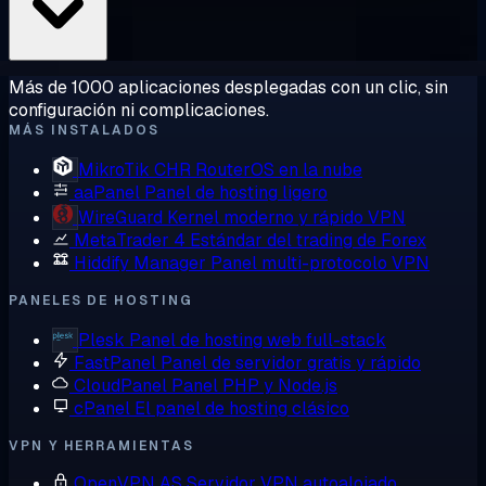
Más de 1000 aplicaciones desplegadas con un clic, sin
configuración ni complicaciones.
MÁS INSTALADOS
MikroTik CHR
RouterOS en la nube
aaPanel
Panel de hosting ligero
WireGuard
Kernel moderno y rápido VPN
MetaTrader 4
Estándar del trading de Forex
Hiddify Manager
Panel multi-protocolo VPN
PANELES DE HOSTING
Plesk
Panel de hosting web full-stack
FastPanel
Panel de servidor gratis y rápido
CloudPanel
Panel PHP y Node.js
cPanel
El panel de hosting clásico
VPN Y HERRAMIENTAS
OpenVPN AS
Servidor VPN autoalojado