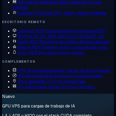
Servidores dedicados
Bare metal de un solo
inquilino
Custom VPS
Elige CPU, RAM y disco a medida
ESCRITORIO REMOTO
Comprar RDP
Compara todos los planes RDP
RDP en EE. UU.
RDP admin con IPs de EE. UU.
Forex RDP
Escritorio de trading de baja latencia
Botting RDP
Siempre activo para ejecutar bots
Linux RDP
Escritorio Linux, remoto
COMPLEMENTOS
VPS de almacenamiento
Planes de disco grande
ISO personalizada
Arranca tu propia imagen
IPv4 dedicada
Tu IP, no compartida
IPs adicionales
Varias IPv4 por servidor
Nuevo
GPU VPS para cargas de trabajo de IA
L4, L40S y H100 con el stack CUDA completo