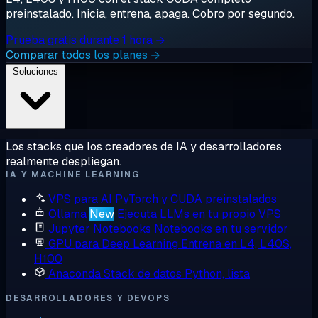
preinstalado. Inicia, entrena, apaga. Cobro por segundo.
Prueba gratis durante 1 hora →
Comparar todos los planes →
Soluciones
Los stacks que los creadores de IA y desarrolladores
realmente despliegan.
IA Y MACHINE LEARNING
VPS para AI
PyTorch y CUDA preinstalados
Ollama
New
Ejecuta LLMs en tu propio VPS
Jupyter Notebooks
Notebooks en tu servidor
GPU para Deep Learning
Entrena en L4, L40S,
H100
Anaconda
Stack de datos Python, lista
DESARROLLADORES Y DEVOPS