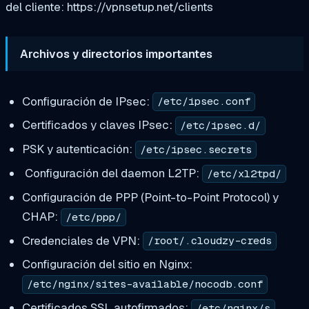
del cliente: https://vpnsetup.net/clients
Archivos y directorios importantes
Configuración de IPsec:
/etc/ipsec.conf
Certificados y claves IPsec:
/etc/ipsec.d/
PSK y autenticación:
/etc/ipsec.secrets
Configuración del daemon L2TP:
/etc/xl2tpd/
Configuración de PPP (Point-to-Point Protocol) y
CHAP:
/etc/ppp/
Credenciales de VPN:
/root/.cloudzy-creds
Configuración del sitio en Nginx:
/etc/nginx/sites-available/nocodb.conf
Certificados SSL autofirmados:
/etc/nginx/s