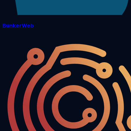
BunkerWeb