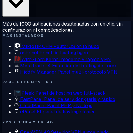
Más de 1000 aplicaciones desplegadas con un clic, sin
configuración ni complicaciones.
MÁS INSTALADOS
MikroTik CHR
RouterOS en la nube
aaPanel
Panel de hosting ligero
WireGuard
Kernel moderno y rápido VPN
MetaTrader 4
Estándar del trading de Forex
Hiddify Manager
Panel multi-protocolo VPN
PANELES DE HOSTING
Plesk
Panel de hosting web full-stack
FastPanel
Panel de servidor gratis y rápido
CloudPanel
Panel PHP y Node.js
cPanel
El panel de hosting clásico
VPN Y HERRAMIENTAS
OpenVPN AS
Servidor VPN autoalojado