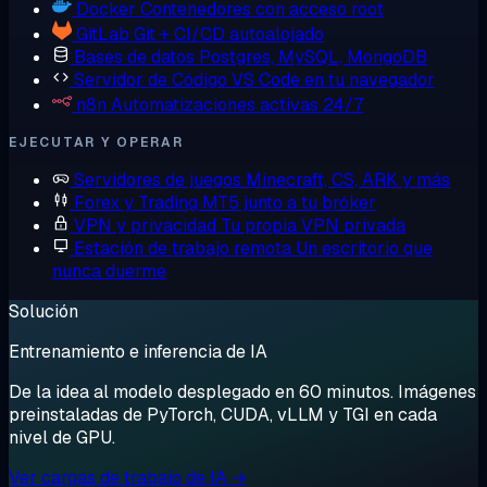
Docker
Contenedores con acceso root
GitLab
Git + CI/CD autoalojado
Bases de datos
Postgres, MySQL, MongoDB
Servidor de Código
VS Code en tu navegador
n8n
Automatizaciones activas 24/7
EJECUTAR Y OPERAR
Servidores de juegos
Minecraft, CS, ARK y más
Forex y Trading
MT5 junto a tu bróker
VPN y privacidad
Tu propia VPN privada
Estación de trabajo remota
Un escritorio que
nunca duerme
Solución
Entrenamiento e inferencia de IA
De la idea al modelo desplegado en 60 minutos. Imágenes
preinstaladas de PyTorch, CUDA, vLLM y TGI en cada
nivel de GPU.
Ver cargas de trabajo de IA →