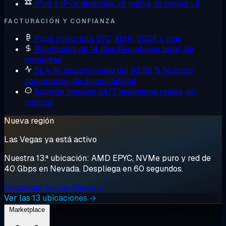
IPv6 + IPv4 dedicada
v6 nativa, tu propia v4
FACTURACIÓN Y CONFIANZA
Paga con cripto
BTC, XMR, USDT y más
Reembolso de 14 días
Reembolso total, sin
preguntas
SLA de disponibilidad del 99,95 %
Nuestro
compromiso de disponibilidad
Soporte humano 24/7
Ingenieros reales, en
minutos
Nueva región
Las Vegas ya está activo
Nuestra 13.ª ubicación: AMD EPYC, NVMe puro y red de
40 Gbps en Nevada. Despliega en 60 segundos.
Desplegar en Las Vegas →
Ver las 13 ubicaciones →
Marketplace