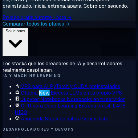
preinstalado. Inicia, entrena, apaga. Cobro por segundo.
Prueba gratis durante 1 hora →
Comparar todos los planes →
Soluciones
Los stacks que los creadores de IA y desarrolladores
realmente despliegan.
IA Y MACHINE LEARNING
VPS para AI
PyTorch y CUDA preinstalados
Ollama
New
Ejecuta LLMs en tu propio VPS
Jupyter Notebooks
Notebooks en tu servidor
GPU para Deep Learning
Entrena en L4, L40S,
H100
Anaconda
Stack de datos Python, lista
DESARROLLADORES Y DEVOPS