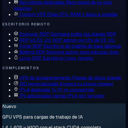
Servidores dedicados
Bare metal de un solo
inquilino
Custom VPS
Elige CPU, RAM y disco a medida
ESCRITORIO REMOTO
Comprar RDP
Compara todos los planes RDP
RDP en EE. UU.
RDP admin con IPs de EE. UU.
Forex RDP
Escritorio de trading de baja latencia
Botting RDP
Siempre activo para ejecutar bots
Linux RDP
Escritorio Linux, remoto
COMPLEMENTOS
VPS de almacenamiento
Planes de disco grande
ISO personalizada
Arranca tu propia imagen
IPv4 dedicada
Tu IP, no compartida
IPs adicionales
Varias IPv4 por servidor
Nuevo
GPU VPS para cargas de trabajo de IA
L4, L40S y H100 con el stack CUDA completo