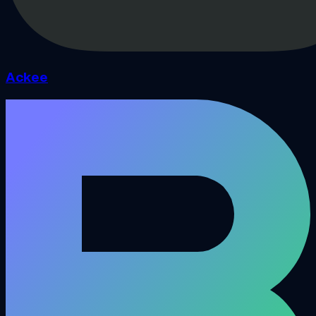
Ackee