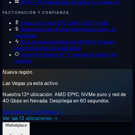
IPv6 + IPv4 dedicada
v6 nativa, tu propia v4
FACTURACIÓN Y CONFIANZA
Paga con cripto
BTC, XMR, USDT y más
Reembolso de 14 días
Reembolso total, sin
preguntas
SLA de disponibilidad del 99,95 %
Nuestro
compromiso de disponibilidad
Soporte humano 24/7
Ingenieros reales, en
minutos
Nueva región
Las Vegas ya está activo
Nuestra 13.ª ubicación: AMD EPYC, NVMe puro y red de
40 Gbps en Nevada. Despliega en 60 segundos.
Desplegar en Las Vegas →
Ver las 13 ubicaciones →
Marketplace