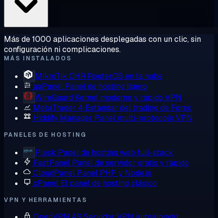
Más de 1000 aplicaciones desplegadas con un clic, sin
configuración ni complicaciones.
MÁS INSTALADOS
MikroTik CHR
RouterOS en la nube
aaPanel
Panel de hosting ligero
WireGuard
Kernel moderno y rápido VPN
MetaTrader 4
Estándar del trading de Forex
Hiddify Manager
Panel multi-protocolo VPN
PANELES DE HOSTING
Plesk
Panel de hosting web full-stack
FastPanel
Panel de servidor gratis y rápido
CloudPanel
Panel PHP y Node.js
cPanel
El panel de hosting clásico
VPN Y HERRAMIENTAS
OpenVPN AS
Servidor VPN autoalojado