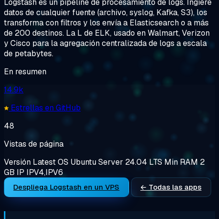
Logstash es un pipeline de procesamiento de logs. Ingiere
datos de cualquier fuente (archivo, syslog, Kafka, S3), los
transforma con filtros y los envía a Elasticsearch o a más
de 200 destinos. La L de ELK, usado en Walmart, Verizon
y Cisco para la agregación centralizada de logs a escala
de petabytes.
En resumen
14.9k
Estrellas en GitHub
48
Vistas de página
Versión
Latest
OS
Ubuntu Server 24.04 LTS
Min RAM
2
GB
IP
IPV4,IPV6
Despliega Logstash en un VPS
← Todas las apps