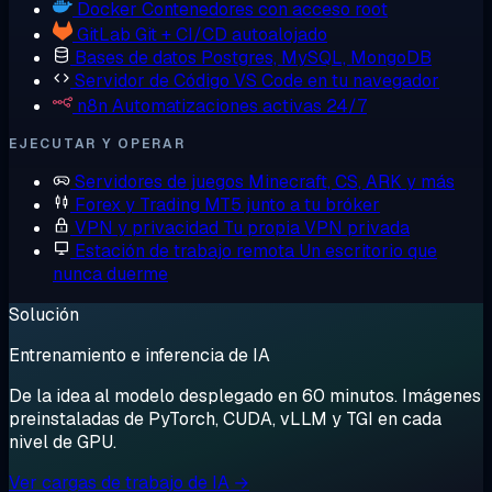
Docker
Contenedores con acceso root
GitLab
Git + CI/CD autoalojado
Bases de datos
Postgres, MySQL, MongoDB
Servidor de Código
VS Code en tu navegador
n8n
Automatizaciones activas 24/7
EJECUTAR Y OPERAR
Servidores de juegos
Minecraft, CS, ARK y más
Forex y Trading
MT5 junto a tu bróker
VPN y privacidad
Tu propia VPN privada
Estación de trabajo remota
Un escritorio que
nunca duerme
Solución
Entrenamiento e inferencia de IA
De la idea al modelo desplegado en 60 minutos. Imágenes
preinstaladas de PyTorch, CUDA, vLLM y TGI en cada
nivel de GPU.
Ver cargas de trabajo de IA →