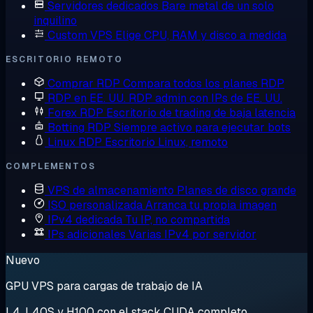
Servidores dedicados
Bare metal de un solo
inquilino
Custom VPS
Elige CPU, RAM y disco a medida
ESCRITORIO REMOTO
Comprar RDP
Compara todos los planes RDP
RDP en EE. UU.
RDP admin con IPs de EE. UU.
Forex RDP
Escritorio de trading de baja latencia
Botting RDP
Siempre activo para ejecutar bots
Linux RDP
Escritorio Linux, remoto
COMPLEMENTOS
VPS de almacenamiento
Planes de disco grande
ISO personalizada
Arranca tu propia imagen
IPv4 dedicada
Tu IP, no compartida
IPs adicionales
Varias IPv4 por servidor
Nuevo
GPU VPS para cargas de trabajo de IA
L4, L40S y H100 con el stack CUDA completo