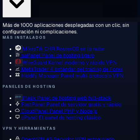
Más de 1000 aplicaciones desplegadas con un clic, sin
configuración ni complicaciones.
MÁS INSTALADOS
MikroTik CHR
RouterOS en la nube
aaPanel
Panel de hosting ligero
WireGuard
Kernel moderno y rápido VPN
MetaTrader 4
Estándar del trading de Forex
Hiddify Manager
Panel multi-protocolo VPN
PANELES DE HOSTING
Plesk
Panel de hosting web full-stack
FastPanel
Panel de servidor gratis y rápido
CloudPanel
Panel PHP y Node.js
cPanel
El panel de hosting clásico
VPN Y HERRAMIENTAS
OpenVPN AS
Servidor VPN autoalojado