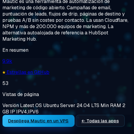
Mautic es una herramienta de automatización de
marketing de código abierto. Campañas de email,
puntuación de leads, flujos de drip, páginas de destino y
pruebas A/B sin costes por contacto. La usan Cloudflare,
NPM y más de 200.000 equipos de marketing. La
alternativa autoalojada de referencia a HubSpot
Marketing Hub.
En resumen
9.9k
Estrellas en GitHub
53
Vistas de página
Versión
Latest
OS
Ubuntu Server 24.04 LTS
Min RAM
2
GB
IP
IPV4,IPV6
Despliega Mautic en un VPS
← Todas las apps