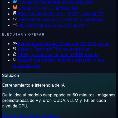
Docker
Contenedores con acceso root
GitLab
Git + CI/CD autoalojado
Bases de datos
Postgres, MySQL, MongoDB
Servidor de Código
VS Code en tu navegador
n8n
Automatizaciones activas 24/7
EJECUTAR Y OPERAR
Servidores de juegos
Minecraft, CS, ARK y más
Forex y Trading
MT5 junto a tu bróker
VPN y privacidad
Tu propia VPN privada
Estación de trabajo remota
Un escritorio que
nunca duerme
Solución
Entrenamiento e inferencia de IA
De la idea al modelo desplegado en 60 minutos. Imágenes
preinstaladas de PyTorch, CUDA, vLLM y TGI en cada
nivel de GPU.
Ver cargas de trabajo de IA →