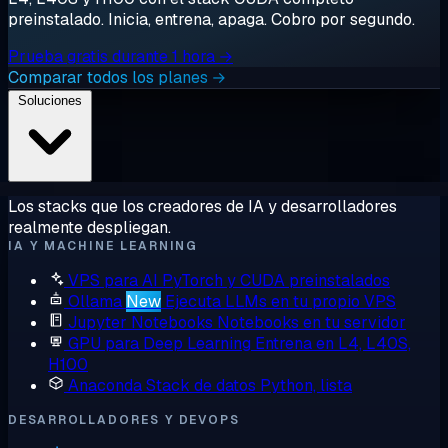
preinstalado. Inicia, entrena, apaga. Cobro por segundo.
Prueba gratis durante 1 hora →
Comparar todos los planes →
Soluciones
Los stacks que los creadores de IA y desarrolladores
realmente despliegan.
IA Y MACHINE LEARNING
VPS para AI
PyTorch y CUDA preinstalados
Ollama
New
Ejecuta LLMs en tu propio VPS
Jupyter Notebooks
Notebooks en tu servidor
GPU para Deep Learning
Entrena en L4, L40S,
H100
Anaconda
Stack de datos Python, lista
DESARROLLADORES Y DEVOPS