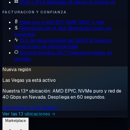
IPv6 + IPv4 dedicada
v6 nativa, tu propia v4
FACTURACIÓN Y CONFIANZA
Paga con cripto
BTC, XMR, USDT y más
Reembolso de 14 días
Reembolso total, sin
preguntas
SLA de disponibilidad del 99,95 %
Nuestro
compromiso de disponibilidad
Soporte humano 24/7
Ingenieros reales, en
minutos
Nueva región
Las Vegas ya está activo
Nuestra 13.ª ubicación: AMD EPYC, NVMe puro y red de
40 Gbps en Nevada. Despliega en 60 segundos.
Desplegar en Las Vegas →
Ver las 13 ubicaciones →
Marketplace