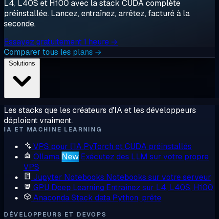
L4, L40S et H100 avec la stack CUDA complète
préinstallée. Lancez, entraînez, arrêtez, facturé à la
seconde.
Essayez gratuitement 1 heure →
Comparer tous les plans →
Solutions
Les stacks que les créateurs d'IA et les développeurs
déploient vraiment.
IA ET MACHINE LEARNING
VPS pour l'IA
PyTorch et CUDA préinstallés
Ollama
New
Exécutez des LLM sur votre propre
VPS
Jupyter Notebooks
Notebooks sur votre serveur
GPU Deep Learning
Entraînez sur L4, L40S, H100
Anaconda
Stack data Python, prête
DÉVELOPPEURS ET DEVOPS