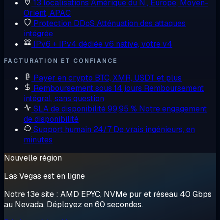
13 localisations
Amérique du N., Europe, Moyen-
Orient, APAC
Protection DDoS
Atténuation des attaques
intégrée
IPv6 + IPv4 dédiée
v6 native, votre v4
FACTURATION ET CONFIANCE
Payer en crypto
BTC, XMR, USDT et plus
Remboursement sous 14 jours
Remboursement
intégral, sans question
SLA de disponibilité 99,95 %
Notre engagement
de disponibilité
Support humain 24/7
De vrais ingénieurs, en
minutes
Nouvelle région
Las Vegas est en ligne
Notre 13e site : AMD EPYC, NVMe pur et réseau 40 Gbps
au Nevada. Déployez en 60 secondes.