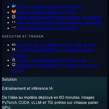
Docker
Conteneurs avec accès root
GitLab
Git auto-hébergé + CI/CD
Bases de données
Postgres, MySQL, MongoDB
Serveur de Code
VS Code dans votre navigateur
n8n
Automatisations actives 24/7
EXÉCUTER ET TRADER
Serveurs de jeux
Minecraft, CS, ARK, et plus
Forex et trading
MT5 au plus près de votre
courtier
VPN et confidentialité
Votre VPN privé
Poste de travail distant
Un bureau qui ne dort
jamais
Solution
Entraînement et inférence IA
De l'idée au modèle déployé en 60 minutes. Images
PyTorch, CUDA, vLLM et TGI prêtes sur chaque palier
GPU.