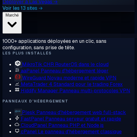
Déployer à Las Vegas →
Voir les 13 sites →
Marché
1000+ applications déployées en un clic, sans
configuration, sans prise de tête.
LES PLUS INSTALLÉS
MikroTik CHR
RouterOS dans le cloud
aaPanel
Panneau d'hébergement léger
WireGuard
Noyau moderne et rapide VPN
MetaTrader 4
Standard pour le trading Forex
Hiddify Manager
Panneau multi-protocoles VPN
PANNEAUX D'HÉBERGEMENT
Plesk
Panneau d'hébergement web full-stack
FastPanel
Panneau serveur gratuit et rapide
CloudPanel
Panneau PHP et Node.js
cPanel
Le panneau d'hébergement classique