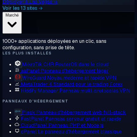
Déployer à Las Vegas →
Voir les 13 sites →
Marché
1000+ applications déployées en un clic, sans
configuration, sans prise de tête.
LES PLUS INSTALLÉS
MikroTik CHR
RouterOS dans le cloud
aaPanel
Panneau d'hébergement léger
WireGuard
Noyau moderne et rapide VPN
MetaTrader 4
Standard pour le trading Forex
Hiddify Manager
Panneau multi-protocoles VPN
PANNEAUX D'HÉBERGEMENT
Plesk
Panneau d'hébergement web full-stack
FastPanel
Panneau serveur gratuit et rapide
CloudPanel
Panneau PHP et Node.js
cPanel
Le panneau d'hébergement classique