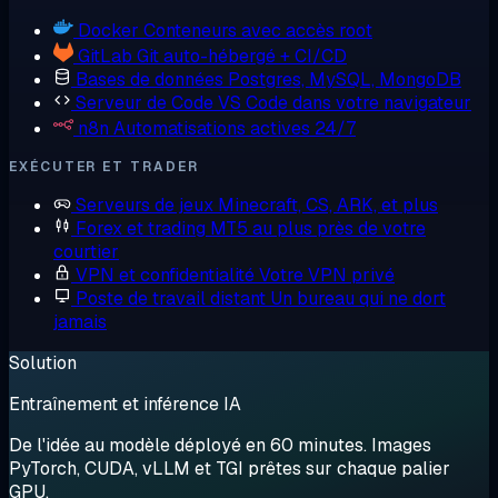
Docker
Conteneurs avec accès root
GitLab
Git auto-hébergé + CI/CD
Bases de données
Postgres, MySQL, MongoDB
Serveur de Code
VS Code dans votre navigateur
n8n
Automatisations actives 24/7
EXÉCUTER ET TRADER
Serveurs de jeux
Minecraft, CS, ARK, et plus
Forex et trading
MT5 au plus près de votre
courtier
VPN et confidentialité
Votre VPN privé
Poste de travail distant
Un bureau qui ne dort
jamais
Solution
Entraînement et inférence IA
De l'idée au modèle déployé en 60 minutes. Images
PyTorch, CUDA, vLLM et TGI prêtes sur chaque palier
GPU.