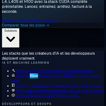
L4, L40S et H100 avec la stack CUDA complète
préinstallée. Lancez, entraînez, arrêtez, facturé à la
seconde.
Essayez gratuitement 1 heure →
Comparer tous les plans →
Solutions
Les stacks que les créateurs d'IA et les développeurs
déploient vraiment.
IA ET MACHINE LEARNING
VPS pour l'IA
PyTorch et CUDA préinstallés
Ollama
New
Exécutez des LLM sur votre propre
VPS
Jupyter Notebooks
Notebooks sur votre serveur
GPU Deep Learning
Entraînez sur L4, L40S, H100
Anaconda
Stack data Python, prête
DÉVELOPPEURS ET DEVOPS