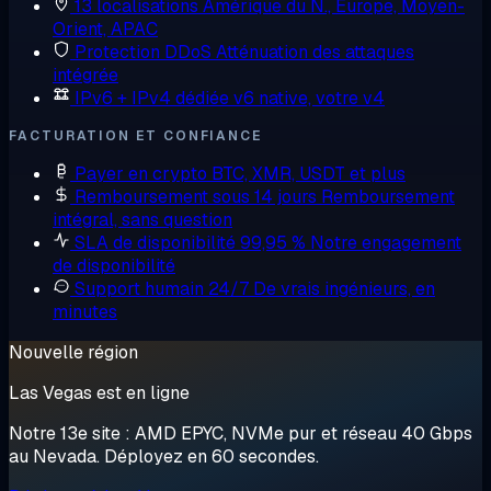
13 localisations
Amérique du N., Europe, Moyen-
Orient, APAC
Protection DDoS
Atténuation des attaques
intégrée
IPv6 + IPv4 dédiée
v6 native, votre v4
FACTURATION ET CONFIANCE
Payer en crypto
BTC, XMR, USDT et plus
Remboursement sous 14 jours
Remboursement
intégral, sans question
SLA de disponibilité 99,95 %
Notre engagement
de disponibilité
Support humain 24/7
De vrais ingénieurs, en
minutes
Nouvelle région
Las Vegas est en ligne
Notre 13e site : AMD EPYC, NVMe pur et réseau 40 Gbps
au Nevada. Déployez en 60 secondes.