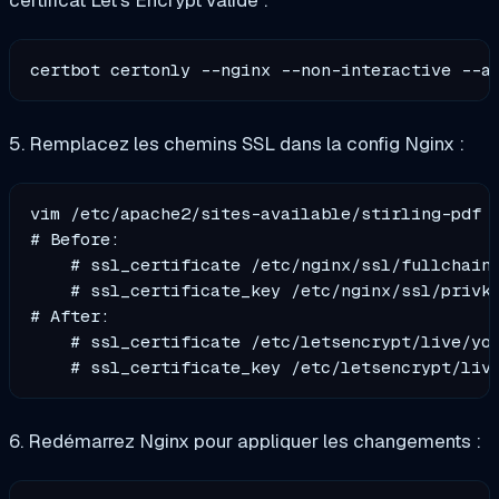
certificat Let's Encrypt valide :
certbot certonly --nginx --non-interactive --a
5. Remplacez les chemins SSL dans la config Nginx :
vim /etc/apache2/sites-available/stirling-pdf

# Before:

    # ssl_certificate /etc/nginx/ssl/fullchain.
    # ssl_certificate_key /etc/nginx/ssl/privke
# After:

    # ssl_certificate /etc/letsencrypt/live/you
6. Redémarrez Nginx pour appliquer les changements :