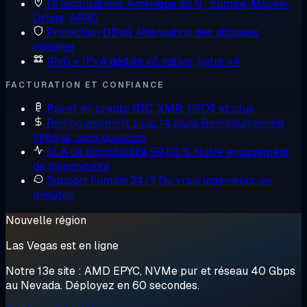
13 localisations
Amérique du N., Europe, Moyen-
Orient, APAC
Protection DDoS
Atténuation des attaques
intégrée
IPv6 + IPv4 dédiée
v6 native, votre v4
FACTURATION ET CONFIANCE
Payer en crypto
BTC, XMR, USDT et plus
Remboursement sous 14 jours
Remboursement
intégral, sans question
SLA de disponibilité 99,95 %
Notre engagement
de disponibilité
Support humain 24/7
De vrais ingénieurs, en
minutes
Nouvelle région
Las Vegas est en ligne
Notre 13e site : AMD EPYC, NVMe pur et réseau 40 Gbps
au Nevada. Déployez en 60 secondes.