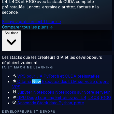
L4, L40S et H100 avec la stack CUDA complète
préinstallée. Lancez, entraînez, arrêtez, facturé à la
seconde.
Essayez gratuitement 1 heure →
Comparer tous les plans →
Solutions
Les stacks que les créateurs d'IA et les développeurs
déploient vraiment.
IA ET MACHINE LEARNING
VPS pour l'IA
PyTorch et CUDA préinstallés
Ollama
New
Exécutez des LLM sur votre propre
VPS
Jupyter Notebooks
Notebooks sur votre serveur
GPU Deep Learning
Entraînez sur L4, L40S, H100
Anaconda
Stack data Python, prête
DÉVELOPPEURS ET DEVOPS