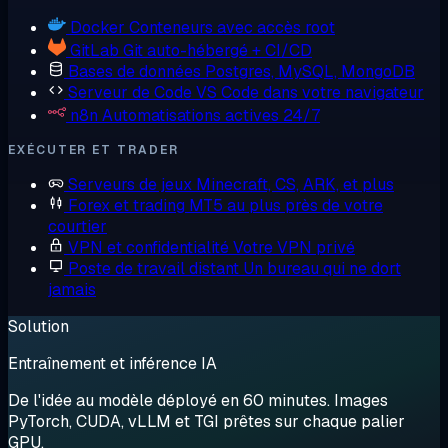
Docker
Conteneurs avec accès root
GitLab
Git auto-hébergé + CI/CD
Bases de données
Postgres, MySQL, MongoDB
Serveur de Code
VS Code dans votre navigateur
n8n
Automatisations actives 24/7
EXÉCUTER ET TRADER
Serveurs de jeux
Minecraft, CS, ARK, et plus
Forex et trading
MT5 au plus près de votre
courtier
VPN et confidentialité
Votre VPN privé
Poste de travail distant
Un bureau qui ne dort
jamais
Solution
Entraînement et inférence IA
De l'idée au modèle déployé en 60 minutes. Images
PyTorch, CUDA, vLLM et TGI prêtes sur chaque palier
GPU.