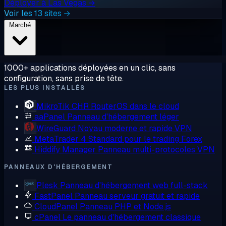
Déployer à Las Vegas →
Voir les 13 sites →
Marché
1000+ applications déployées en un clic, sans
configuration, sans prise de tête.
LES PLUS INSTALLÉS
MikroTik CHR
RouterOS dans le cloud
aaPanel
Panneau d'hébergement léger
WireGuard
Noyau moderne et rapide VPN
MetaTrader 4
Standard pour le trading Forex
Hiddify Manager
Panneau multi-protocoles VPN
PANNEAUX D'HÉBERGEMENT
Plesk
Panneau d'hébergement web full-stack
FastPanel
Panneau serveur gratuit et rapide
CloudPanel
Panneau PHP et Node.js
cPanel
Le panneau d'hébergement classique