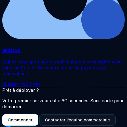
Wallos
Wallos is an open-source, self-hostable subscription and
expense tracker. See every recurring payment, get
renewal notif
vLatest
1 GB RAM
Prêt à déployer ?
Votre premier serveur est à 60 secondes. Sans carte pour
démarrer.
Commencer
Contacter l'équipe commerciale