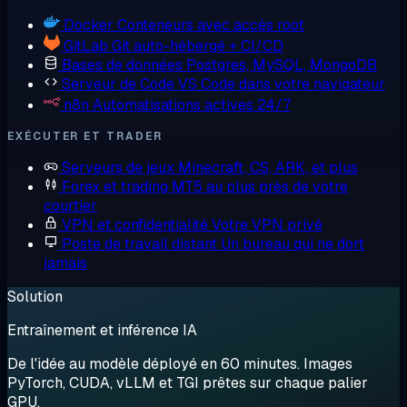
Docker
Conteneurs avec accès root
GitLab
Git auto-hébergé + CI/CD
Bases de données
Postgres, MySQL, MongoDB
Serveur de Code
VS Code dans votre navigateur
n8n
Automatisations actives 24/7
EXÉCUTER ET TRADER
Serveurs de jeux
Minecraft, CS, ARK, et plus
Forex et trading
MT5 au plus près de votre
courtier
VPN et confidentialité
Votre VPN privé
Poste de travail distant
Un bureau qui ne dort
jamais
Solution
Entraînement et inférence IA
De l'idée au modèle déployé en 60 minutes. Images
PyTorch, CUDA, vLLM et TGI prêtes sur chaque palier
GPU.