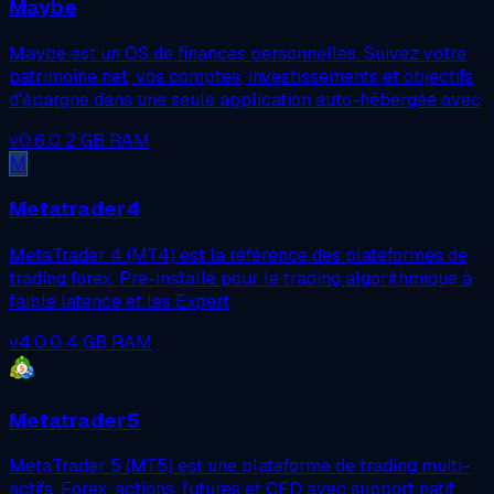
Maybe
Maybe est un OS de finances personnelles. Suivez votre
patrimoine net, vos comptes, investissements et objectifs
d'épargne dans une seule application auto-hébergée avec
v0.6.0
2 GB RAM
M
Metatrader4
MetaTrader 4 (MT4) est la référence des plateformes de
trading forex. Pré-installé pour le trading algorithmique à
faible latence et les Expert
v4.0.0
4 GB RAM
Metatrader5
MetaTrader 5 (MT5) est une plateforme de trading multi-
actifs. Forex, actions, futures et CFD avec support natif