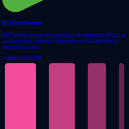
BTCPay Server
BTCPay Server est un processeur de paiements Bitcoin et
Lightning auto-hébergé. Paiements crypto sans frais ni
intermédiaire tiers
vLatest
4 GB RAM