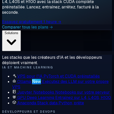
L4, L40S et H100 avec la stack CUDA complète
préinstallée. Lancez, entraînez, arrêtez, facturé à la
seconde.
Essayez gratuitement 1 heure →
Comparer tous les plans →
Solutions
Les stacks que les créateurs d'IA et les développeurs
déploient vraiment.
IA ET MACHINE LEARNING
VPS pour l'IA
PyTorch et CUDA préinstallés
Ollama
New
Exécutez des LLM sur votre propre
VPS
Jupyter Notebooks
Notebooks sur votre serveur
GPU Deep Learning
Entraînez sur L4, L40S, H100
Anaconda
Stack data Python, prête
DÉVELOPPEURS ET DEVOPS