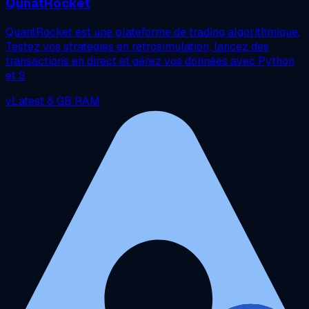
QunatRocket
QuantRocket est une plateforme de trading algorithmique.
Testez vos stratégies en rétrosimulation, lancez des
transactions en direct et gérez vos données avec Python
et S
vLatest
8 GB RAM