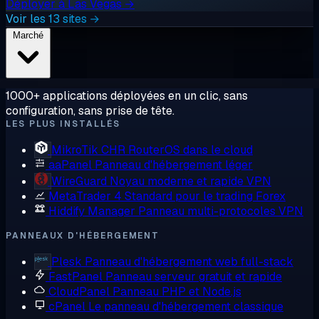
Déployer à Las Vegas →
Voir les 13 sites →
Marché
1000+ applications déployées en un clic, sans
configuration, sans prise de tête.
LES PLUS INSTALLÉS
MikroTik CHR
RouterOS dans le cloud
aaPanel
Panneau d'hébergement léger
WireGuard
Noyau moderne et rapide VPN
MetaTrader 4
Standard pour le trading Forex
Hiddify Manager
Panneau multi-protocoles VPN
PANNEAUX D'HÉBERGEMENT
Plesk
Panneau d'hébergement web full-stack
FastPanel
Panneau serveur gratuit et rapide
CloudPanel
Panneau PHP et Node.js
cPanel
Le panneau d'hébergement classique