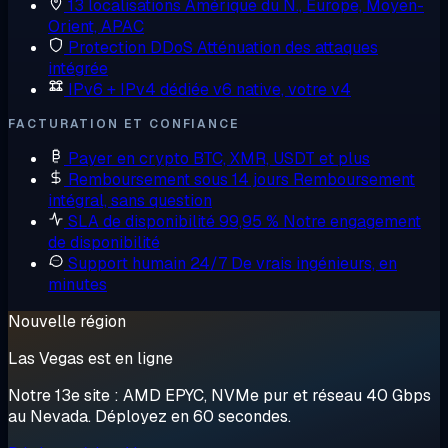
13 localisations
Amérique du N., Europe, Moyen-
Orient, APAC
Protection DDoS
Atténuation des attaques
intégrée
IPv6 + IPv4 dédiée
v6 native, votre v4
FACTURATION ET CONFIANCE
Payer en crypto
BTC, XMR, USDT et plus
Remboursement sous 14 jours
Remboursement
intégral, sans question
SLA de disponibilité 99,95 %
Notre engagement
de disponibilité
Support humain 24/7
De vrais ingénieurs, en
minutes
Nouvelle région
Las Vegas est en ligne
Notre 13e site : AMD EPYC, NVMe pur et réseau 40 Gbps
au Nevada. Déployez en 60 secondes.