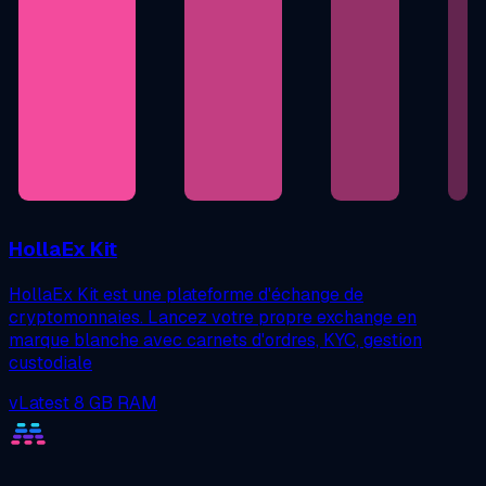
HollaEx Kit
HollaEx Kit est une plateforme d'échange de
cryptomonnaies. Lancez votre propre exchange en
marque blanche avec carnets d'ordres, KYC, gestion
custodiale
vLatest
8 GB RAM