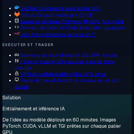
Docker
Conteneurs avec accès root
GitLab
Git auto-hébergé + CI/CD
Bases de données
Postgres, MySQL, MongoDB
Serveur de Code
VS Code dans votre navigateur
n8n
Automatisations actives 24/7
EXÉCUTER ET TRADER
Serveurs de jeux
Minecraft, CS, ARK, et plus
Forex et trading
MT5 au plus près de votre
courtier
VPN et confidentialité
Votre VPN privé
Poste de travail distant
Un bureau qui ne dort
jamais
Solution
Entraînement et inférence IA
De l'idée au modèle déployé en 60 minutes. Images
PyTorch, CUDA, vLLM et TGI prêtes sur chaque palier
GPU.