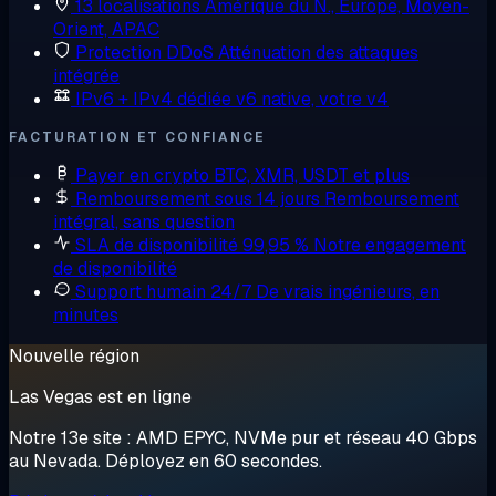
13 localisations
Amérique du N., Europe, Moyen-
Orient, APAC
Protection DDoS
Atténuation des attaques
intégrée
IPv6 + IPv4 dédiée
v6 native, votre v4
FACTURATION ET CONFIANCE
Payer en crypto
BTC, XMR, USDT et plus
Remboursement sous 14 jours
Remboursement
intégral, sans question
SLA de disponibilité 99,95 %
Notre engagement
de disponibilité
Support humain 24/7
De vrais ingénieurs, en
minutes
Nouvelle région
Las Vegas est en ligne
Notre 13e site : AMD EPYC, NVMe pur et réseau 40 Gbps
au Nevada. Déployez en 60 secondes.