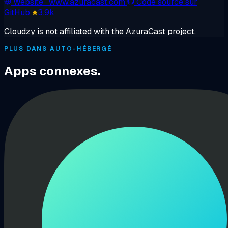
Website
· www.azuracast.com
Code source sur
GitHub
3.9k
Cloudzy is not affiliated with the AzuraCast project.
PLUS DANS AUTO-HÉBERGÉ
Apps connexes.