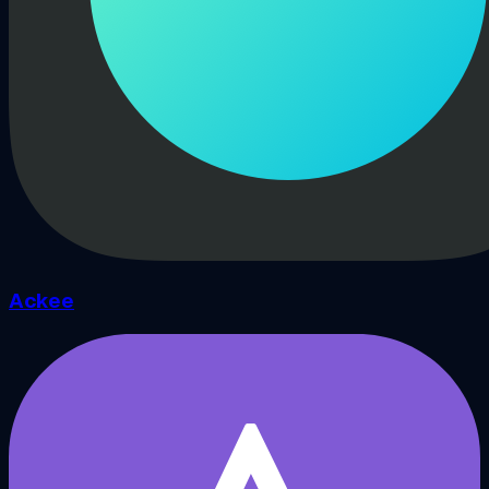
Ackee