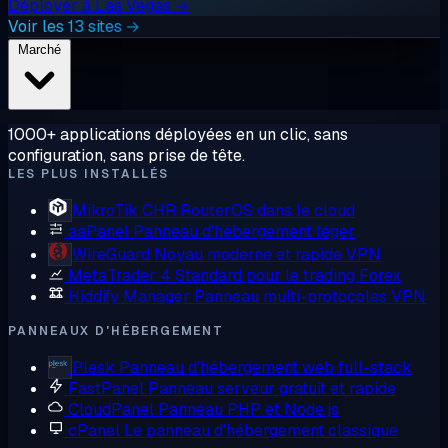
Déployer à Las Vegas →
Voir les 13 sites →
Marché
1000+ applications déployées en un clic, sans
configuration, sans prise de tête.
LES PLUS INSTALLÉS
MikroTik CHR
RouterOS dans le cloud
aaPanel
Panneau d'hébergement léger
WireGuard
Noyau moderne et rapide VPN
MetaTrader 4
Standard pour le trading Forex
Hiddify Manager
Panneau multi-protocoles VPN
PANNEAUX D'HÉBERGEMENT
Plesk
Panneau d'hébergement web full-stack
FastPanel
Panneau serveur gratuit et rapide
CloudPanel
Panneau PHP et Node.js
cPanel
Le panneau d'hébergement classique