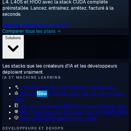
L4, L40S et H100 avec la stack CUDA complète
préinstallée. Lancez, entraînez, arrêtez, facturé à la
seconde.
Essayez gratuitement 1 heure →
Comparer tous les plans →
Solutions
Les stacks que les créateurs d'IA et les développeurs
déploient vraiment.
IA ET MACHINE LEARNING
VPS pour l'IA
PyTorch et CUDA préinstallés
Ollama
New
Exécutez des LLM sur votre propre
VPS
Jupyter Notebooks
Notebooks sur votre serveur
GPU Deep Learning
Entraînez sur L4, L40S, H100
Anaconda
Stack data Python, prête
DÉVELOPPEURS ET DEVOPS