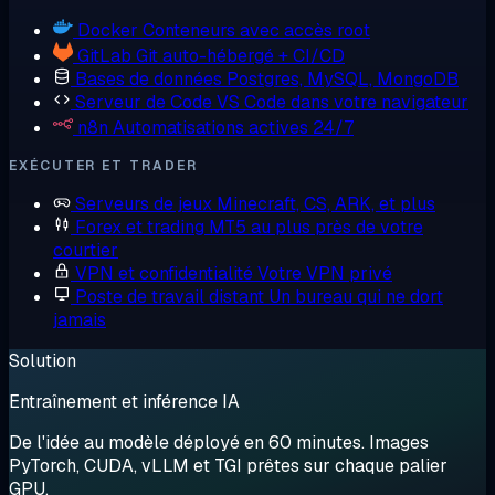
Docker
Conteneurs avec accès root
GitLab
Git auto-hébergé + CI/CD
Bases de données
Postgres, MySQL, MongoDB
Serveur de Code
VS Code dans votre navigateur
n8n
Automatisations actives 24/7
EXÉCUTER ET TRADER
Serveurs de jeux
Minecraft, CS, ARK, et plus
Forex et trading
MT5 au plus près de votre
courtier
VPN et confidentialité
Votre VPN privé
Poste de travail distant
Un bureau qui ne dort
jamais
Solution
Entraînement et inférence IA
De l'idée au modèle déployé en 60 minutes. Images
PyTorch, CUDA, vLLM et TGI prêtes sur chaque palier
GPU.