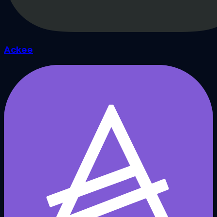
Ackee