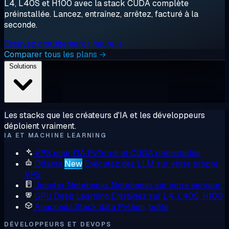
L4, L40S et H100 avec la stack CUDA complète
préinstallée. Lancez, entraînez, arrêtez, facturé à la
seconde.
Essayez gratuitement 1 heure →
Comparer tous les plans →
Solutions
Les stacks que les créateurs d'IA et les développeurs
déploient vraiment.
IA ET MACHINE LEARNING
VPS pour l'IA
PyTorch et CUDA préinstallés
Ollama
New
Exécutez des LLM sur votre propre
VPS
Jupyter Notebooks
Notebooks sur votre serveur
GPU Deep Learning
Entraînez sur L4, L40S, H100
Anaconda
Stack data Python, prête
DÉVELOPPEURS ET DEVOPS