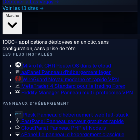
Déployer à Las Vegas →
Voir les 13 sites →
Marché
1000+ applications déployées en un clic, sans
configuration, sans prise de tête.
LES PLUS INSTALLÉS
MikroTik CHR
RouterOS dans le cloud
aaPanel
Panneau d'hébergement léger
WireGuard
Noyau moderne et rapide VPN
MetaTrader 4
Standard pour le trading Forex
Hiddify Manager
Panneau multi-protocoles VPN
PANNEAUX D'HÉBERGEMENT
Plesk
Panneau d'hébergement web full-stack
FastPanel
Panneau serveur gratuit et rapide
CloudPanel
Panneau PHP et Node.js
cPanel
Le panneau d'hébergement classique