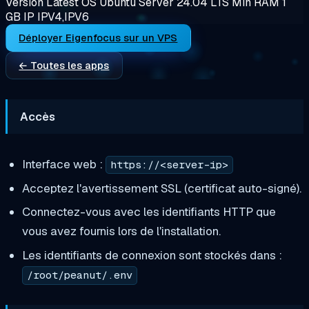
Version
Latest
OS
Ubuntu Server 24.04 LTS
Min RAM
1
GB
IP
IPV4,IPV6
Déployer Eigenfocus sur un VPS
← Toutes les apps
Accès
Interface web :
https://<server-ip>
Acceptez l'avertissement SSL (certificat auto-signé).
Connectez-vous avec les identifiants HTTP que
vous avez fournis lors de l'installation.
Les identifiants de connexion sont stockés dans :
/root/peanut/.env