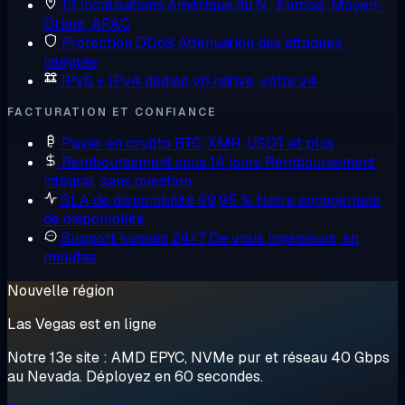
13 localisations
Amérique du N., Europe, Moyen-
Orient, APAC
Protection DDoS
Atténuation des attaques
intégrée
IPv6 + IPv4 dédiée
v6 native, votre v4
FACTURATION ET CONFIANCE
Payer en crypto
BTC, XMR, USDT et plus
Remboursement sous 14 jours
Remboursement
intégral, sans question
SLA de disponibilité 99,95 %
Notre engagement
de disponibilité
Support humain 24/7
De vrais ingénieurs, en
minutes
Nouvelle région
Las Vegas est en ligne
Notre 13e site : AMD EPYC, NVMe pur et réseau 40 Gbps
au Nevada. Déployez en 60 secondes.